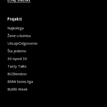
Projekti
Najkolega
Žene u biznisu
UticajnOdgovorno
Šta jedemo
30 ispod 30
Tasty Talks
BIZBendovi
BMW biznis liga
Bizlife Week