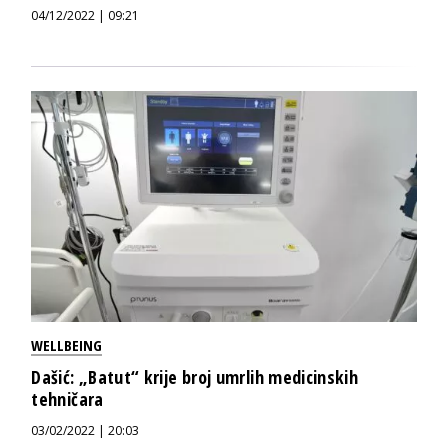
04/12/2022 | 09:21
WELLBEING
Dašić: „Batut“ krije broj umrlih medicinskih
tehničara
03/02/2022 | 20:03