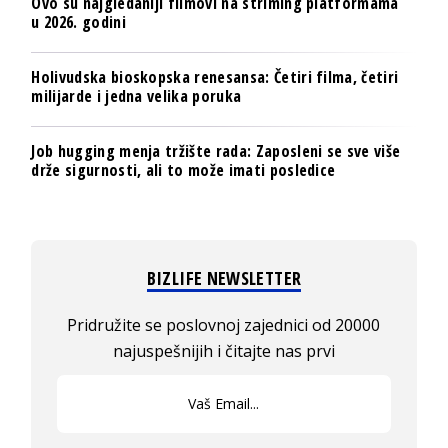
Ovo su najgledaniji filmovi na striming platformama
u 2026. godini
Holivudska bioskopska renesansa: Četiri filma, četiri
milijarde i jedna velika poruka
Job hugging menja tržište rada: Zaposleni se sve više
drže sigurnosti, ali to može imati posledice
BIZLIFE NEWSLETTER
Pridružite se poslovnoj zajednici od 20000
najuspešnijih i čitajte nas prvi