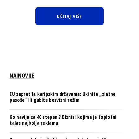
UČITAJ VIŠE
NAJNOVIJE
EU zapretila karipskim državama: Ukinite „zlatne
pasoše“ ili gubite bezvizni režim
Ko navija za 40 stepeni? Biznisi kojima je toplotni
talas najbolja reklama