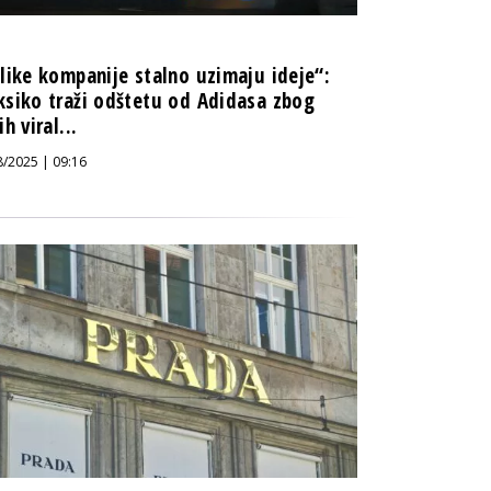
like kompanije stalno uzimaju ideje“:
siko traži odštetu od Adidasa zbog
h viral...
8/2025 | 09:16