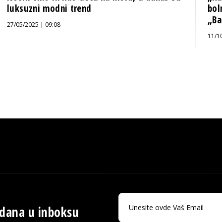
luksuzni modni trend
bol
„Ba
27/05/2025 | 09:08
11/1
 dana u inboksu