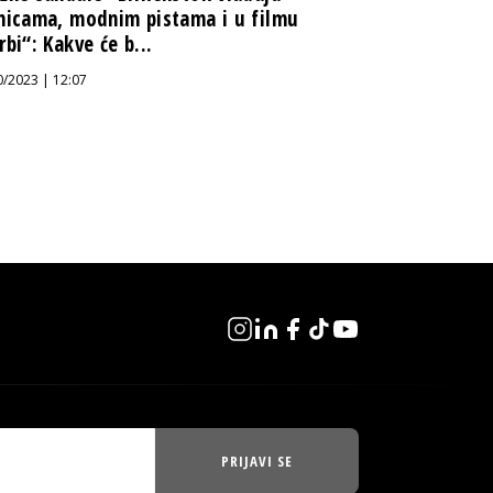
nicama, modnim pistama i u filmu
rbi“: Kakve će b...
0/2023 | 12:07
PRIJAVI SE