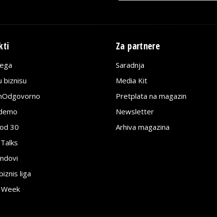
kti
Za partnere
lega
Saradnja
 biznisu
Media Kit
jnOdgovorno
Pretplata na magazin
edemo
Newsletter
pod 30
Arhiva magazina
 Talks
ndovi
znis liga
e Week