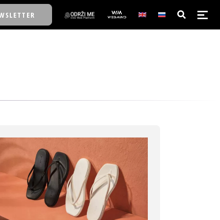
WSLETTER
E/SCHOOL
E/SCHOOL
A
A