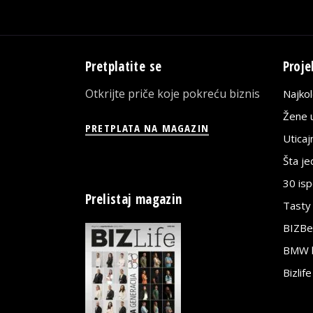
Pretplatite se
Proje
Otkrijte priče koje pokreću biznis
Najko
Žene u
PRETPLATA NA MAGAZIN
Utica
Šta j
30 is
Prelistaj magazin
Tasty
BIZBe
BMW bi
Bizlif