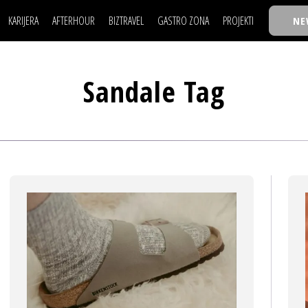
KARIJERA
AFTERHOUR
BIZTRAVEL
GASTRO ZONA
PROJEKTI
NE
POSAO
FILM I SCENA
NAJKOLEGA
LJUDI (HR)
KNJIGE
TASTY TALKS
POSAO
FILM I SCENA
NAJKOLEGA
JE
MOJ UGAO
AUTO SVET
30 ISPOD 30
Sandale Tag
LJUDI (HR)
KNJIGE
TASTY TALKS
USAVRŠAVANJE
STIL
BACK TO OFFIC
JE
MOJ UGAO
AUTO SVET
30 ISPOD 30
KNOW-HOW
WELLBEING
BIZBENDOVI
USAVRŠAVANJE
STIL
BACK TO OFFIC
BIZKOLEGIJUM
KNOW-HOW
WELLBEING
BIZBENDOVI
BMW BIZNIS LIG
BIZKOLEGIJUM
BIZLIFE WEEK
BMW BIZNIS LIG
IZJAVA GODINE
BIZLIFE WEEK
IZJAVA GODINE