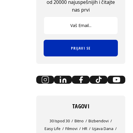
od 20000 najuspešnijih i čitajte
nas prvi
PRIJAVI SE
TAGOVI
30 Ispod 30
Bitno
Bizbendovi
Easy Life
Filmovi
HR
Izjava Dana