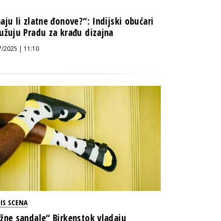
aju li zlatne đonove?“: Indijski obućari
užuju Pradu za krađu dizajna
7/2025 | 11:10
IS SCENA
žne sandale“ Birkenstok vladaju