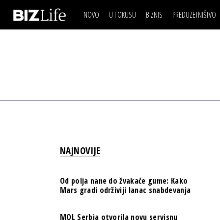
NOVO
U FOKUSU
BIZNIS
PREDUZETNIŠTVO
IZJAVA DANA
BIZNIS SCENA
VIDEO
REAL ESTATE
IZJAVA DANA
BIZNIS SCENA
BREND I KOMUNIKACI
VIDEO
REAL ESTATE
ESG & ENERGY
BREND I KOMUNIKACI
BANKE
ESG & ENERGY
OSIGURANJE
BANKE
TECH I AI
OSIGURANJE
BIZNIS & SPORT
NAJNOVIJE
TECH I AI
PULS REGIONA
BIZNIS & SPORT
NOVO NA RAFU
Od polja nane do žvakaće gume: Kako
PULS REGIONA
Mars gradi održiviji lanac snabdevanja
NOVO NA RAFU
MOL Serbia otvorila novu servisnu