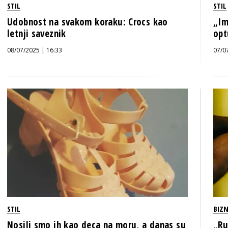
STIL
STIL
Udobnost na svakom koraku: Crocs kao
„Im
letnji saveznik
opt
08/07/2025 | 16:33
07/0
STIL
BIZN
Nosili smo ih kao deca na moru, a danas su
„Ru