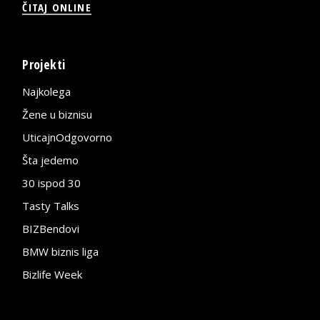
ČITAJ ONLINE
Projekti
Najkolega
Žene u biznisu
UticajnOdgovorno
Šta jedemo
30 ispod 30
Tasty Talks
BIZBendovi
BMW biznis liga
Bizlife Week