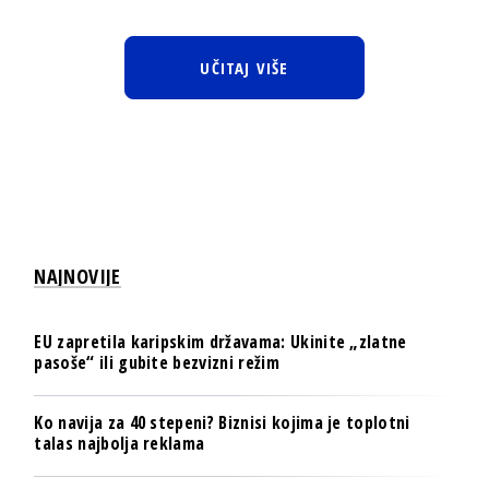
UČITAJ VIŠE
NAJNOVIJE
EU zapretila karipskim državama: Ukinite „zlatne
pasoše“ ili gubite bezvizni režim
Ko navija za 40 stepeni? Biznisi kojima je toplotni
talas najbolja reklama