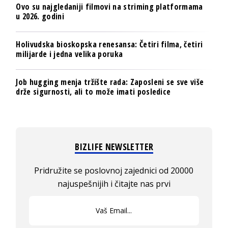
Ovo su najgledaniji filmovi na striming platformama
u 2026. godini
Holivudska bioskopska renesansa: Četiri filma, četiri
milijarde i jedna velika poruka
Job hugging menja tržište rada: Zaposleni se sve više
drže sigurnosti, ali to može imati posledice
BIZLIFE NEWSLETTER
Pridružite se poslovnoj zajednici od 20000
najuspešnijih i čitajte nas prvi