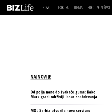
NOVO
U FOKUSU
BIZNIS
PREDUZETNIŠTVO
IZJAVA DANA
BIZNIS SCENA
VIDEO
REAL ESTATE
IZJAVA DANA
BIZNIS SCENA
BREND I KOMUNIKACI
VIDEO
REAL ESTATE
ESG & ENERGY
BREND I KOMUNIKACI
BANKE
ESG & ENERGY
OSIGURANJE
BANKE
TECH I AI
OSIGURANJE
BIZNIS & SPORT
NAJNOVIJE
TECH I AI
PULS REGIONA
BIZNIS & SPORT
NOVO NA RAFU
Od polja nane do žvakaće gume: Kako
PULS REGIONA
Mars gradi održiviji lanac snabdevanja
NOVO NA RAFU
MOL Serbia otvorila novu servisnu