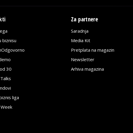
kti
Za partnere
lega
Saradnja
 biznisu
Media Kit
jnOdgovorno
Pretplata na magazin
edemo
Newsletter
pod 30
Arhiva magazina
 Talks
ndovi
znis liga
e Week