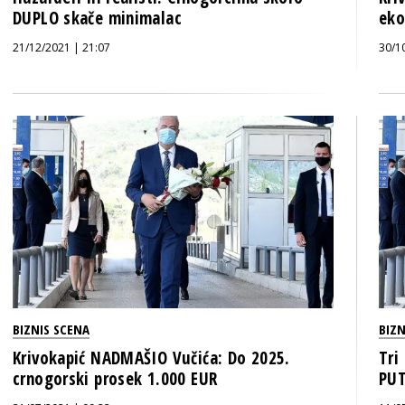
DUPLO skače minimalac
eko
21/12/2021 | 21:07
30/1
BIZNIS SCENA
BIZN
Krivokapić NADMAŠIO Vučića: Do 2025.
Tri
crnogorski prosek 1.000 EUR
PUT