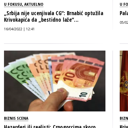
U FOKUSU
,
AKTUELNO
U F
„Srbija nije ucenjivala CG“: Brnabić optužila
Pal
Krivokapića da „bestidno laže“...
05/0
16/04/2022 | 12:41
BIZNIS SCENA
BIZN
Hazarderi ili realisti: Crnogorcima skoro
Kri