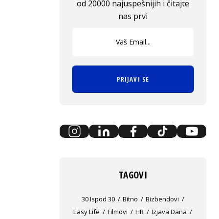
od 20000 najuspešnijih i čitajte
nas prvi
PRIJAVI SE
TAGOVI
30 Ispod 30
Bitno
Bizbendovi
Easy Life
Filmovi
HR
Izjava Dana