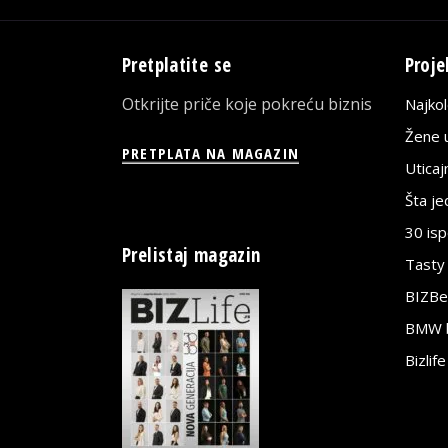
Pretplatite se
Proje
Otkrijte priče koje pokreću biznis
Najko
Žene u
PRETPLATA NA MAGAZIN
Utica
Šta j
30 is
Prelistaj magazin
Tasty
BIZBe
BMW bi
Bizlif