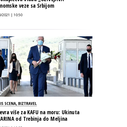
nomske veze sa Srbijom
0/2021 | 10:50
IS SCENA
,
BIZTRAVEL
 evra više za KAFU na moru: Ukinuta
ARINA od Trebinja do Meljina