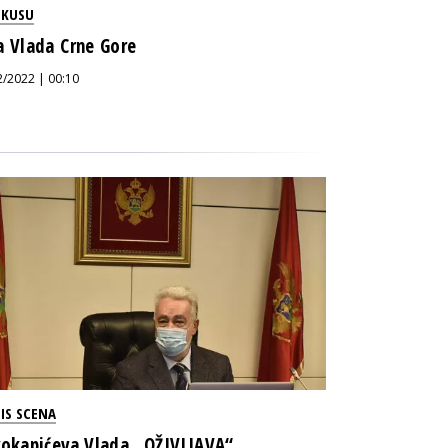
OKUSU
a Vlada Crne Gore
2/2022 | 00:10
IS SCENA
vokapićeva Vlada „OŽIVLJAVA“