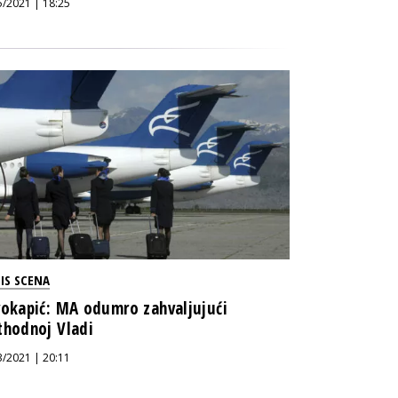
5/2021 | 18:25
IS SCENA
vokapić: MA odumro zahvaljujući
thodnoj Vladi
3/2021 | 20:11