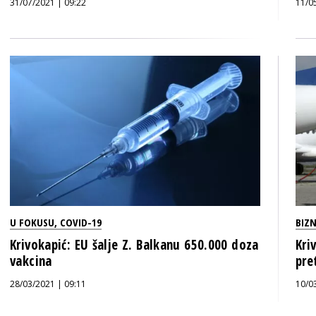
31/07/2021 | 09:22
11/0
U FOKUSU
,
COVID-19
BIZN
Krivokapić: EU šalje Z. Balkanu 650.000 doza
Kri
vakcina
pre
28/03/2021 | 09:11
10/0