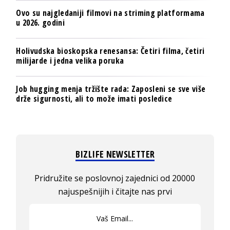
Ovo su najgledaniji filmovi na striming platformama
u 2026. godini
Holivudska bioskopska renesansa: Četiri filma, četiri
milijarde i jedna velika poruka
Job hugging menja tržište rada: Zaposleni se sve više
drže sigurnosti, ali to može imati posledice
BIZLIFE NEWSLETTER
Pridružite se poslovnoj zajednici od 20000
najuspešnijih i čitajte nas prvi