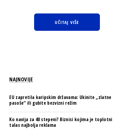
UČITAJ VIŠE
NAJNOVIJE
EU zapretila karipskim državama: Ukinite „zlatne
pasoše“ ili gubite bezvizni režim
Ko navija za 40 stepeni? Biznisi kojima je toplotni
talas najbolja reklama