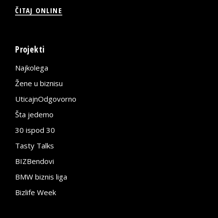
ČITAJ ONLINE
Projekti
Najkolega
Žene u biznisu
UticajnOdgovorno
Šta jedemo
30 ispod 30
Tasty Talks
BIZBendovi
BMW biznis liga
Bizlife Week