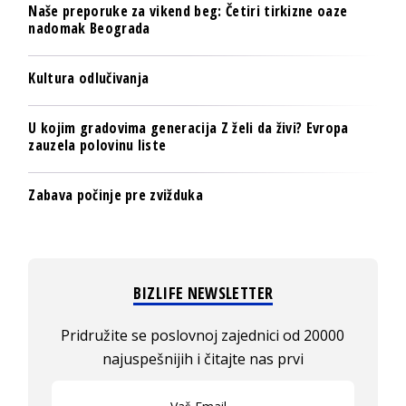
Naše preporuke za vikend beg: Četiri tirkizne oaze
nadomak Beograda
Kultura odlučivanja
U kojim gradovima generacija Z želi da živi? Evropa
zauzela polovinu liste
Zabava počinje pre zvižduka
BIZLIFE NEWSLETTER
Pridružite se poslovnoj zajednici od 20000
najuspešnijih i čitajte nas prvi