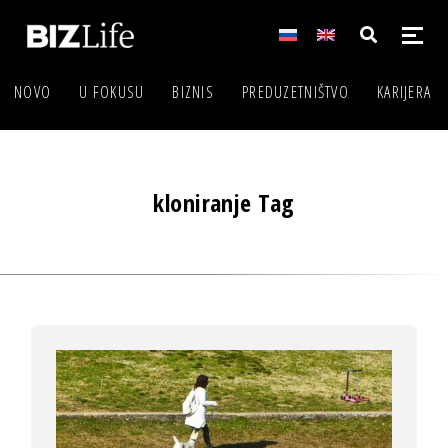
NOVO
U FOKUSU
BIZNIS
PREDUZETNIŠTVO
KARIJERA
kloniranje Tag