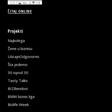
ČITAJ ONLINE
Projekti
Najkolega
Žene u biznisu
UticajnOdgovorno
Šta jedemo
30 ispod 30
Tasty Talks
BIZBendovi
BMW biznis liga
Bizlife Week