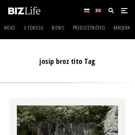
NOVO
U FOKUSU
BIZNIS
PREDUZETNIŠTVO
KARIJERA
josip broz tito Tag