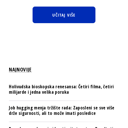
UČITAJ VIŠE
NAJNOVIJE
Holivudska bioskopska renesansa: Četiri filma, četiri
milijarde i jedna velika poruka
Job hugging menja tržište rada: Zaposleni se sve više
drže sigurnosti, ali to može imati posledice