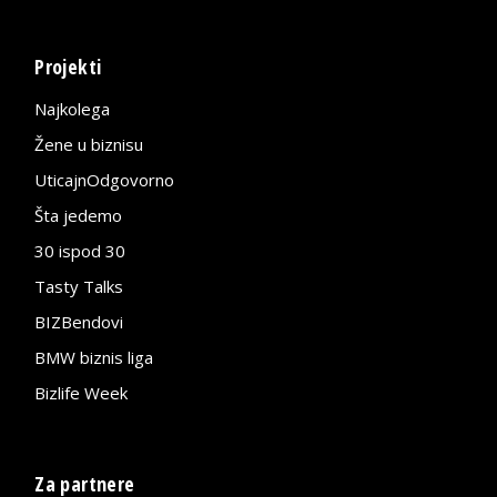
Projekti
Najkolega
Žene u biznisu
UticajnOdgovorno
Šta jedemo
30 ispod 30
Tasty Talks
BIZBendovi
BMW biznis liga
Bizlife Week
Za partnere