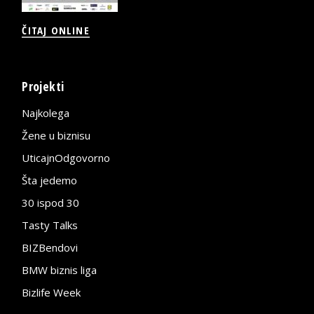
ČITAJ ONLINE
Projekti
Najkolega
Žene u biznisu
UticajnOdgovorno
Šta jedemo
30 ispod 30
Tasty Talks
BIZBendovi
BMW biznis liga
Bizlife Week