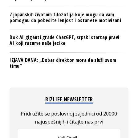
7 japanskih životnih filozofija koje mogu da vam
pomognu da pobedite lenjost i ostanete motivisani
Dok AI giganti grade ChatGPT, srpski startap pravi
AI koji razume naše jezike
IZJAVA DANA: „Dobar direktor mora da služi svom
timu“
BIZLIFE NEWSLETTER
Pridružite se poslovnoj zajednici od 20000
najuspešnijih i čitajte nas prvi