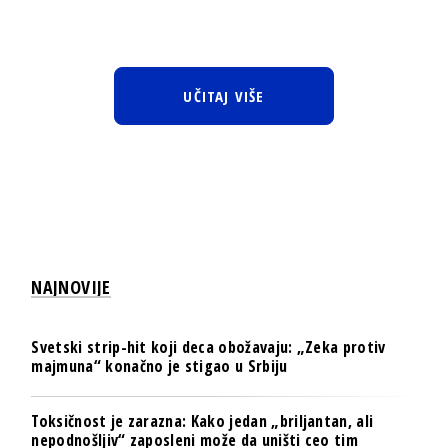
UČITAJ VIŠE
NAJNOVIJE
Svetski strip-hit koji deca obožavaju: „Zeka protiv
majmuna“ konačno je stigao u Srbiju
Toksičnost je zarazna: Kako jedan „briljantan, ali
nepodnošljiv“ zaposleni može da uništi ceo tim