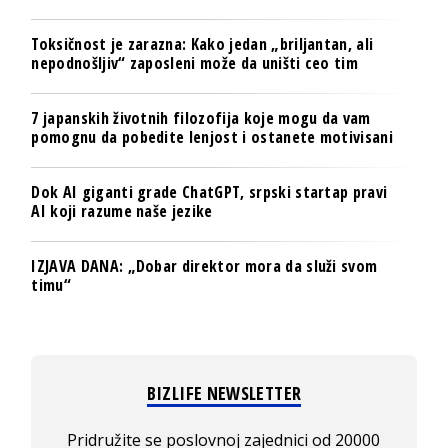
Toksičnost je zarazna: Kako jedan „briljantan, ali
nepodnošljiv“ zaposleni može da uništi ceo tim
7 japanskih životnih filozofija koje mogu da vam
pomognu da pobedite lenjost i ostanete motivisani
Dok AI giganti grade ChatGPT, srpski startap pravi
AI koji razume naše jezike
IZJAVA DANA: „Dobar direktor mora da služi svom
timu“
BIZLIFE NEWSLETTER
Pridružite se poslovnoj zajednici od 20000