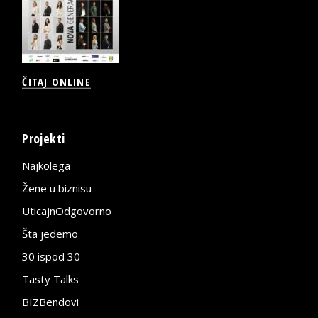
ČITAJ ONLINE
Projekti
Najkolega
Žene u biznisu
UticajnOdgovorno
Šta jedemo
30 ispod 30
Tasty Talks
BIZBendovi