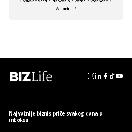
Poslovne Vesti
Putovanja
Važno
Wannabe
Webmind
Najvažnije biznis priče svakog dana u
inboksu