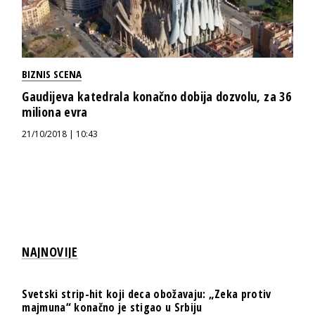
BIZNIS SCENA
Gaudijeva katedrala konačno dobija dozvolu, za 36
miliona evra
21/10/2018 | 10:43
NAJNOVIJE
Svetski strip-hit koji deca obožavaju: „Zeka protiv
majmuna“ konačno je stigao u Srbiju