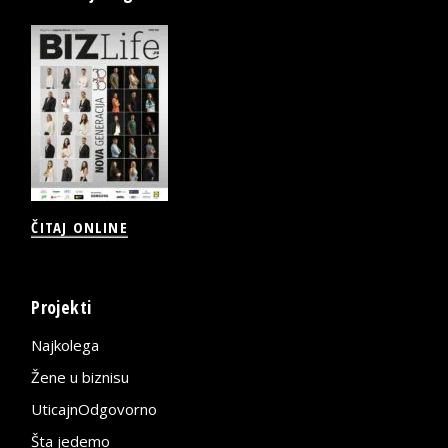
ČITAJ ONLINE
Projekti
Najkolega
Žene u biznisu
UticajnOdgovorno
Šta jedemo