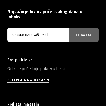
Najvažnije biznis priče svakog dana u
inboksu
PRIJAVI SE
Pretplatite se
Otkrijte priče koje pokreću biznis
PRETPLATA NA MAGAZIN
Prelistaj magazin