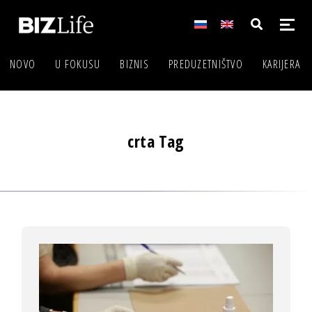
NOVO
U FOKUSU
BIZNIS
PREDUZETNIŠTVO
KARIJERA
crta Tag