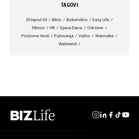
TAGOVI
30 Ispod 30
Bitno
Bizbendovi
Easy Life
Filmovi
HR
Izjava Dana
Odrzime
Poslovne Vesti
Putovanja
Važno
Wannabe
Webmind