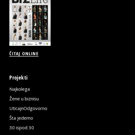
ČITAJ ONLINE
Projekti
Najkolega
Žene u biznisu
UticajnOdgovorno
Šta jedemo
30 ispod 30