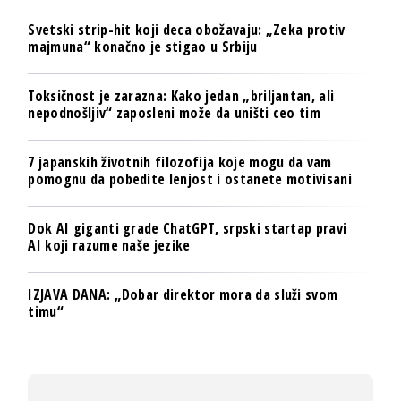
Svetski strip-hit koji deca obožavaju: „Zeka protiv
majmuna“ konačno je stigao u Srbiju
Toksičnost je zarazna: Kako jedan „briljantan, ali
nepodnošljiv“ zaposleni može da uništi ceo tim
7 japanskih životnih filozofija koje mogu da vam
pomognu da pobedite lenjost i ostanete motivisani
Dok AI giganti grade ChatGPT, srpski startap pravi
AI koji razume naše jezike
IZJAVA DANA: „Dobar direktor mora da služi svom
timu“