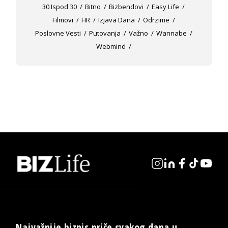
30 Ispod 30
Bitno
Bizbendovi
Easy Life
Filmovi
HR
Izjava Dana
Odrzime
Poslovne Vesti
Putovanja
Važno
Wannabe
Webmind
Najvažnije biznis priče svakog dana u