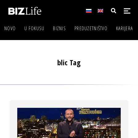
NOVO
U FOKUSU
BIZNIS
PREDUZETNIŠTVO
KARIJERA
blic Tag