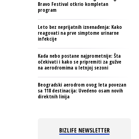
Bravo Festival otkrio kompletan
program
Leto bez neprijatnih iznenađenja: Kako
reagovati na prve simptome urinarne
infekcije
Kada nebo postane najprometnije: Šta
očekivati i kako se pripremiti za gužve
na aerodromima u letnjoj sezoni
Beogradski aerodrom ovog leta povezan
sa 118 destinacija: Uvedeno osam novih
direktnih linija
BIZLIFE NEWSLETTER