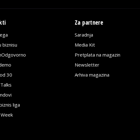
kti
Za partnere
lega
Saradnja
 biznisu
Media Kit
jnOdgovorno
Pretplata na magazin
edemo
Newsletter
pod 30
Arhiva magazina
 Talks
ndovi
znis liga
e Week