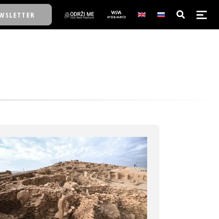
WSLETTER
E/SCHOOL
E/SCHOOL
A
A