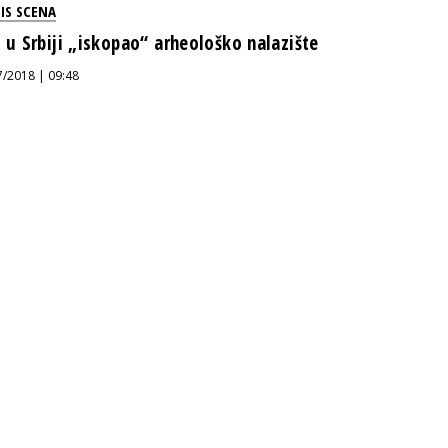
IS SCENA
l u Srbiji „iskopao“ arheološko nalazište
7/2018 | 09:48