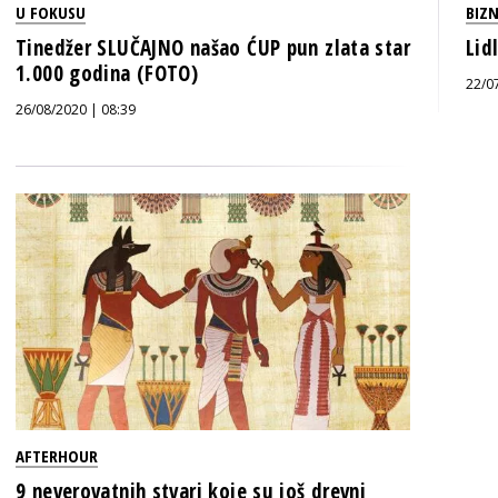
U FOKUSU
BIZN
Tinedžer SLUČAJNO našao ĆUP pun zlata star
Lid
1.000 godina (FOTO)
22/0
26/08/2020 | 08:39
AFTERHOUR
9 neverovatnih stvari koje su još drevni