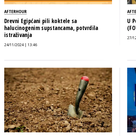
AFTERHOUR
AFT
Drevni Egipćani pili koktele sa
U P
halucinogenim supstancama, potvrdila
(FO
istraživanja
27/1
24/11/2024 | 13:46