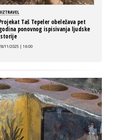
BIZTRAVEL
Projekat Taš Tepeler obeležava pet
godina ponovnog ispisivanja ljudske
istorije
28/11/2025 | 16:00