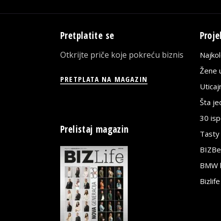
Pretplatite se
Proje
Otkrijte priče koje pokreću biznis
Najko
Žene u
PRETPLATA NA MAGAZIN
Utica
Šta j
30 is
Prelistaj magazin
Tasty
BIZBe
BMW bi
Bizlif