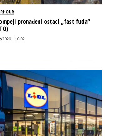
ERHOUR
ompeji pronađeni ostaci „fast fuda“
TO)
2/2020 | 10:02