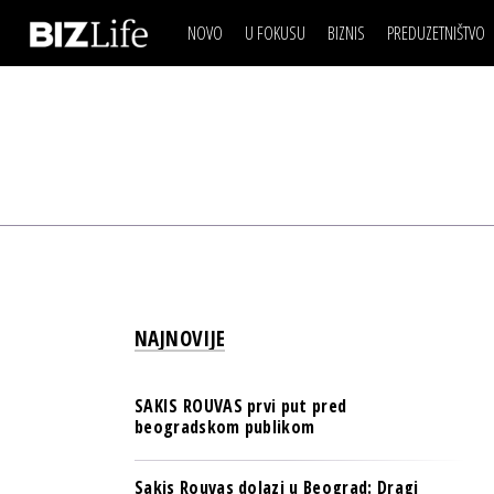
NOVO
U FOKUSU
BIZNIS
PREDUZETNIŠTVO
IZJAVA DANA
BIZNIS SCENA
VIDEO
REAL ESTATE
IZJAVA DANA
BIZNIS SCENA
BREND I KOMUNIKACI
VIDEO
REAL ESTATE
ESG & ENERGY
BREND I KOMUNIKACI
BANKE
ESG & ENERGY
OSIGURANJE
BANKE
TECH I AI
OSIGURANJE
BIZNIS & SPORT
NAJNOVIJE
TECH I AI
PULS REGIONA
BIZNIS & SPORT
NOVO NA RAFU
SAKIS ROUVAS prvi put pred
PULS REGIONA
beogradskom publikom
NOVO NA RAFU
Sakis Rouvas dolazi u Beograd: Dragi