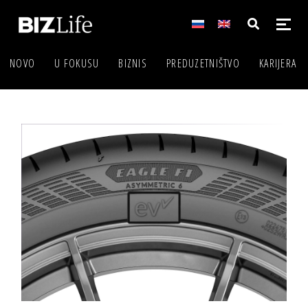
NOVO
U FOKUSU
BIZNIS
PREDUZETNIŠTVO
KARIJERA