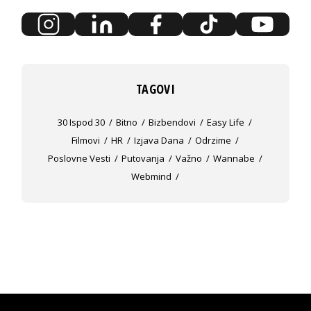
TAGOVI
30 Ispod 30
Bitno
Bizbendovi
Easy Life
Filmovi
HR
Izjava Dana
Odrzime
Poslovne Vesti
Putovanja
Važno
Wannabe
Webmind