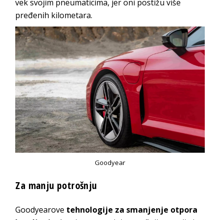
vek svojim pneumaticima, jer oni postižu više
pređenih kilometara.
Goodyear
Za manju potrošnju
Goodyearove
tehnologije za smanjenje otpora