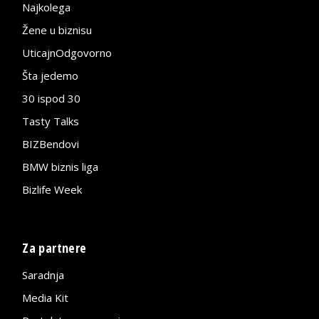
Najkolega
Žene u biznisu
UticajnOdgovorno
Šta jedemo
30 ispod 30
Tasty Talks
BIZBendovi
BMW biznis liga
Bizlife Week
Za partnere
Saradnja
Media Kit