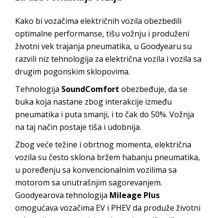
Kako bi vozačima električnih vozila obezbedili
optimalne performanse, tišu vožnju i produženi
životni vek trajanja pneumatika, u Goodyearu su
razvili niz tehnologija za električna vozila i vozila sa
drugim pogonskim sklopovima.
Tehnologija
SoundComfort
obezbeđuje, da se
buka koja nastane zbog interakcije između
pneumatika i puta smanji, i to čak do 50%. Vožnja
na taj način postaje tiša i udobnija.
Zbog veće težine i obrtnog momenta, električna
vozila su često sklona bržem habanju pneumatika,
u poređenju sa konvencionalnim vozilima sa
motorom sa unutrašnjim sagorevanjem.
Goodyearova tehnologija
Mileage Plus
omogućava vozačima EV i PHEV da produže životni