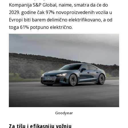
Kompanija S&P Global, naime, smatra da će do
2029. godine čak 97% novoproizvedenih vozila u
Evropi biti barem delimično elektrifikovano, a od
toga 61% potpuno električno.
Goodyear
Za tišu i efikasniju vožnju