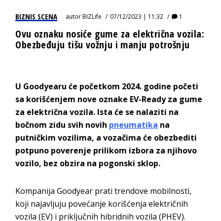
BIZNIS SCENA
autor
BIZLife
07/12/2023 | 11:32
1
Ovu oznaku nosiće gume za električna vozila:
Obezbeđuju tišu vožnju i manju potrošnju
U Goodyearu će početkom 2024. godine početi
sa korišćenjem nove oznake EV-Ready za gume
za električna vozila. Ista će se nalaziti na
bočnom zidu svih novih
pneumatika
na
putničkim vozilima, a vozačima će obezbediti
potpuno poverenje prilikom izbora za njihovo
vozilo, bez obzira na pogonski sklop.
Kompanija Goodyear prati trendove mobilnosti,
koji najavljuju povećanje korišćenja električnih
vozila (EV) i priključnih hibridnih vozila (PHEV).