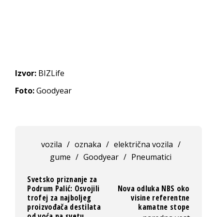
Izvor:
BIZLife
Foto:
Goodyear
vozila
/
oznaka
/
električna vozila
/
gume
/
Goodyear
/
Pneumatici
Svetsko priznanje za
Podrum Palić: Osvojili
Nova odluka NBS oko
trofej za najboljeg
visine referentne
proizvođača destilata
kamatne stope
od voća na svetu