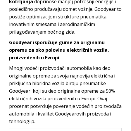
kotrljanja
doprinose manjoj potrošnji energije i
posledično produžavaju domet vožnje. Goodyear to
postiže optimizacijom strukture pneumatika,
inovativnim smesama i aerodinamičkim
prilagođavanjem bočnog zida.
Goodyear isporučuje gume za originalnu
opremu za oko polovinu električnih vozila,
proizvedenih u Evropi
Mnogi vodeći proizvođači automobila kao deo
originalne opreme za svoja najnovija električna i
priključna hibridna vozila biraju pneumatike
Goodyear, koji su deo originalne opreme za 50%
električnih vozila proizvedenih u Evropi. Ovaj
procenat potvrđuje poverenje vodećih proizvođača
automobila i kvalitet Goodyearovih proizvoda i
tehnologija.