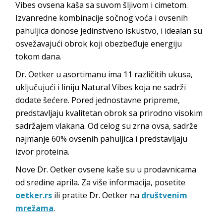
Vibes ovsena kaša sa suvom šljivom i cimetom.
Izvanredne kombinacije sočnog voća i ovsenih
pahuljica donose jedinstveno iskustvo, i idealan su
osvežavajući obrok koji obezbeđuje energiju
tokom dana.
Dr. Oetker u asortimanu ima 11 različitih ukusa,
uključujući i liniju Natural Vibes koja ne sadrži
dodate šećere. Pored jednostavne pripreme,
predstavljaju kvalitetan obrok sa prirodno visokim
sadržajem vlakana. Od celog su zrna ovsa, sadrže
najmanje 60% ovsenih pahuljica i predstavljaju
izvor proteina.
Nove Dr. Oetker ovsene kaše su u prodavnicama
od sredine aprila. Za više informacija, posetite
oetker.rs
ili pratite Dr. Oetker na
društvenim
mrežama
.