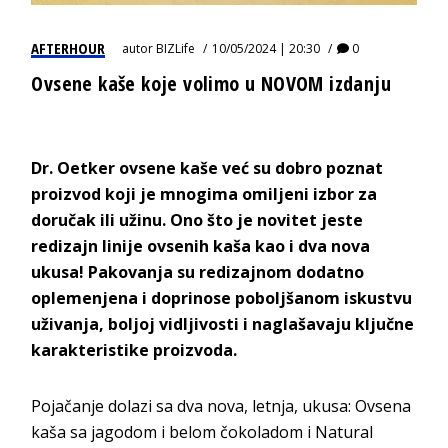
AFTERHOUR
autor
BIZLife
10/05/2024 | 20:30
0
Ovsene kaše koje volimo u NOVOM izdanju
Dr. Oetker ovsene kaše već su dobro poznat
proizvod koji je mnogima omiljeni izbor za
doručak ili užinu. Ono što je novitet jeste
redizajn linije ovsenih kaša kao i dva nova
ukusa! Pakovanja su redizajnom dodatno
oplemenjena i doprinose poboljšanom iskustvu
uživanja, boljoj vidljivosti i naglašavaju ključne
karakteristike proizvoda.
Pojačanje dolazi sa dva nova, letnja, ukusa: Ovsena
kaša sa jagodom i belom čokoladom i Natural