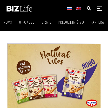
NOVO
U FOKUSU
BIZNIS
PREDUZETNIŠTVO
KARIJERA