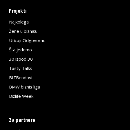
Projekti
Najkolega
Žene u biznisu
UticajnOdgovorno
Šta jedemo
30 ispod 30
Tasty Talks
BIZBendovi
BMW biznis liga
Bizlife Week
Za partnere