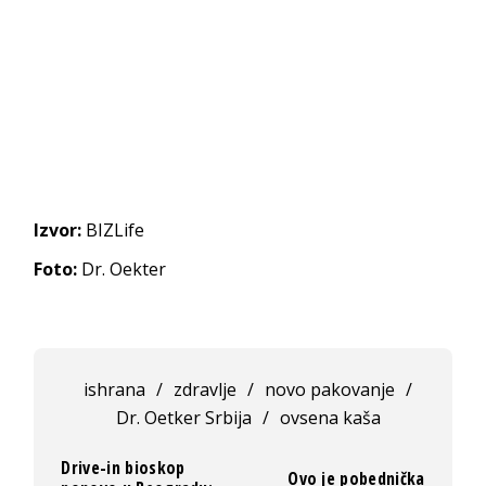
Izvor:
BIZLife
Foto:
Dr. Oekter
ishrana
/
zdravlje
/
novo pakovanje
/
Dr. Oetker Srbija
/
ovsena kaša
Drive-in bioskop
Ovo je pobednička