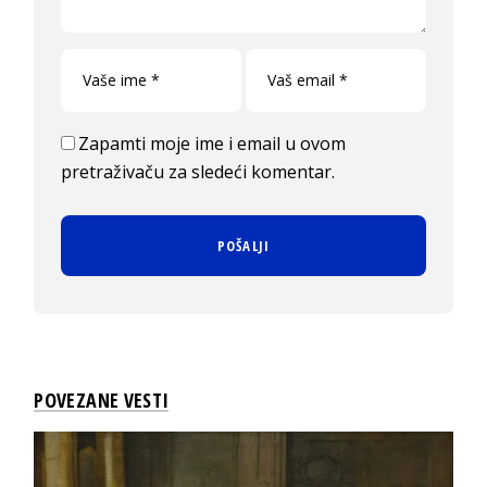
Zapamti moje ime i email u ovom
pretraživaču za sledeći komentar.
POVEZANE VESTI