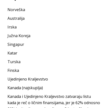
Norveška
Australija
Irska
Južna Koreja
Singapur
Katar
Turska
Finska
Ujedinjeno Kraljevstvo
Kanada (najskuplja)
Kanada i Ujedinjeno Kraljevstvo zatvaraju listu
kada je reč o ličnim finansijama, jer je 62% odnosno