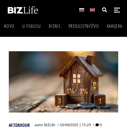
NOVO
U FOKUSU
BIZNIS
PREDUZETNIŠTVO
KARIJERA
AFTERHOUR
autor
BIZLife
03/09/2025 | 15:29
0