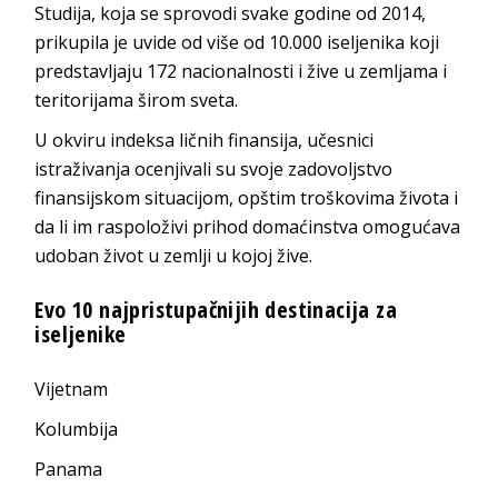
Studija, koja se sprovodi svake godine od 2014,
prikupila je uvide od više od 10.000 iseljenika koji
predstavljaju 172 nacionalnosti i žive u zemljama i
teritorijama širom sveta.
U okviru indeksa ličnih finansija, učesnici
istraživanja ocenjivali su svoje zadovoljstvo
finansijskom situacijom, opštim troškovima života i
da li im raspoloživi prihod domaćinstva omogućava
udoban život u zemlji u kojoj žive.
Evo 10 najpristupačnijih destinacija za
iseljenike
Vijetnam
Kolumbija
Panama