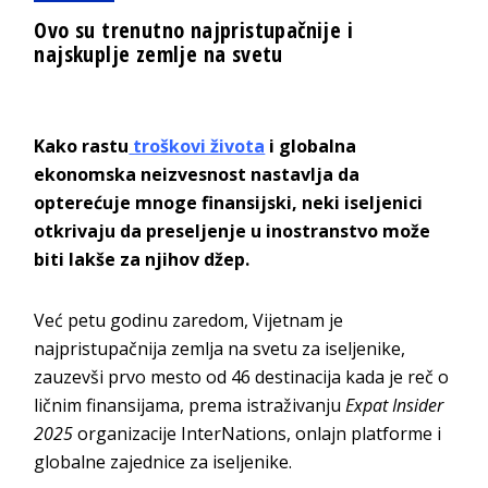
Ovo su trenutno najpristupačnije i
najskuplje zemlje na svetu
Kako rastu
troškovi života
i globalna
ekonomska neizvesnost nastavlja da
opterećuje mnoge finansijski, neki iseljenici
otkrivaju da preseljenje u inostranstvo može
biti lakše za njihov džep.
Već petu godinu zaredom, Vijetnam je
najpristupačnija zemlja na svetu za iseljenike,
zauzevši prvo mesto od 46 destinacija kada je reč o
ličnim finansijama, prema istraživanju
Expat Insider
2025
organizacije InterNations, onlajn platforme i
globalne zajednice za iseljenike.