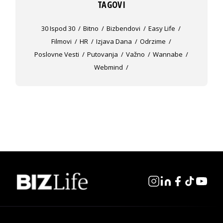
TAGOVI
30 Ispod 30
Bitno
Bizbendovi
Easy Life
Filmovi
HR
Izjava Dana
Odrzime
Poslovne Vesti
Putovanja
Važno
Wannabe
Webmind