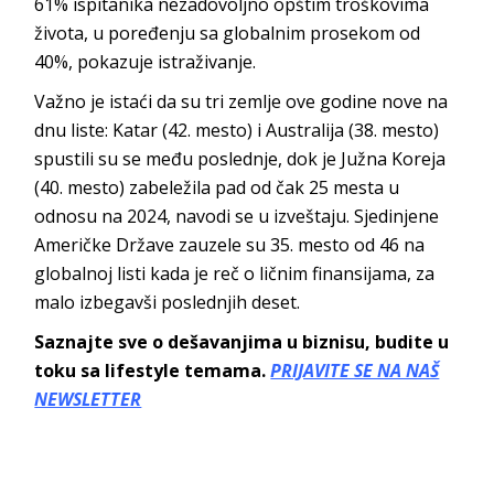
61% ispitanika nezadovoljno opštim troškovima
života, u poređenju sa globalnim prosekom od
40%, pokazuje istraživanje.
Važno je istaći da su tri zemlje ove godine nove na
dnu liste: Katar (42. mesto) i Australija (38. mesto)
spustili su se među poslednje, dok je Južna Koreja
(40. mesto) zabeležila pad od čak 25 mesta u
odnosu na 2024, navodi se u izveštaju. Sjedinjene
Američke Države zauzele su 35. mesto od 46 na
globalnoj listi kada je reč o ličnim finansijama, za
malo izbegavši poslednjih deset.
Saznajte sve o dešavanjima u biznisu, budite u
toku sa lifestyle temama.
PRIJAVITE SE NA NAŠ
NEWSLETTER