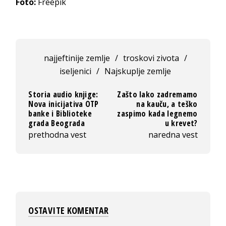
Foto:
Freepik
najjeftinije zemlje
/
troskovi zivota
/
iseljenici
/
Najskuplje zemlje
Storia audio knjige:
Zašto lako zadremamo
Nova inicijativa OTP
na kauču, a teško
banke i Biblioteke
zaspimo kada legnemo
grada Beograda
u krevet?
prethodna vest
naredna vest
OSTAVITE KOMENTAR