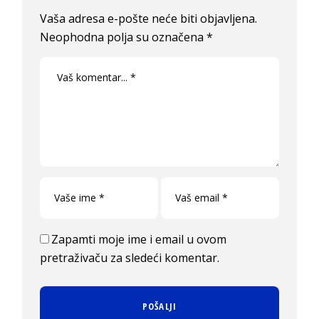
Vaša adresa e-pošte neće biti objavljena.
Neophodna polja su označena
*
Zapamti moje ime i email u ovom
pretraživaču za sledeći komentar.