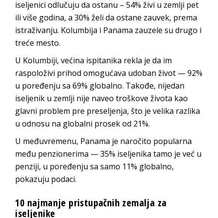
iseljenici odlučuju da ostanu – 54% živi u zemlji pet
ili više godina, a 30% želi da ostane zauvek, prema
istraživanju. Kolumbija i Panama zauzele su drugo i
treće mesto.
U Kolumbiji, većina ispitanika rekla je da im
raspoloživi prihod omogućava udoban život — 92%
u poređenju sa 69% globalno. Takođe, nijedan
iseljenik u zemlji nije naveo troškove života kao
glavni problem pre preseljenja, što je velika razlika
u odnosu na globalni prosek od 21%.
U međuvremenu, Panama je naročito popularna
među penzionerima — 35% iseljenika tamo je već u
penziji, u poređenju sa samo 11% globalno,
pokazuju podaci.
10 najmanje pristupačnih zemalja za
iseljenike