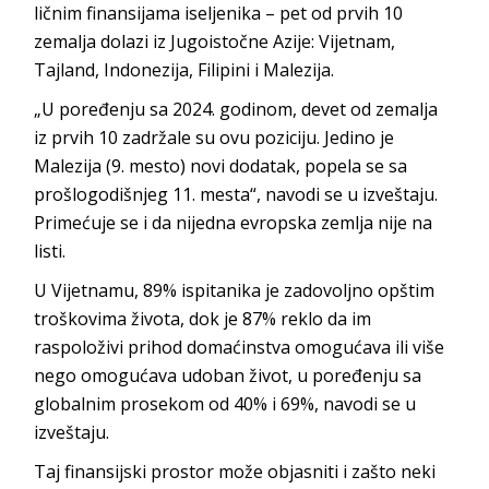
ličnim finansijama iseljenika – pet od prvih 10
zemalja dolazi iz Jugoistočne Azije: Vijetnam,
Tajland, Indonezija, Filipini i Malezija.
„U poređenju sa 2024. godinom, devet od zemalja
iz prvih 10 zadržale su ovu poziciju. Jedino je
Malezija (9. mesto) novi dodatak, popela se sa
prošlogodišnjeg 11. mesta“, navodi se u izveštaju.
Primećuje se i da nijedna evropska zemlja nije na
listi.
U Vijetnamu, 89% ispitanika je zadovoljno opštim
troškovima života, dok je 87% reklo da im
raspoloživi prihod domaćinstva omogućava ili više
nego omogućava udoban život, u poređenju sa
globalnim prosekom od 40% i 69%, navodi se u
izveštaju.
Taj finansijski prostor može objasniti i zašto neki