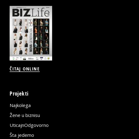
ČITAJ ONLINE
Projekti
Najkolega
Žene u biznisu
UticajnOdgovorno
Šta jedemo