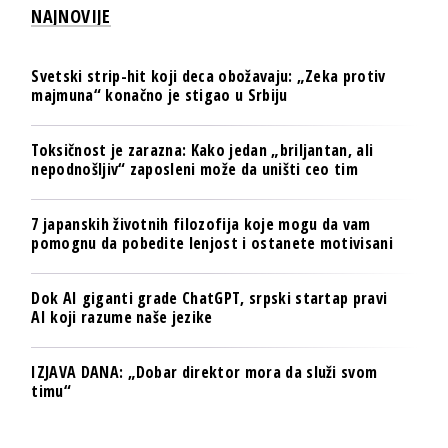
NAJNOVIJE
Svetski strip-hit koji deca obožavaju: „Zeka protiv
majmuna“ konačno je stigao u Srbiju
Toksičnost je zarazna: Kako jedan „briljantan, ali
nepodnošljiv“ zaposleni može da uništi ceo tim
7 japanskih životnih filozofija koje mogu da vam
pomognu da pobedite lenjost i ostanete motivisani
Dok AI giganti grade ChatGPT, srpski startap pravi
AI koji razume naše jezike
IZJAVA DANA: „Dobar direktor mora da služi svom
timu“