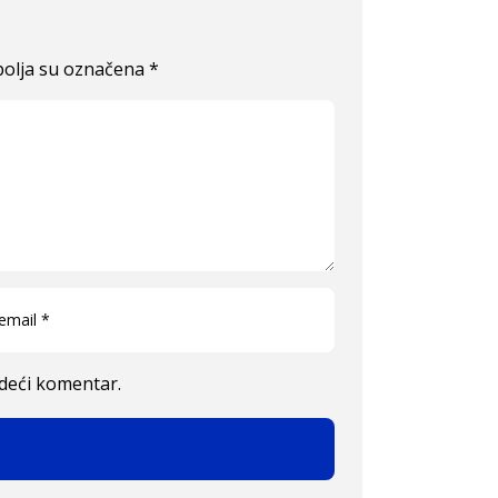
olja su označena
*
edeći komentar.