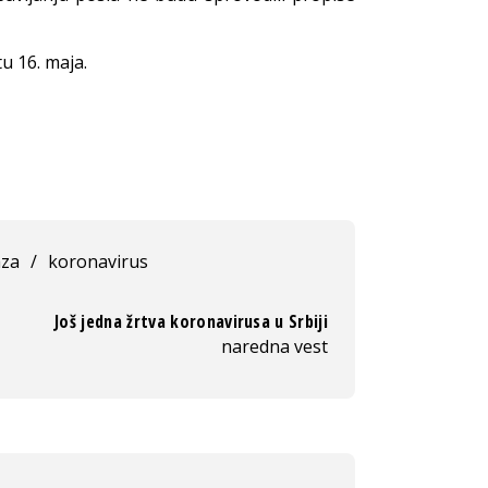
u 16. maja.
aza
/
koronavirus
Još jedna žrtva koronavirusa u Srbiji
naredna vest