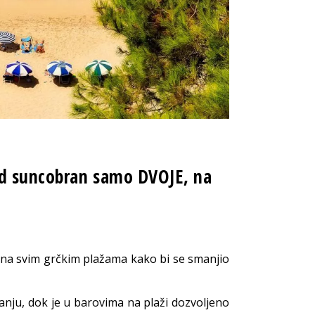
Pod suncobran samo DVOJE, na
ti na svim grčkim plažama kako bi se smanjio
ranju, dok je u barovima na plaži dozvoljeno