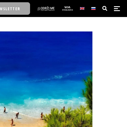
WSLETTER
E/SCHOOL
E/SCHOOL
A
A