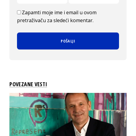
Zapamti moje ime i email u ovom
pretraživaču za sledeći komentar.
POVEZANE VESTI