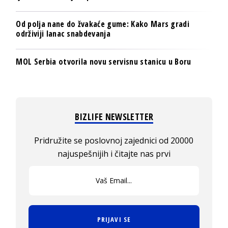
Od polja nane do žvakaće gume: Kako Mars gradi
održiviji lanac snabdevanja
MOL Serbia otvorila novu servisnu stanicu u Boru
BIZLIFE NEWSLETTER
Pridružite se poslovnoj zajednici od 20000
najuspešnijih i čitajte nas prvi
PRIJAVI SE