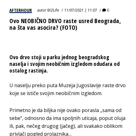
AFTERHOUR
autor
BIZLife
11/07/2021 | 11:07
0
Ovo NEOBIČNO DRVO raste usred Beograda,
na šta vas asocira? (FOTO)
Ovo drvo stoji u parku jednog beogradskog
naselja i svojim neobičnim izgledom odudara od
ostalog rastinja.
U naselju preko puta Muzeja Jugoslavije raste drvo
koje se ističe svojim neobičnim izgledom.
Primetno je da biljka nije ovako porasla „sama od
sebe“, odnosno da ima spoljnih uticaja, poput oluja
ili, pak, nečeg drugog (jačeg), ali svakako oblikom
privlači pogled prolaznika…