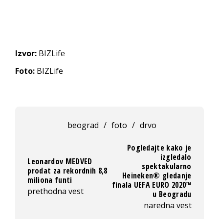
Izvor:
BIZLife
Foto:
BIZLife
beograd
/
foto
/
drvo
Pogledajte kako je
izgledalo
Leonardov MEDVED
spektakularno
prodat za rekordnih 8,8
Heineken® gledanje
miliona funti
finala UEFA EURO 2020™
prethodna vest
u Beogradu
naredna vest