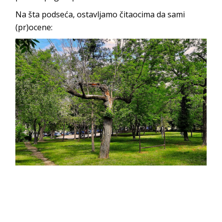
Na šta podseća, ostavljamo čitaocima da sami
(pr)ocene: