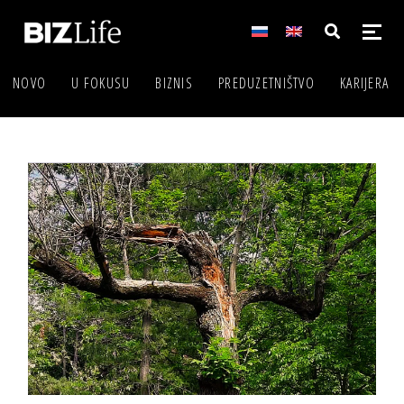
NOVO
U FOKUSU
BIZNIS
PREDUZETNIŠTVO
KARIJERA