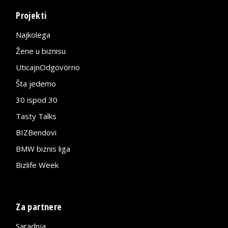
Projekti
Najkolega
Žene u biznisu
UticajnOdgovorno
Šta jedemo
30 ispod 30
Tasty Talks
BIZBendovi
BMW biznis liga
Bizlife Week
Za partnere
Saradnja