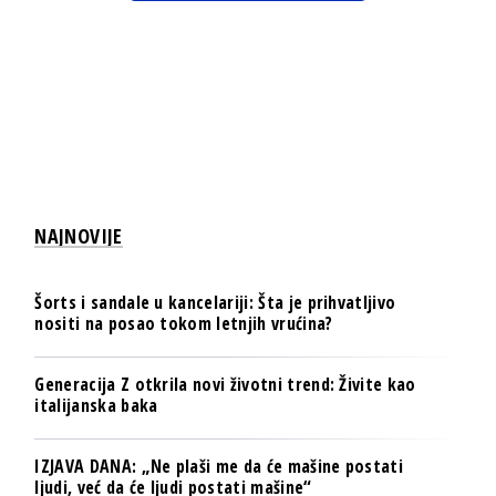
NAJNOVIJE
Šorts i sandale u kancelariji: Šta je prihvatljivo
nositi na posao tokom letnjih vrućina?
Generacija Z otkrila novi životni trend: Živite kao
italijanska baka
IZJAVA DANA: „Ne plaši me da će mašine postati
ljudi, već da će ljudi postati mašine“