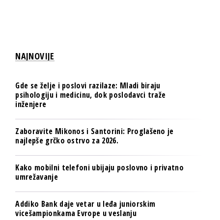
NAJNOVIJE
Gde se želje i poslovi razilaze: Mladi biraju
psihologiju i medicinu, dok poslodavci traže
inženjere
Zaboravite Mikonos i Santorini: Proglašeno je
najlepše grčko ostrvo za 2026.
Kako mobilni telefoni ubijaju poslovno i privatno
umrežavanje
Addiko Bank daje vetar u leđa juniorskim
vicešampionkama Evrope u veslanju