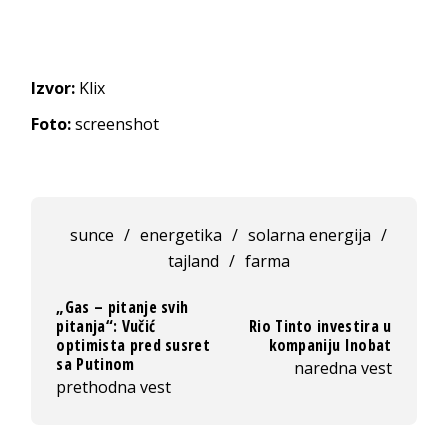
Izvor:
Klix
Foto:
screenshot
sunce
/
energetika
/
solarna energija
/
tajland
/
farma
„Gas – pitanje svih
pitanja“: Vučić
Rio Tinto investira u
optimista pred susret
kompaniju Inobat
sa Putinom
naredna vest
prethodna vest