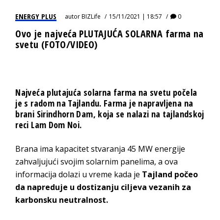
ENERGY PLUS
autor
BIZLife
15/11/2021 | 18:57
0
Ovo je najveća PLUTAJUĆA SOLARNA farma na
svetu (FOTO/VIDEO)
Najveća plutajuća solarna farma na svetu počela
je s radom na Tajlandu. Farma je napravljena na
brani Sirindhorn Dam, koja se nalazi na tajlandskoj
reci Lam Dom Noi.
Brana ima kapacitet stvaranja 45 MW energije
zahvaljujući svojim solarnim panelima, a ova
informacija dolazi u vreme kada je
Tajland počeo
da napreduje u dostizanju ciljeva vezanih za
karbonsku neutralnost.