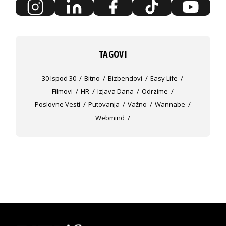
TAGOVI
30 Ispod 30
Bitno
Bizbendovi
Easy Life
Filmovi
HR
Izjava Dana
Odrzime
Poslovne Vesti
Putovanja
Važno
Wannabe
Webmind