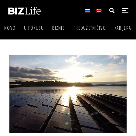
NOVO
U FOKUSU
BIZNIS
PREDUZETNIŠTVO
KARIJERA