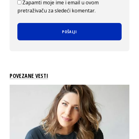
Zapamti moje ime i email u ovom
pretraživaču za sledeći komentar.
POVEZANE VESTI