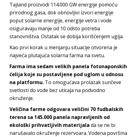
Tajland proizvodi 114.000 GW energije pomoću
prirodnog gasa, dok obnovljivi izvori energije
poput solarne energije, energije vetra i vode
osiguravaju manje od 10 odsto potreba
stanovništva. Ostatak se dobija korišćenjem uglja.
Kao prvi korak u menjanju situacije otvorena je
najveća plutajuća solarna farma na svetu.
Farma ima sedam velikih panela fotonaponskih
ćelija koje su postavljene pod uglom u odnosu
na platformu.
To omogućava prolazak sunčeve
svetlosti do vode bez uticaja na podvodno
okruženje.
Veličina farme odgovara veličini 70 fudbalskih
terena sa 145.000 panela napravljenih od
ekološki prihvatljivih materijala
da se ne bi
narušavalo okruženje rezervoara. Vodena površina