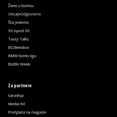
Žene u biznisu
UticajnOdgovorno
Šta jedemo
30 ispod 30
Tasty Talks
BIZBendovi
BMW biznis liga
Bizlife Week
Za partnere
Saradnja
Media Kit
Pretplata na magazin