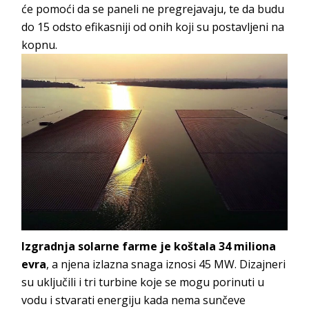
će pomoći da se paneli ne pregrejavaju, te da budu
do 15 odsto efikasniji od onih koji su postavljeni na
kopnu.
Izgradnja solarne farme je koštala 34 miliona
evra
, a njena izlazna snaga iznosi 45 MW. Dizajneri
su uključili i tri turbine koje se mogu porinuti u
vodu i stvarati energiju kada nema sunčeve