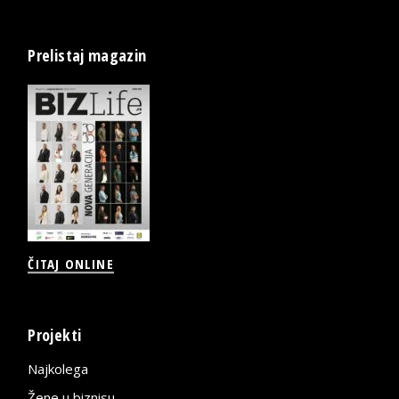
Prelistaj magazin
ČITAJ ONLINE
Projekti
Najkolega
Žene u biznisu