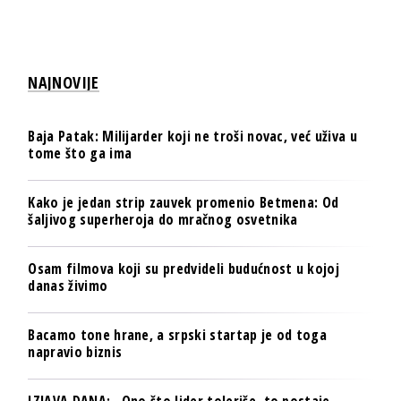
NAJNOVIJE
Baja Patak: Milijarder koji ne troši novac, već uživa u
tome što ga ima
Kako je jedan strip zauvek promenio Betmena: Od
šaljivog superheroja do mračnog osvetnika
Osam filmova koji su predvideli budućnost u kojoj
danas živimo
Bacamo tone hrane, a srpski startap je od toga
napravio biznis
IZJAVA DANA: „Ono što lider toleriše, to postaje