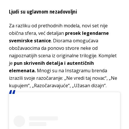
Ljudi su uglavnom nezadovoljni
Za razliku od prethodnih modela, novi set nije
obična sfera, već detaljan
presek legendarne
svemirske stanice
. Diorama omogućava
obožavaocima da ponovo stvore neke od
najpoznatijih scena iz originalne trilogije. Komplet
je
pun skrivenih detalja i autentičnih
elemenata.
Mnogi su na Instagramu brenda
izrazili svoje razočaranje: „Ne vredi taj novac“, „Ne
kupujem“, „Razočaravajuće“, „Užasan dizajn“.