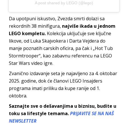
A post shared by LEGO (@lego)
Da upotpuni iskustvo, Zvezda smrti dolazi sa
rekordnih 38 minifigura,
najviše ikada u jednom
LEGO kompletu.
Kolekcija uključuje sve ključne
likove, od Luka Skajvokera i Darta Vejdera do
manje poznatih carskih oficira, pa čak i „Hot Tub
Stormtrooper“, kao zabavnu referencu na LEGO
Star Wars video igre.
Zvanično izdavanje seta je najavljeno za 4. oktobar
2025. godine, dok će članovi LEGO Insajders
programa imati priliku da kupe ranije od 1.
oktobra.
Saznajte sve o dešavanjima u biznisu, budite u
toku sa lifestyle temama.
PRIJAVITE SE NA NAŠ
NEWSLETTER