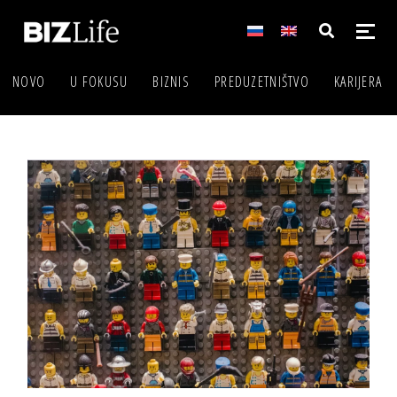
NOVO
U FOKUSU
BIZNIS
PREDUZETNIŠTVO
KARIJERA