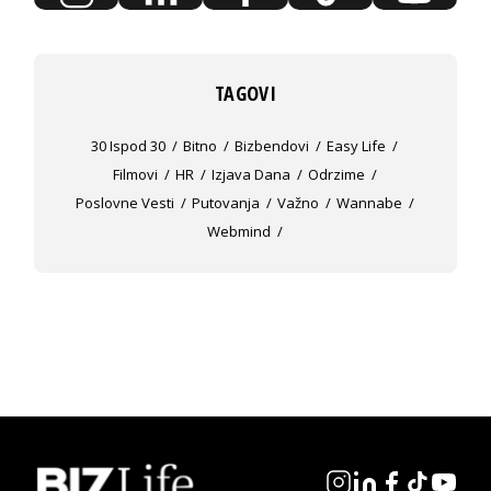
TAGOVI
30 Ispod 30
Bitno
Bizbendovi
Easy Life
Filmovi
HR
Izjava Dana
Odrzime
Poslovne Vesti
Putovanja
Važno
Wannabe
Webmind