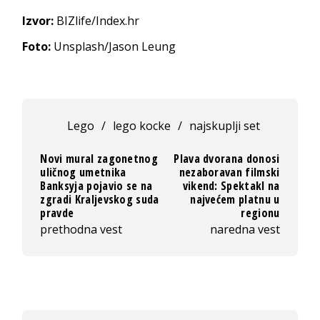
Izvor:
BIZlife/Index.hr
Foto:
Unsplash/Jason Leung
Lego
/
lego kocke
/
najskuplji set
Novi mural zagonetnog
Plava dvorana donosi
uličnog umetnika
nezaboravan filmski
Banksyja pojavio se na
vikend: Spektakl na
zgradi Kraljevskog suda
najvećem platnu u
pravde
regionu
prethodna vest
naredna vest