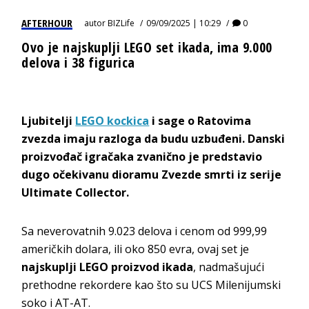
AFTERHOUR
autor
BIZLife
09/09/2025 | 10:29
0
Ovo je najskuplji LEGO set ikada, ima 9.000
delova i 38 figurica
Ljubitelji
LEGO kockica
i sage o Ratovima
zvezda imaju razloga da budu uzbuđeni. Danski
proizvođač igračaka zvanično je predstavio
dugo očekivanu dioramu Zvezde smrti iz serije
Ultimate Collector.
Sa neverovatnih 9.023 delova i cenom od 999,99
američkih dolara, ili oko 850 evra, ovaj set je
najskuplji LEGO proizvod ikada
, nadmašujući
prethodne rekordere kao što su UCS Milenijumski
soko i AT-AT.