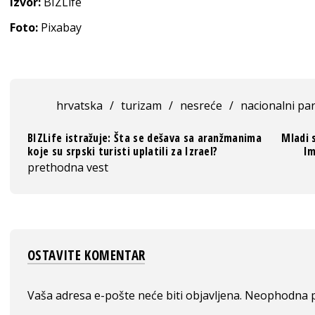
Izvor:
BIZLife
Foto:
Pixabay
hrvatska
/
turizam
/
nesreće
/
nacionalni pa
BIZLife istražuje: Šta se dešava sa aranžmanima
Mladi 
koje su srpski turisti uplatili za Izrael?
Im
prethodna vest
OSTAVITE KOMENTAR
Vaša adresa e-pošte neće biti objavljena.
Neophodna p