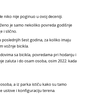
de niko nije poginuo u ovoj deceniji.
eženo je samo nekoliko povreda godišnje
i slično.
 poslednjih šest godina, za koliko imaju
m vožnje bicikla.
padovima sa bicikla, povredama pri hodanju i
nje zaluta i do osam osoba, osim 2022. kada
osoba, a iz parka ističu kako su tamo
 uslove i konfiguraciju terena.