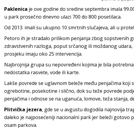
Paklenica
je ove godine do sredine septembra imala 99.00
u park prosečno dnevno ulazi 700 do 800 posetilaca.
Od 2013. imali su ukupno 10 smrtnih slučajeva, ali u protek
Petoro ih je stradalo prilikom penjanja zbog sopstvenih g
zdravstvenih razloga, poput srčanog ili moždanog udara, 
prosjeku imaju oko 25 intervencija.
Najbrojnija grupa su nepovređeni kojima je bila potreb
nedostatka rasvete, vode ili karte.
Lakše povrede se uglavnom beleže među penjačima koji su 
ogrebotine, posekotine i slično, dok su teže povrede po
penjačima i odnose se na uganuća, lomove, teža stanja, de
Plitvička jezera
, gde se u avgustu dogodila najnovija trage
daleko je najposećeniji nacionalni park jer beleži gotovo
osam parkova.