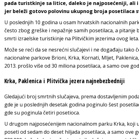
pada turistkinje sa litice, daleko je najposećeniji, ali
jer beleži gotovo polovinu ukupnog broja posetilaca
U poslednjih 10 godina u osam hrvatskih
nacionalnih par
često zbog greške i nepažnje samih posetilaca, a pitanje
smrti izraelske turistkinje na Plitvičkim jezerima ovog leta.
Može se reći da se nesrećni slučajevi i ne događaju tako č
nacionalne parkove Brioni, Krka, Kornati, Mljet, Paklenica, 
2013. prošlo više od 30 miliona posetilaca, a samo ove god
Krka, Paklenica i Plitvička jezera najnebezbedniji
Gledajući broj smrtnih slučajeva, prema dostavljenim poda
gde je u poslednjih desetak godina poginulo šest posetilaca
gde su poginula četiri posetioca.
U drugom najposećenijem nacionalnom parku Krka, koji u
poseti od sedam do deset hiljada posetilaca, a samo ove g