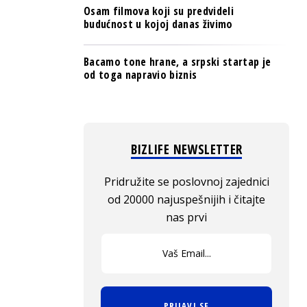
Osam filmova koji su predvideli
budućnost u kojoj danas živimo
Bacamo tone hrane, a srpski startap je
od toga napravio biznis
BIZLIFE NEWSLETTER
Pridružite se poslovnoj zajednici
od 20000 najuspešnijih i čitajte
nas prvi
PRIJAVI SE