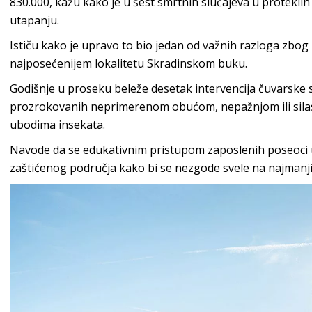
830.000, kažu kako je u šest smrtnih slučajeva u proteklih
utapanju.
Ističu kako je upravo to bio jedan od važnih razloga zbo
najposećenijem lokalitetu Skradinskom buku.
Godišnje u proseku beleže desetak intervencija čuvarske
prozrokovanih neprimerenom obućom, nepažnjom ili silas
ubodima insekata.
Navode da se edukativnim pristupom zaposlenih poseoci 
zaštićenog područja kako bi se nezgode svele na najmanji