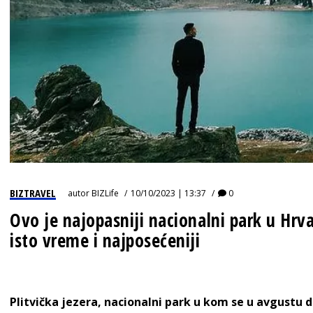
BIZTRAVEL
autor
BIZLife
10/10/2023 | 13:37
0
Ovo je najopasniji nacionalni park u Hrva
isto vreme i najposećeniji
Plitvička jezera, nacionalni park u kom se u avgustu 