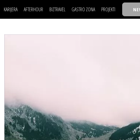
KARIJERA
AFTERHOUR
BIZTRAVEL
GASTRO ZONA
PROJEKTI
NE
POSAO
FILM I SCENA
NAJKOLEGA
LJUDI (HR)
KNJIGE
TASTY TALKS
POSAO
FILM I SCENA
NAJKOLEGA
JE
MOJ UGAO
AUTO SVET
30 ISPOD 30
LJUDI (HR)
KNJIGE
TASTY TALKS
USAVRŠAVANJE
STIL
BACK TO OFFIC
JE
MOJ UGAO
AUTO SVET
30 ISPOD 30
KNOW-HOW
WELLBEING
BIZBENDOVI
USAVRŠAVANJE
STIL
BACK TO OFFIC
BIZKOLEGIJUM
KNOW-HOW
WELLBEING
BIZBENDOVI
BMW BIZNIS LIG
BIZKOLEGIJUM
BIZLIFE WEEK
BMW BIZNIS LIG
IZJAVA GODINE
BIZLIFE WEEK
IZJAVA GODINE