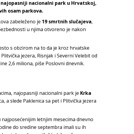
 i najopasniji nacionalni park u Hrvatskoj,
 svih osam parkova.
kova
zabeleženo je
19 smrtnih slučajeva
,
 bezbednosti u njima otvoreno je nakon
esto s obzirom na to da je kroz hrvatske
Plitvička jezera, Risnjak i Severni Velebit od
ine 2,6 miliona, piše
Poslovni dnevnik.
cima, najopasniji nacionalni park je
Krka
, a slede Paklenica sa pet i Plitvička jezera
 najposećenijim letnjim mesecima dnevno
odine do sredine septembra imali su ih