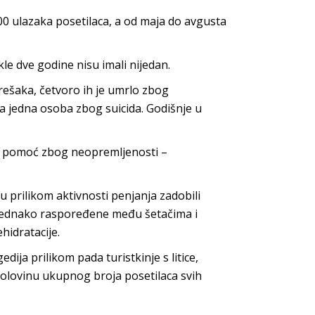
0 ulazaka posetilaca, a od maja do avgusta
le dve godine nisu imali nijedan.
rešaka, četvoro ih je umrlo zbog
a jedna osoba zbog suicida. Godišnje u
na pomoć zbog neopremljenosti –
prilikom aktivnosti penjanja zadobili
djednako raspoređene među šetačima i
hidratacije.
dija prilikom pada turistkinje s litice,
 polovinu ukupnog broja posetilaca svih