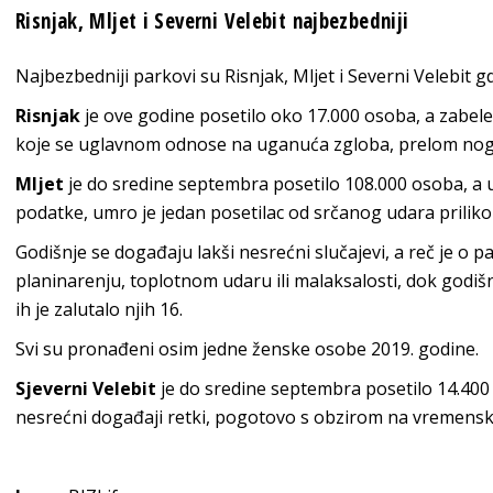
Risnjak, Mljet i Severni Velebit najbezbedniji
Najbezbedniji parkovi su Risnjak, Mljet i Severni Velebit g
Risnjak
je ove godine posetilo oko 17.000 osoba, a zabel
koje se uglavnom odnose na uganuća zgloba, prelom noge 
Mljet
je do sredine septembra posetilo 108.000 osoba, a u
podatke, umro je jedan posetilac od srčanog udara priliko
Godišnje se događaju lakši nesrećni slučajevi, a reč je o 
planinarenju, toplotnom udaru ili malaksalosti, dok godiš
ih je zalutalo njih 16.
Svi su pronađeni osim jedne ženske osobe 2019. godine.
Sjeverni Velebit
je do sredine septembra posetilo 14.400 
nesrećni događaji retki, pogotovo s obzirom na vremenske