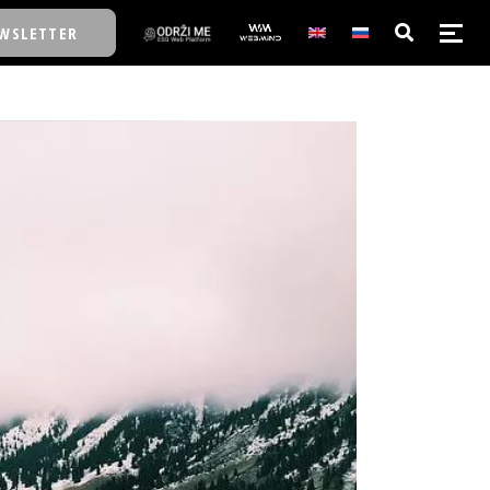
WSLETTER
E/SCHOOL
E/SCHOOL
A
A