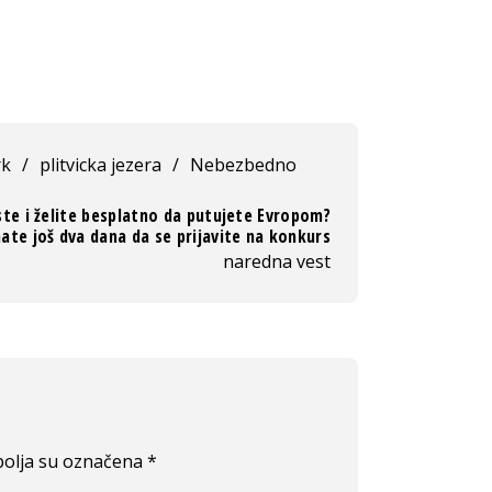
rk
/
plitvicka jezera
/
Nebezbedno
ste i želite besplatno da putujete Evropom?
ate još dva dana da se prijavite na konkurs
naredna vest
olja su označena
*