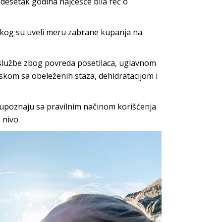
 desetak godina najčešće bila reč o
g kog su uveli meru zabrane kupanja na
 službe zbog povreda posetilaca, uglavnom
kom sa obeleženih staza, dehidratacijom i
upoznaju sa pravilnim načinom korišćenja
 nivo.