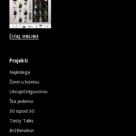
ČITAJ ONLINE
Projekti
Najkolega
Žene u biznisu
UticajnOdgovorno
Šta jedemo
30 ispod 30
Tasty Talks
BIZBendovi