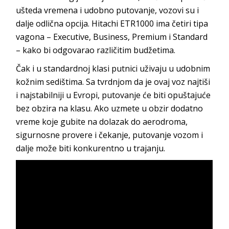
ušteda vremena i udobno putovanje, vozovi su i
dalje odlična opcija. Hitachi ETR1000 ima četiri tipa
vagona – Executive, Business, Premium i Standard
– kako bi odgovarao različitim budžetima.
Čak i u standardnoj klasi putnici uživaju u udobnim
kožnim sedištima. Sa tvrdnjom da je ovaj voz najtiši
i najstabilniji u Evropi, putovanje će biti opuštajuće
bez obzira na klasu. Ako uzmete u obzir dodatno
vreme koje gubite na dolazak do aerodroma,
sigurnosne provere i čekanje, putovanje vozom i
dalje može biti konkurentno u trajanju.