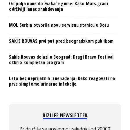
Od polja nane do žvakaće gume: Kako Mars gradi
održiviji lanac snabdevanja
MOL Serbia otvorila novu servisnu stanicu u Boru
SAKIS ROUVAS prvi put pred beogradskom publikom
Sakis Rouvas dolazi u Beograd: Dragi Bravo Festival
otkrio kompletan program
Leto bez neprijatnih iznenađenja: Kako reagovati na
prve simptome urinarne infekcije
BIZLIFE NEWSLETTER
Pridružite se poslovnoj zajednici od 20000