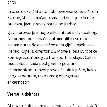
2050.
Iako se električni automobili sve više koriste širom
Evrope, što će značajno smanjiti emisije iz ličnog
prevoza, javni prevoz ostaje bolji izbor.
„Javni prevoz je mnogo efikasniji od individualnog.
Na primer, pojedinačni automobili troše oko
sedam puta više električne energije“, objašnjava
Herald Rujters, direktor DG Move-a, tela Evropske
komisije zaduženog za transport i dodaje: „Čak i u
budućnosti, kada postignemo potpunu
dekarbonizaciju, javni prevoz će biti ključan, kako
zbog kapaciteta, tako i zbog energetske
efikasnosti.“
Vreme i udobnost
Ako vas ekologija manje zanima, a više vas privlače