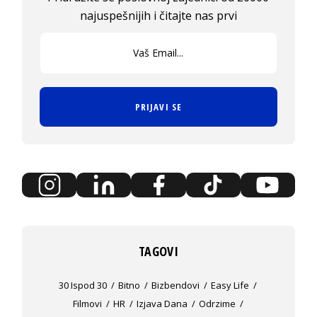
najuspešnijih i čitajte nas prvi
PRIJAVI SE
TAGOVI
30 Ispod 30
Bitno
Bizbendovi
Easy Life
Filmovi
HR
Izjava Dana
Odrzime