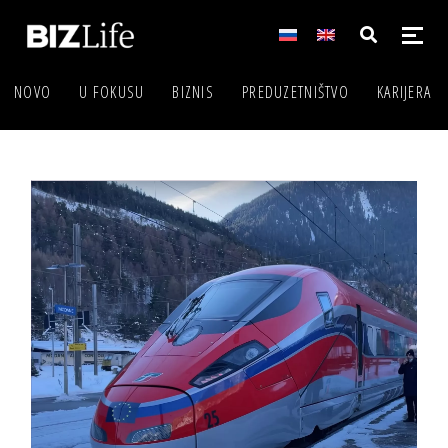
NOVO
U FOKUSU
BIZNIS
PREDUZETNIŠTVO
KARIJERA