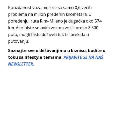
Pouzdanost voza meri se sa samo 0,6 većih
problema na milion pređenih kilometara. U
poređenju, ruta Rim–Milano je dugačka oko 574
km. Ako biste se ovim vozom vozili preko 8.500
puta, mogli biste doživeti tek tri prekida u
putovanju.
Saznajte sve o dešavanjima u biznisu, budite u
toku sa lifestyle temama.
PRIJAVITE SE NA NAŠ
NEWSLETTER.