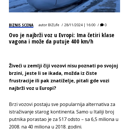
BIZNIS SCENA
autor
BIZLife
28/11/2024 | 16:00
0
Ovo je najbrži voz u Evropi: Ima četiri klase
vagona i može da putuje 400 km/h
Živeći u zemlji čiji vozovi nisu poznati po svojoj
brzini, jeste li se ikada, možda iz čiste
frustracije ili pak znatiželje, pitali gde vozi
najbrži voz u Europi?
Brzi vozovi postaju sve popularnija alternativa za
istraživanje starog kontinenta. Samo u Italiji broj
putnika porastao je za 517 odsto – sa 6,5 miliona u
2008. na 40 miliona u 2018. godini.