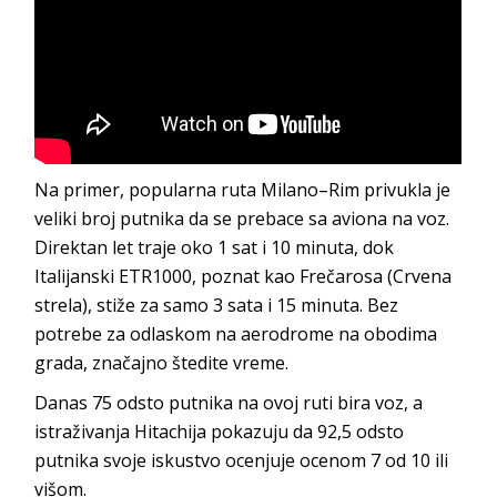
Na primer, popularna ruta Milano–Rim privukla je
veliki broj putnika da se prebace sa aviona na voz.
Direktan let traje oko 1 sat i 10 minuta, dok
Italijanski ETR1000, poznat kao Frečarosa (Crvena
strela), stiže za samo 3 sata i 15 minuta. Bez
potrebe za odlaskom na aerodrome na obodima
grada, značajno štedite vreme.
Danas 75 odsto putnika na ovoj ruti bira voz, a
istraživanja Hitachija pokazuju da 92,5 odsto
putnika svoje iskustvo ocenjuje ocenom 7 od 10 ili
višom.