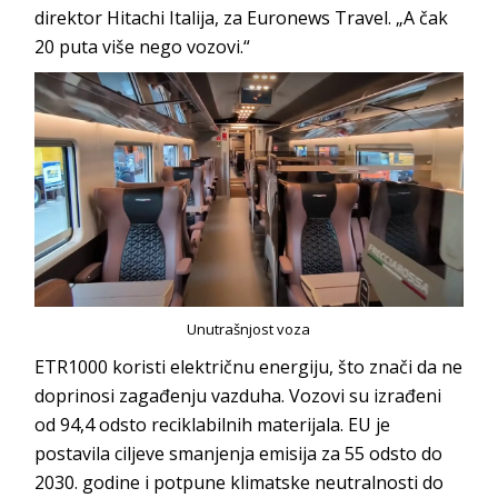
direktor Hitachi Italija, za Euronews Travel. „A čak
20 puta više nego vozovi.“
Unutrašnjost voza
ETR1000 koristi električnu energiju, što znači da ne
doprinosi zagađenju vazduha. Vozovi su izrađeni
od 94,4 odsto reciklabilnih materijala. EU je
postavila ciljeve smanjenja emisija za 55 odsto do
2030. godine i potpune klimatske neutralnosti do