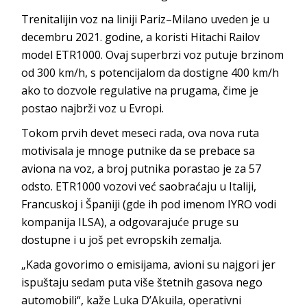
Trenitalijin voz na liniji Pariz–Milano uveden je u
decembru 2021. godine, a koristi Hitachi Railov
model ETR1000. Ovaj superbrzi voz putuje brzinom
od 300 km/h, s potencijalom da dostigne 400 km/h
ako to dozvole regulative na prugama, čime je
postao najbrži voz u Evropi.
Tokom prvih devet meseci rada, ova nova ruta
motivisala je mnoge putnike da se prebace sa
aviona na voz, a broj putnika porastao je za 57
odsto. ETR1000 vozovi već saobraćaju u Italiji,
Francuskoj i Španiji (gde ih pod imenom
IYRO
vodi
kompanija ILSA), a odgovarajuće pruge su
dostupne i u još pet evropskih zemalja.
„Kada govorimo o emisijama, avioni su najgori jer
ispuštaju sedam puta više štetnih gasova nego
automobili“, kaže Luka D’Akuila, operativni