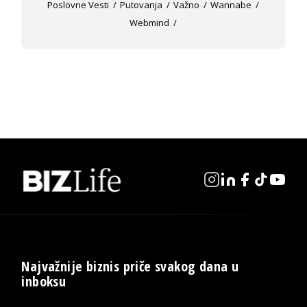
Poslovne Vesti
Putovanja
Važno
Wannabe
Webmind
Najvažnije biznis priče svakog dana u
inboksu