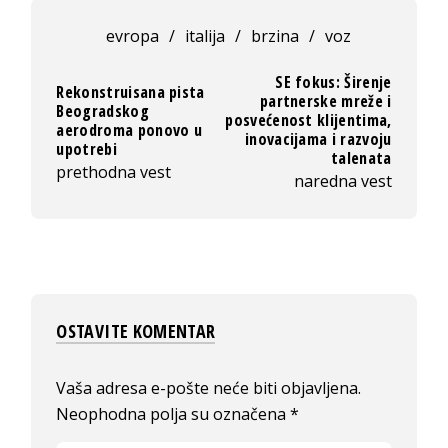
evropa
/
italija
/
brzina
/
voz
SE fokus: Širenje
Rekonstruisana pista
partnerske mreže i
Beogradskog
posvećenost klijentima,
aerodroma ponovo u
inovacijama i razvoju
upotrebi
talenata
prethodna vest
naredna vest
OSTAVITE KOMENTAR
Vaša adresa e-pošte neće biti objavljena.
Neophodna polja su označena
*