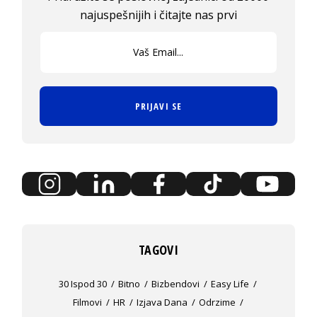
najuspešnijih i čitajte nas prvi
PRIJAVI SE
TAGOVI
30 Ispod 30
Bitno
Bizbendovi
Easy Life
Filmovi
HR
Izjava Dana
Odrzime