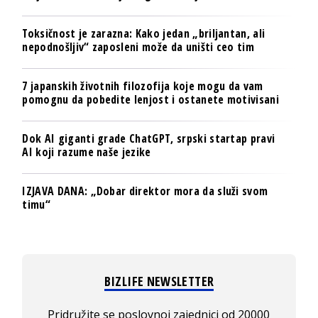
Toksičnost je zarazna: Kako jedan „briljantan, ali
nepodnošljiv“ zaposleni može da uništi ceo tim
7 japanskih životnih filozofija koje mogu da vam
pomognu da pobedite lenjost i ostanete motivisani
Dok AI giganti grade ChatGPT, srpski startap pravi
AI koji razume naše jezike
IZJAVA DANA: „Dobar direktor mora da služi svom
timu“
BIZLIFE NEWSLETTER
Pridružite se poslovnoj zajednici od 20000