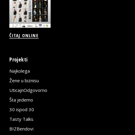
ČITAJ ONLINE
Projekti
Najkolega
Žene u biznisu
UticajnOdgovorno
Šta jedemo
30 ispod 30
Tasty Talks
BIZBendovi