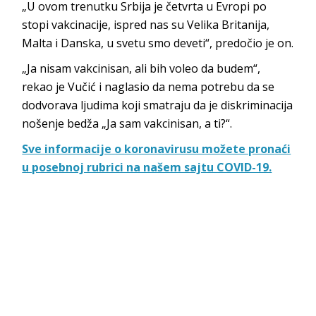
„U ovom trenutku Srbija je četvrta u Evropi po
stopi vakcinacije, ispred nas su Velika Britanija,
Malta i Danska, u svetu smo deveti“, predočio je on.
„Ja nisam vakcinisan, ali bih voleo da budem“,
rekao je Vučić i naglasio da nema potrebu da se
dodvorava ljudima koji smatraju da je diskriminacija
nošenje bedža „Ja sam vakcinisan, a ti?“.
Sve informacije o koronavirusu možete pronaći
u posebnoj rubrici na našem sajtu COVID-19.