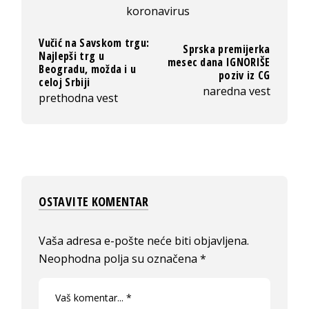
koronavirus
Vučić na Savskom trgu:
Sprska premijerka
Najlepši trg u
mesec dana IGNORIŠE
Beogradu, možda i u
poziv iz CG
celoj Srbiji
naredna vest
prethodna vest
OSTAVITE KOMENTAR
Vaša adresa e-pošte neće biti objavljena.
Neophodna polja su označena
*