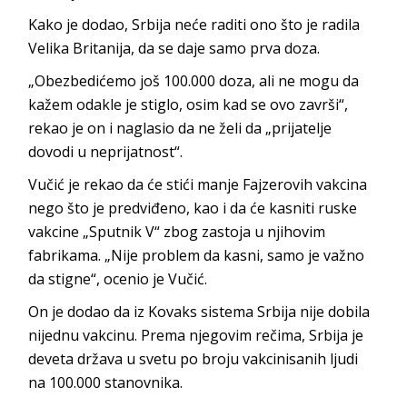
Kako je dodao, Srbija neće raditi ono što je radila
Velika Britanija, da se daje samo prva doza.
„Obezbedićemo još 100.000 doza, ali ne mogu da
kažem odakle je stiglo, osim kad se ovo završi“,
rekao je on i naglasio da ne želi da „prijatelje
dovodi u neprijatnost“.
Vučić je rekao da će stići manje Fajzerovih vakcina
nego što je predviđeno, kao i da će kasniti ruske
vakcine „Sputnik V“ zbog zastoja u njihovim
fabrikama. „Nije problem da kasni, samo je važno
da stigne“, ocenio je Vučić.
On je dodao da iz Kovaks sistema Srbija nije dobila
nijednu vakcinu. Prema njegovim rečima, Srbija je
deveta država u svetu po broju vakcinisanih ljudi
na 100.000 stanovnika.