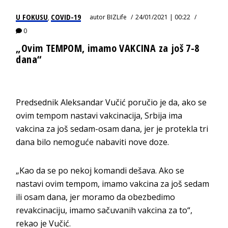
U FOKUSU
COVID-19
autor
BIZLife
24/01/2021 | 00:22
,
0
„Ovim TEMPOM, imamo VAKCINA za još 7-8
dana“
Predsednik Aleksandar Vučić poručio je da, ako se
ovim tempom nastavi vakcinacija, Srbija ima
vakcina za još sedam-osam dana, jer je protekla tri
dana bilo nemoguće nabaviti nove doze.
„Kao da se po nekoj komandi dešava. Ako se
nastavi ovim tempom, imamo vakcina za još sedam
ili osam dana, jer moramo da obezbedimo
revakcinaciju, imamo sačuvanih vakcina za to“,
rekao je Vučić.