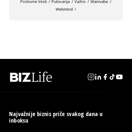
Poslovne Vesti
Putovanja
Važno
Wannabe
Webmind
Najvažnije biznis priče svakog dana u
inboksu