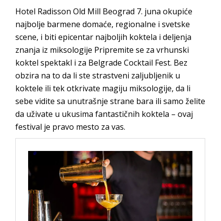
Hotel Radisson Old Mill Beograd 7. juna okupiće
najbolje barmene domaće, regionalne i svetske
scene, i biti epicentar najboljih koktela i deljenja
znanja iz miksologije Pripremite se za vrhunski
koktel spektakl i za Belgrade Cocktail Fest. Bez
obzira na to da li ste strastveni zaljubljenik u
koktele ili tek otkrivate magiju miksologije, da li
sebe vidite sa unutrašnje strane bara ili samo želite
da uživate u ukusima fantastičnih koktela – ovaj
festival je pravo mesto za vas.