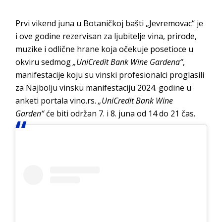
Prvi vikend juna u Botaničkoj bašti „Jevremovac“ je
i ove godine rezervisan za ljubitelje vina, prirode,
muzike i odlične hrane koja očekuje posetioce u
okviru sedmog
„UniCredit Bank Wine Gardena“
,
manifestacije koju su vinski profesionalci proglasili
za Najbolju vinsku manifestaciju 2024. godine u
anketi portala vino.rs.
„UniCredit Bank Wine
Garden“
će biti održan 7. i 8. juna od 14 do 21 čas.