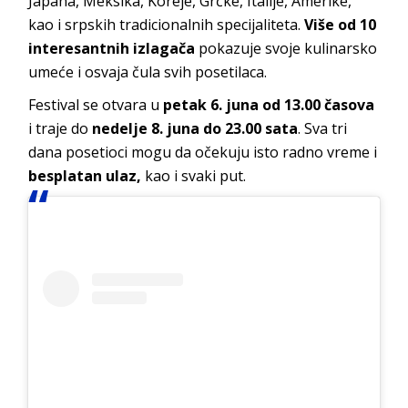
Japana, Meksika, Koreje, Grčke, Italije, Amerike,
kao i srpskih tradicionalnih specijaliteta.
Više od 10
interesantnih izlagača
pokazuje svoje kulinarsko
umeće i osvaja čula svih posetilaca.
Festival se otvara u
petak 6. juna od 13.00 časova
i traje do
nedelje 8. juna do 23.00 sata
. Sva tri
dana posetioci mogu da očekuju isto radno vreme i
besplatan ulaz,
kao i svaki put.