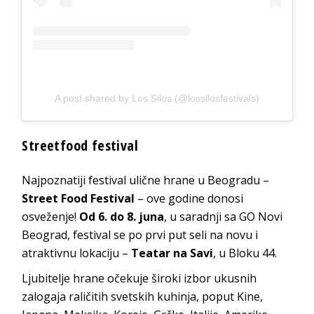
A post shared by Los Silos (@lossilosfestivals)
Streetfood festival
Najpoznatiji festival ulične hrane u Beogradu –
Street Food Festival
– ove godine donosi
osveženje!
Od 6. do 8. juna
, u saradnji sa GO Novi
Beograd, festival se po prvi put seli na novu i
atraktivnu lokaciju –
Teatar na Savi
, u Bloku 44.
Ljubitelje hrane očekuje široki izbor ukusnih
zalogaja raličitih svetskih kuhinja, poput Kine,