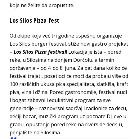
koje ne želite da propustite.
Los Silos Pizza fest
Od ekipe koja već tri godine uspešno organizuje
Los Silos burger festival, stiže novi gastro projekat
–
Los Silos Pizza festival
! Lokacija je ista – pored
reke, u Silosima na donjem Dorćolu, a termin
održavanja – od 4. do 8. juna. Za pet dana koliko će
festival trajati, posetioci će moći da probaju više od
100 različitih ukusa pica specijaliteta, slatkiša, kraft
piva, vina i džina. Pored gastronomije, festival nudi
i bogat zabavni i edukativni program za sve
generacije – raznovrsni sadržaj i radionice za decu,
dečiji bazar, muzički program uz poznate DJ-eve u
gradu, opuštanje pored reke na riverside deck-u,
penjalište na Silosima…