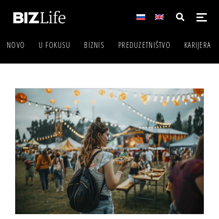
NOVO
U FOKUSU
BIZNIS
PREDUZETNIŠTVO
KARIJERA