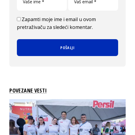
Zapamti moje ime i email u ovom
pretraživaču za sledeći komentar.
POVEZANE VESTI