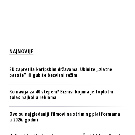
NAJNOVIJE
EU zapretila karipskim državama: Ukinite „zlatne
pasoše“ ili gubite bezvizni režim
Ko navija za 40 stepeni? Biznisi kojima je toplotni
talas najbolja reklama
Ovo su najgledaniji filmovi na striming platformama
u 2026. godini