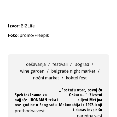
Izvor:
BIZLife
Foto:
promo/Freepik
dešavanja
/
festivali
/
Bograd
/
wine garden
/
belgrade night market
/
noćni market
/
koktel fest
„Postaću otac, osvojiću
Spektakl samo za
Oskara…“: Životni
najjače: IRONMAN trka i
ciljevi Metjua
ove godine u Beogradu
Mekonahija iz 1992. koji
i danas inspirišu
prethodna vest
naredna vest