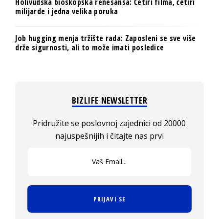
Holivudska bioskopska renesansa: Četiri filma, četiri
milijarde i jedna velika poruka
Job hugging menja tržište rada: Zaposleni se sve više
drže sigurnosti, ali to može imati posledice
BIZLIFE NEWSLETTER
Pridružite se poslovnoj zajednici od 20000
najuspešnijih i čitajte nas prvi
PRIJAVI SE