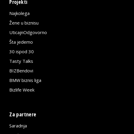
Projekti
Najkolega
Žene u biznisu
UticajnOdgovorno
Šta jedemo
30 ispod 30
Tasty Talks
BIZBendovi
BMW biznis liga
Bizlife Week
Za partnere
Saradnja