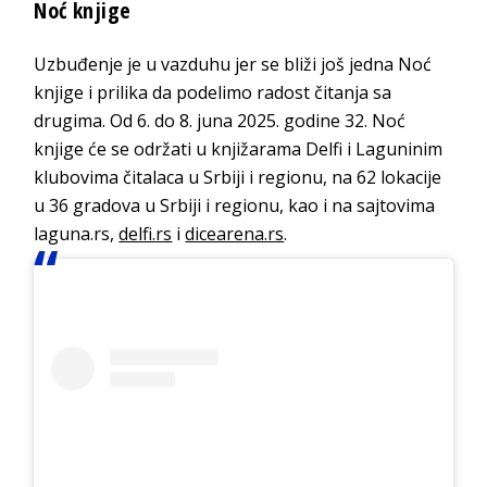
Noć knjige
Uzbuđenje je u vazduhu jer se bliži još jedna Noć
knjige i prilika da podelimo radost čitanja sa
drugima. Od 6. do 8. juna 2025. godine 32. Noć
knjige će se održati u knjižarama Delfi i Laguninim
klubovima čitalaca u Srbiji i regionu, na 62 lokacije
u 36 gradova u Srbiji i regionu, kao i na sajtovima
laguna.rs,
delfi.rs
i
dicearena.rs
.