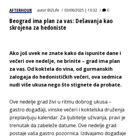
AFTERHOUR
autor
BIZLife
03/06/2025 | 10:32
0
Beograd ima plan za vas: Dešavanja kao
skrojena za hedoniste
Ako još uvek ne znate kako da ispunite dane i
večeri ove nedelje, ne brinite – grad ima plan
za vas. Od koktela do vina, od gurmanskih
zalogaja do hedonističkih večeri, ova sedmica
nudi više ukusa nego što stignete da probate.
Ove nedelje grad živi u ritmu dobrog ukusa –
gastro događaji, vinske večeri i koktelska druženja
preplavljuju kalendar. Za ljubitelje uživanja, pravi je
trenutak da zabeleže datume. Ove nedelje grad
postaje vaša gastro pozornica. Izdvajamo događaje