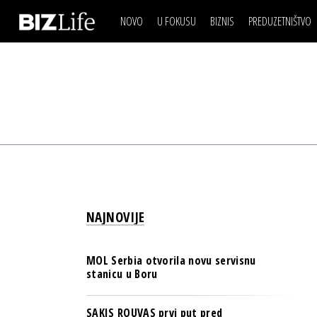
NOVO
U FOKUSU
BIZNIS
PREDUZETNIŠTVO
IZJAVA DANA
BIZNIS SCENA
VIDEO
REAL ESTATE
IZJAVA DANA
BIZNIS SCENA
BREND I KOMUNIKACI
VIDEO
REAL ESTATE
ESG & ENERGY
BREND I KOMUNIKACI
BANKE
ESG & ENERGY
OSIGURANJE
BANKE
TECH I AI
OSIGURANJE
BIZNIS & SPORT
NAJNOVIJE
TECH I AI
PULS REGIONA
BIZNIS & SPORT
NOVO NA RAFU
MOL Serbia otvorila novu servisnu
PULS REGIONA
stanicu u Boru
NOVO NA RAFU
SAKIS ROUVAS prvi put pred