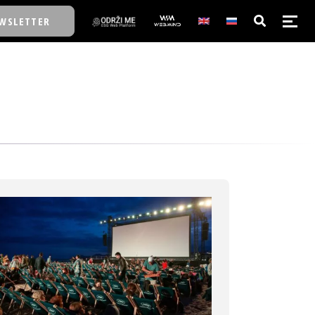
WSLETTER
E/SCHOOL
E/SCHOOL
A
A