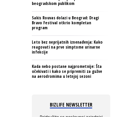
beogradskom publikom
Sakis Rouvas dolazi u Beograd: Dragi
Bravo Festival otkrio kompletan
program
Leto bez neprijatnih iznenađenja: Kako
reagovati na prve simptome urinarne
infekcije
Kada nebo postane najprometnije: Šta
očekivati i kako se pripremiti za gužve
na aerodromima u letnjoj sezoni
BIZLIFE NEWSLETTER