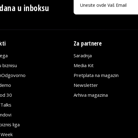
 dana u inboksu
kti
Za partnere
lega
Saradnja
 biznisu
Media Kit
jnOdgovorno
Pretplata na magazin
edemo
Newsletter
pod 30
Arhiva magazina
 Talks
ndovi
znis liga
e Week