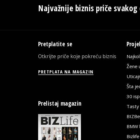
Najvažnije biznis priče svakog
Pretplatite se
Proje
Otkrijte priče koje pokreću biznis
Najko
Žene u
PRETPLATA NA MAGAZIN
Utica
Šta j
30 is
Prelistaj magazin
Tasty
BIZBe
BMW bi
Bizlif