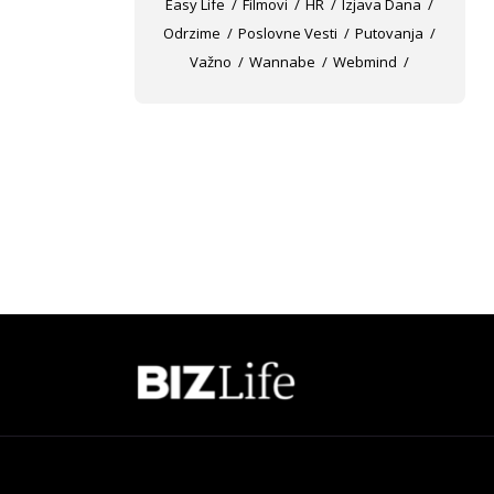
Easy Life
Filmovi
HR
Izjava Dana
Odrzime
Poslovne Vesti
Putovanja
Važno
Wannabe
Webmind