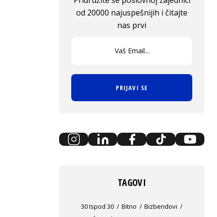
Pridružite se poslovnoj zajednici
od 20000 najuspešnijih i čitajte
nas prvi
PRIJAVI SE
TAGOVI
30 Ispod 30
Bitno
Bizbendovi