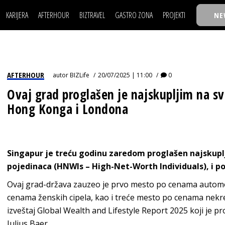
KARIJERA
AFTERHOUR
BIZTRAVEL
GASTRO ZONA
PROJEKTI
NE
POSAO
FILM I SCENA
NAJKOLEGA
LJUDI (HR)
KNJIGE
TASTY TALKS
POSAO
FILM I SCENA
NAJKOLEGA
JE
MOJ UGAO
AUTO SVET
30 ISPOD 30
LJUDI (HR)
KNJIGE
TASTY TALKS
USAVRŠAVANJE
STIL
BACK TO OFFIC
AFTERHOUR
autor
BIZLife
20/07/2025 | 11:00
0
JE
MOJ UGAO
AUTO SVET
30 ISPOD 30
KNOW-HOW
WELLBEING
BIZBENDOVI
Ovaj grad proglašen je najskupljim na sv
USAVRŠAVANJE
STIL
BACK TO OFFIC
Hong Konga i Londona
BIZKOLEGIJUM
KNOW-HOW
WELLBEING
BIZBENDOVI
BMW BIZNIS LIG
BIZKOLEGIJUM
BIZLIFE WEEK
Singapur je treću godinu zaredom proglašen najskupl
BMW BIZNIS LIG
IZJAVA GODINE
pojedinaca (HNWIs – High-Net-Worth Individuals), i 
BIZLIFE WEEK
Ovaj grad-država zauzeo je prvo mesto po cenama automob
IZJAVA GODINE
cenama ženskih cipela, kao i treće mesto po cenama nekre
izveštaj Global Wealth and Lifestyle Report 2025 koji je p
Julius Baer.