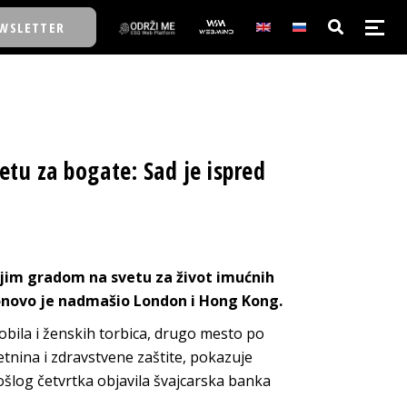
WSLETTER
E/SCHOOL
etu za bogate: Sad je ispred
E/SCHOOL
A
jim gradom na svetu za život imućnih
A
ponovo je nadmašio London i Hong Kong.
ila i ženskih torbica, drugo mesto po
tnina i zdravstvene zaštite, pokazuje
rošlog četvrtka objavila švajcarska banka