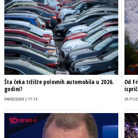
Šta čeka tržište polovnih automobila u 2026.
Od Fr
godini?
ispri
04/02/2026 | 11:13
01/11/2