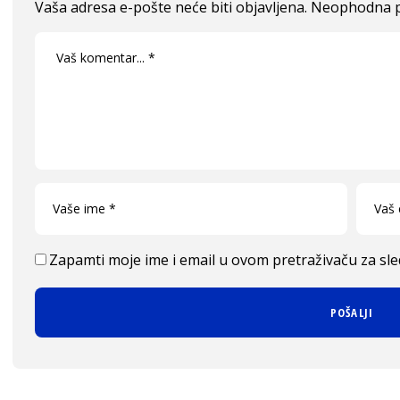
Vaša adresa e-pošte neće biti objavljena.
Neophodna p
Zapamti moje ime i email u ovom pretraživaču za sl