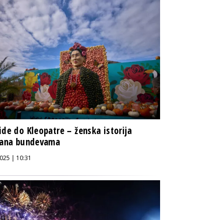
ide do Kleopatre – ženska istorija
čana bundevama
025 | 10:31