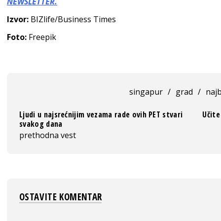
NEWSLETTER.
Izvor:
BIZlife/Business Times
Foto:
Freepik
singapur
/
grad
/
najb
Ljudi u najsrećnijim vezama rade ovih PET stvari
Učite
svakog dana
prethodna vest
OSTAVITE KOMENTAR