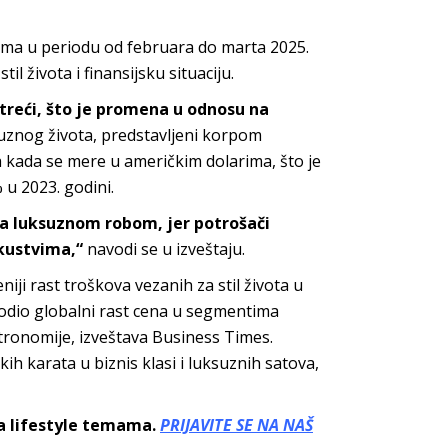
ma u periodu od februara do marta 2025.
l života i finansijsku situaciju.
treći, što je promena u odnosu na
uznog života, predstavljeni korpom
a kada se mere u američkim dolarima, što je
 u 2023. godini.
za luksuznom robom, jer potrošači
skustvima,“
navodi se u izveštaju.
niji rast troškova vezanih za stil života u
odio globalni rast cena u segmentima
tronomije, izveštava Business Times.
h karata u biznis klasi i luksuznih satova,
sa lifestyle temama.
PRIJAVITE SE NA NAŠ