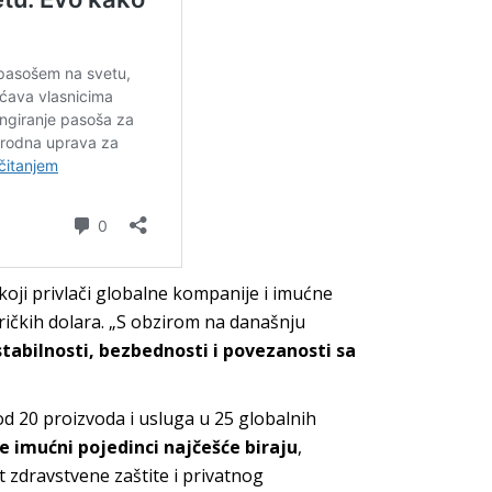
 koji privlači globalne kompanije i imućne
ričkih dolara. „S obzirom na današnju
tabilnosti, bezbednosti i povezanosti sa
 od 20 proizvoda i usluga u 25 globalnih
e imućni pojedinci najčešće biraju
,
t zdravstvene zaštite i privatnog