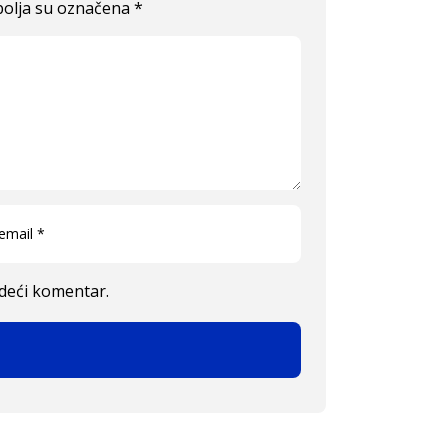
olja su označena
*
edeći komentar.