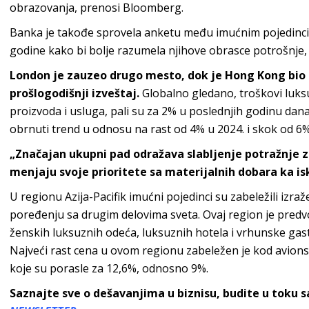
obrazovanja, prenosi Bloomberg.
Banka je takođe sprovela anketu među imućnim pojedinci
godine kako bi bolje razumela njihove obrasce potrošnje, sti
London je zauzeo drugo mesto, dok je Hong Kong bio 
prošlogodišnji izveštaj.
Globalno gledano, troškovi luks
proizvoda i usluga, pali su za 2% u poslednjih godinu dan
obrnuti trend u odnosu na rast od 4% u 2024. i skok od 6%
„Značajan ukupni pad odražava slabljenje potražnje 
menjaju svoje prioritete sa materijalnih dobara ka i
U regionu Azija-Pacifik imućni pojedinci su zabeležili izraže
poređenju sa drugim delovima sveta. Ovaj region je predv
ženskih luksuznih odeća, luksuznih hotela i vrhunske gas
Najveći rast cena u ovom regionu zabeležen je kod avionski
koje su porasle za 12,6%, odnosno 9%.
Saznajte sve o dešavanjima u biznisu, budite u toku 