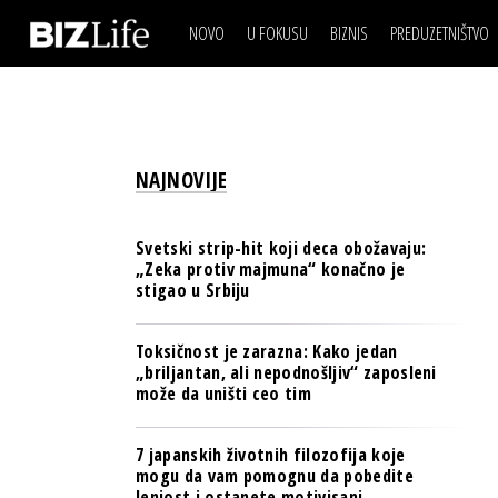
NOVO
U FOKUSU
BIZNIS
PREDUZETNIŠTVO
IZJAVA DANA
BIZNIS SCENA
VIDEO
REAL ESTATE
IZJAVA DANA
BIZNIS SCENA
BREND I KOMUNIKACI
VIDEO
REAL ESTATE
ESG & ENERGY
NAJNOVIJE
BREND I KOMUNIKACI
BANKE
ESG & ENERGY
OSIGURANJE
Svetski strip-hit koji deca obožavaju:
BANKE
„Zeka protiv majmuna“ konačno je
TECH I AI
stigao u Srbiju
OSIGURANJE
BIZNIS & SPORT
TECH I AI
Toksičnost je zarazna: Kako jedan
PULS REGIONA
„briljantan, ali nepodnošljiv“ zaposleni
BIZNIS & SPORT
može da uništi ceo tim
NOVO NA RAFU
PULS REGIONA
7 japanskih životnih filozofija koje
NOVO NA RAFU
mogu da vam pomognu da pobedite
lenjost i ostanete motivisani