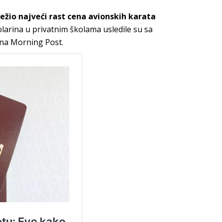
ežio najveći rast cena avionskih karata
kolarina u privatnim školama usledile su sa
na Morning Post.