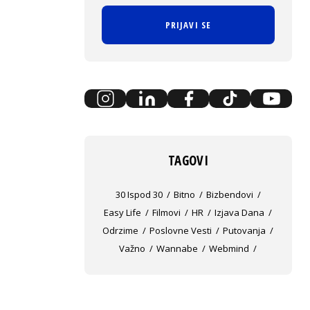
PRIJAVI SE
TAGOVI
30 Ispod 30
Bitno
Bizbendovi
Easy Life
Filmovi
HR
Izjava Dana
Odrzime
Poslovne Vesti
Putovanja
Važno
Wannabe
Webmind