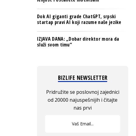
Dok AI giganti grade ChatGPT, srpski
startap pravi AI koji razume naše jezike
IZJAVA DANA: „Dobar direktor mora da
služi svom timu“
BIZLIFE NEWSLETTER
Pridružite se poslovnoj zajednici
od 20000 najuspešnijih i čitajte
nas prvi