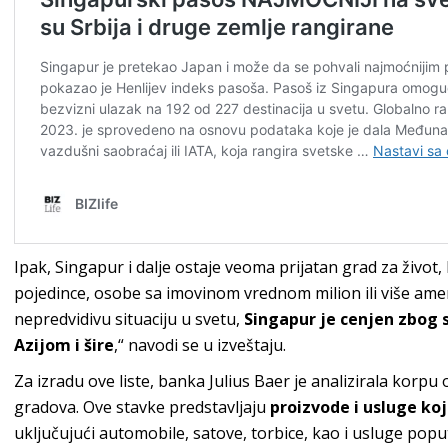
Ipak, Singapur i dalje ostaje veoma prijatan grad za život,
pojedince, osobe sa imovinom vrednom milion ili više ame
nepredvidivu situaciju u svetu,
Singapur je cenjen zbog s
Azijom i šire
,“ navodi se u izveštaju.
Za izradu ove liste, banka Julius Baer je analizirala korpu
gradova. Ove stavke predstavljaju
proizvode i usluge koj
uključujući automobile, satove, torbice, kao i usluge popu