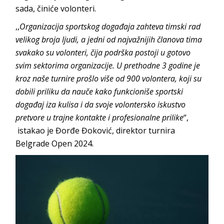
sada, činiće volonteri.
,,
Organizacija sportskog događaja zahteva timski rad
velikog broja ljudi, a jedni od najvažnijih članova tima
svakako su volonteri, čija podrška postoji u gotovo
svim sektorima organizacije. U prethodne 3 godine je
kroz naše turnire prošlo više od 900 volontera, koji su
dobili priliku da nauče kako funkcioniše sportski
događaj iza kulisa i da svoje volontersko iskustvo
pretvore u trajne kontakte i profesionalne prilike
“,
istakao je Đorđe Đoković, direktor turnira
Belgrade Open 2024.