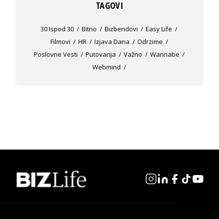
TAGOVI
30 Ispod 30
Bitno
Bizbendovi
Easy Life
Filmovi
HR
Izjava Dana
Odrzime
Poslovne Vesti
Putovanja
Važno
Wannabe
Webmind