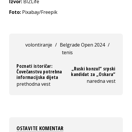
Izvor:
BIZLife
Foto:
Pixabay/Freepik
volontiranje
/
Belgrade Open 2024
/
tenis
Poznati istoričar:
„Ruski konzul“ srpski
Čovečanstvu potrebna
kandidat za „Oskara“
informacijska dijeta
naredna vest
prethodna vest
OSTAVITE KOMENTAR