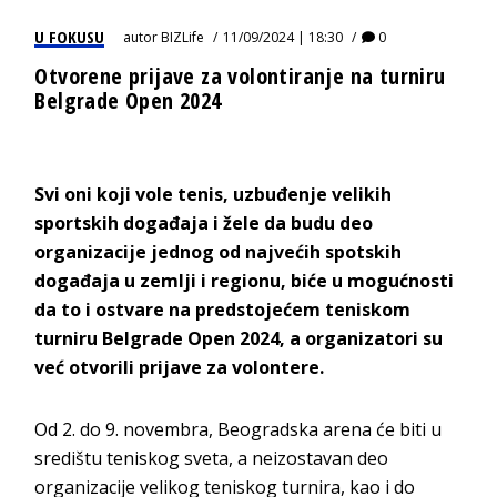
U FOKUSU
autor
BIZLife
11/09/2024 | 18:30
0
Otvorene prijave za volontiranje na turniru
Belgrade Open 2024
Svi oni koji vole tenis, uzbuđenje velikih
sportskih događaja i žele da budu deo
organizacije jednog od najvećih spotskih
događaja u zemlji i regionu, biće u mogućnosti
da to i ostvare na predstojećem teniskom
turniru Belgrade Open 2024, a organizatori su
već otvorili prijave za volontere.
Od 2. do 9. novembra, Beogradska arena će biti u
središtu teniskog sveta, a neizostavan deo
organizacije velikog teniskog turnira, kao i do