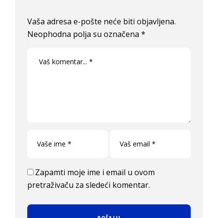
Vaša adresa e-pošte neće biti objavljena.
Neophodna polja su označena
*
Zapamti moje ime i email u ovom
pretraživaču za sledeći komentar.