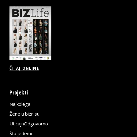
ČITAJ ONLINE
Projekti
Najkolega
Žene u biznisu
UticajnOdgovorno
Šta jedemo