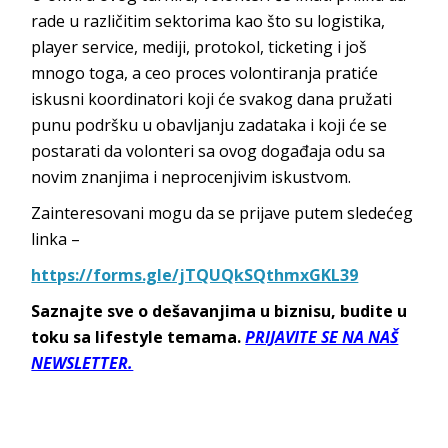
rade u različitim sektorima kao što su logistika,
player service, mediji, protokol, ticketing i još
mnogo toga, a ceo proces volontiranja pratiće
iskusni koordinatori koji će svakog dana pružati
punu podršku u obavljanju zadataka i koji će se
postarati da volonteri sa ovog događaja odu sa
novim znanjima i neprocenjivim iskustvom.
Zainteresovani mogu da se prijave putem sledećeg
linka –
https://forms.gle/jTQUQkSQthmxGKL39
Saznajte sve o dešavanjima u biznisu, budite u
toku sa lifestyle temama.
PRIJAVITE SE NA NAŠ
NEWSLETTER.