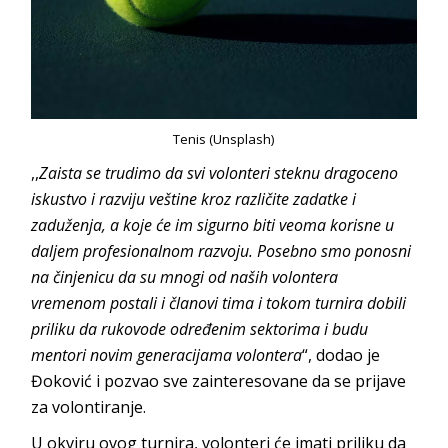
Tenis (Unsplash)
,,
Zaista se trudimo da svi volonteri steknu dragoceno
iskustvo i razviju veštine kroz različite zadatke i
zaduženja, a koje će im sigurno biti veoma korisne u
daljem profesionalnom razvoju. Posebno smo ponosni
na činjenicu da su mnogi od naših volontera
vremenom postali i članovi tima i tokom turnira dobili
priliku da rukovode određenim sektorima i budu
mentori novim generacijama volontera
“, dodao je
Đoković i pozvao sve zainteresovane da se prijave
za volontiranje.
U okviru ovog turnira, volonteri će imati priliku da