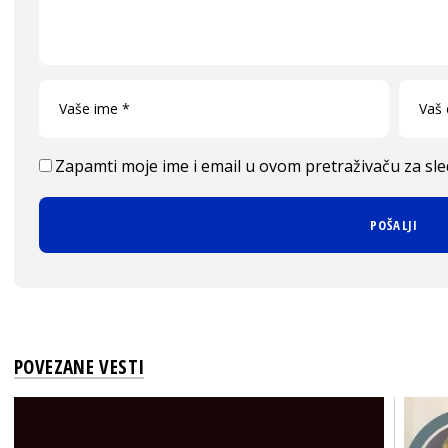
Zapamti moje ime i email u ovom pretraživaču za sl
POVEZANE VESTI