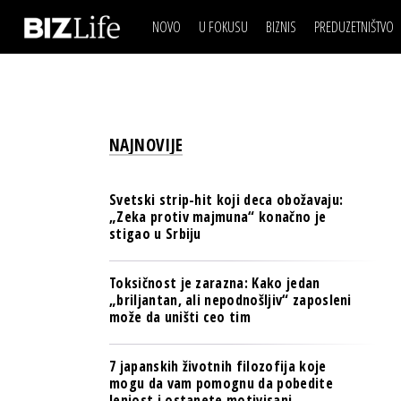
NOVO
U FOKUSU
BIZNIS
PREDUZETNIŠTVO
IZJAVA DANA
BIZNIS SCENA
VIDEO
REAL ESTATE
IZJAVA DANA
BIZNIS SCENA
BREND I KOMUNIKACI
VIDEO
REAL ESTATE
ESG & ENERGY
NAJNOVIJE
BREND I KOMUNIKACI
BANKE
ESG & ENERGY
OSIGURANJE
Svetski strip-hit koji deca obožavaju:
BANKE
„Zeka protiv majmuna“ konačno je
TECH I AI
stigao u Srbiju
OSIGURANJE
BIZNIS & SPORT
TECH I AI
Toksičnost je zarazna: Kako jedan
PULS REGIONA
„briljantan, ali nepodnošljiv“ zaposleni
BIZNIS & SPORT
može da uništi ceo tim
NOVO NA RAFU
PULS REGIONA
7 japanskih životnih filozofija koje
NOVO NA RAFU
mogu da vam pomognu da pobedite
lenjost i ostanete motivisani