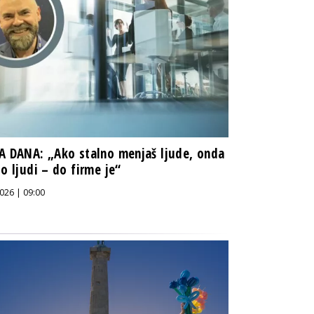
A DANA: „Ako stalno menjaš ljude, onda
do ljudi – do firme je“
026 | 09:00