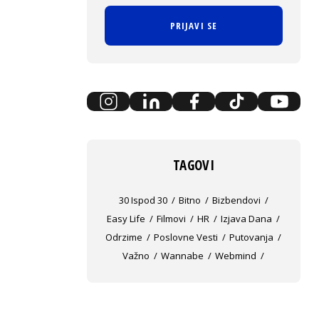
PRIJAVI SE
TAGOVI
30 Ispod 30
Bitno
Bizbendovi
Easy Life
Filmovi
HR
Izjava Dana
Odrzime
Poslovne Vesti
Putovanja
Važno
Wannabe
Webmind