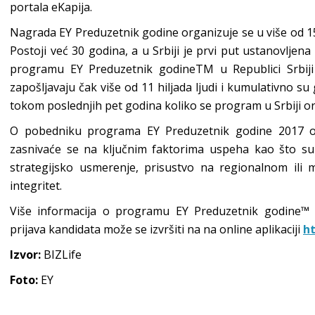
portala eKapija.
Nagrada EY Preduzetnik godine organizuje se u više od 1
Postoji već 30 godina, a u Srbiji je prvi put ustanovlje
programu EY Preduzetnik godineTM u Republici Srbiji
zapošljavaju čak više od 11 hiljada ljudi i kumulativno su 
tokom poslednjih pet godina koliko se program u Srbiji or
O pobedniku programa EY Preduzetnik godine 2017 odl
zasnivaće se na ključnim faktorima uspeha kao što su p
strategijsko usmerenje, prisustvo na regionalnom ili m
integritet.
Više informacija o programu EY Preduzetnik godine™
prijava kandidata može se izvršiti na na online aplikaciji
ht
Izvor:
BIZLife
Foto:
EY