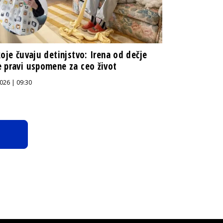
koje čuvaju detinjstvo: Irena od dečje
 pravi uspomene za ceo život
026 | 09:30