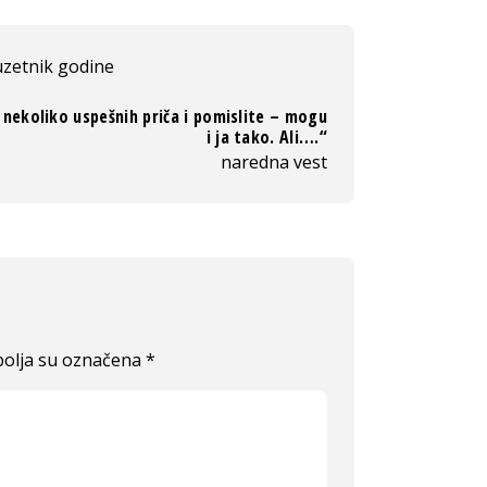
uzetnik godine
 nekoliko uspešnih priča i pomislite – mogu
i ja tako. Ali….“
naredna vest
olja su označena
*