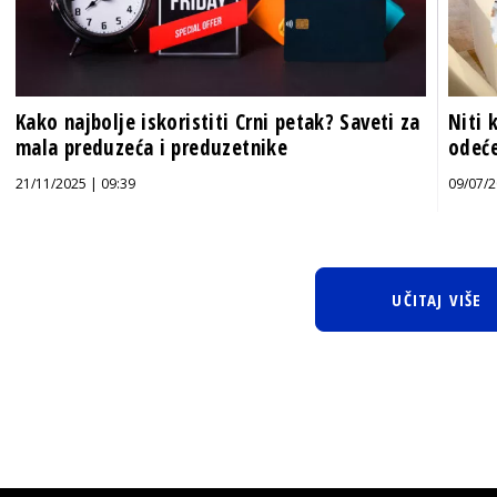
Kako najbolje iskoristiti Crni petak? Saveti za
Niti 
mala preduzeća i preduzetnike
odeće
21/11/2025 | 09:39
09/07/2
UČITAJ VIŠE