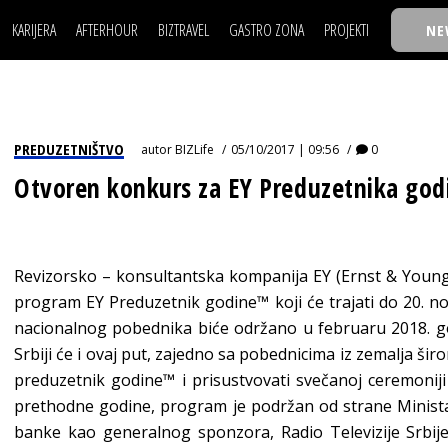
KARIJERA
AFTERHOUR
BIZTRAVEL
GASTRO ZONA
PROJEKTI
NE
POSAO
FILM I SCENA
NAJKOLEGA
LJUDI (HR)
KNJIGE
TASTY TALKS
POSAO
FILM I SCENA
NAJKOLEGA
JE
MOJ UGAO
AUTO SVET
30 ISPOD 30
LJUDI (HR)
KNJIGE
TASTY TALKS
USAVRŠAVANJE
STIL
BACK TO OFFIC
PREDUZETNIŠTVO
autor
BIZLife
05/10/2017 | 09:56
0
JE
MOJ UGAO
AUTO SVET
30 ISPOD 30
KNOW-HOW
WELLBEING
BIZBENDOVI
Otvoren konkurs za EY Preduzetnika god
USAVRŠAVANJE
STIL
BACK TO OFFIC
BIZKOLEGIJUM
KNOW-HOW
WELLBEING
BIZBENDOVI
BMW BIZNIS LIG
BIZKOLEGIJUM
Revizorsko – konsultantska kompanija EY (Ernst & Young)
BIZLIFE WEEK
program EY Preduzetnik godine™ koji će trajati do 20. 
BMW BIZNIS LIG
IZJAVA GODINE
nacionalnog pobednika biće održano u februaru 2018. g
BIZLIFE WEEK
Srbiji će i ovaj put, zajedno sa pobednicima iz zemalja šir
preduzetnik godine™ i prisustvovati svečanoj ceremonij
IZJAVA GODINE
prethodne godine, program je podržan od strane Ministar
banke kao generalnog sponzora, Radio Televizije Srbije