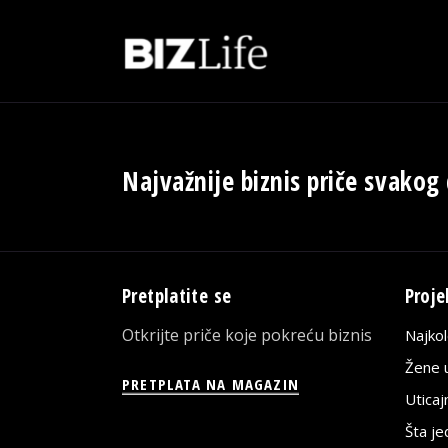
Najvažnije biznis priče svakog
Pretplatite se
Proje
Otkrijte priče koje pokreću biznis
Najko
Žene u
PRETPLATA NA MAGAZIN
Utica
Šta j