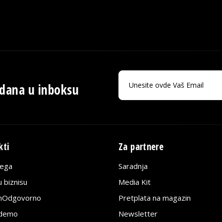
 dana u inboksu
kti
Za partnere
lega
Saradnja
 biznisu
Media Kit
jnOdgovorno
Pretplata na magazin
edemo
Newsletter