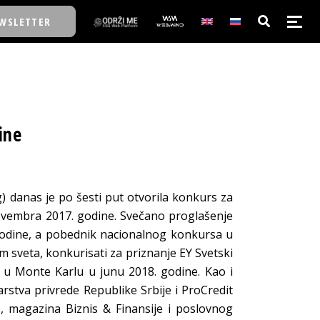
WSLETTER
E/SCHOOL
ine
E/SCHOOL
A
 danas je po šesti put otvorila konkurs za
novembra 2017. godine. Svečano proglašenje
A
odine, a pobednik nacionalnog konkursa u
om sveta, konkurisati za priznanje EY Svetski
i u Monte Karlu u junu 2018. godine. Kao i
stva privrede Republike Srbije i ProCredit
, magazina Biznis & Finansije i poslovnog