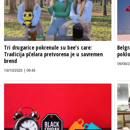
Tri drugarice pokrenule su bee’s care:
Belgr
Tradicija pčelara pretvorena je u savremen
poklo
brend
09/06/2
16/10/2025 | 09:43