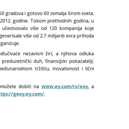
50 gradova i gotovo 60 zemalja širom sveta.
na 2012. godine. Tokom prethodnih godina, u
 učestvovalo više od 120 kompanija koje
generisale više od 2.7 milijardi evra prihoda
ganizuje.
učivaće nezavisni žiri, a njihova odluka
reduzetnički duh, finansijski pokazatelji,
eđunarodnom tržištu, inovativnost i lični
 možete dobiti na
www.ey.com/rs/eoy
, a
tps://geoy.ey.com/
.