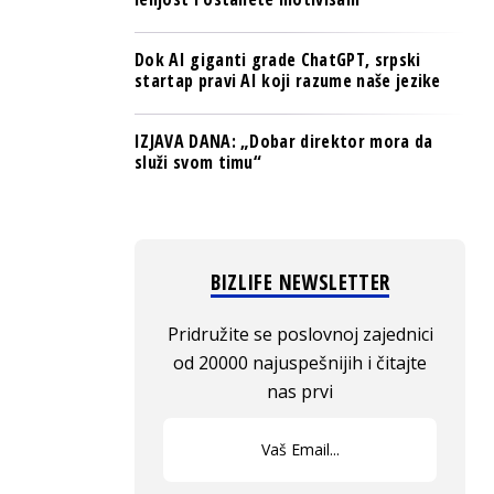
Dok AI giganti grade ChatGPT, srpski
startap pravi AI koji razume naše jezike
IZJAVA DANA: „Dobar direktor mora da
služi svom timu“
BIZLIFE NEWSLETTER
Pridružite se poslovnoj zajednici
od 20000 najuspešnijih i čitajte
nas prvi