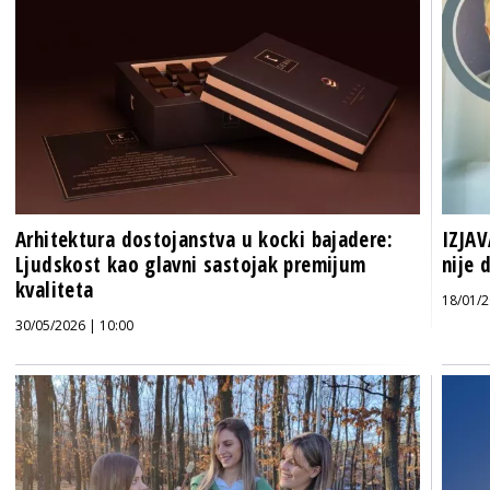
Arhitektura dostojanstva u kocki bajadere:
IZJAV
Ljudskost kao glavni sastojak premijum
nije 
kvaliteta
18/01/2
30/05/2026 | 10:00