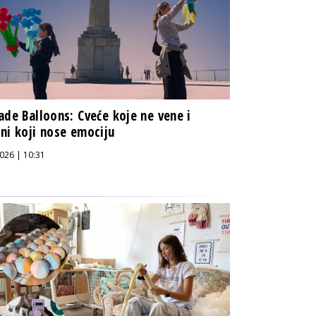
ade Balloons: Cveće koje ne vene i
ni koji nose emociju
026 | 10:31