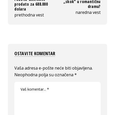
„skok“ u romantičnu
prodato za 688.000
dramu?
dolara
naredna vest
prethodna vest
OSTAVITE KOMENTAR
Vaša adresa e-pošte neće biti objavljena.
Neophodna polja su označena
*