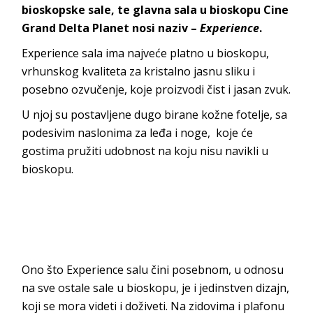
bioskopske sale, te glavna sala u bioskopu Cine
Grand Delta Planet nosi naziv –
Experience
.
Experience sala ima najveće platno u bioskopu,
vrhunskog kvaliteta za kristalno jasnu sliku i
posebno ozvučenje, koje proizvodi čist i jasan zvuk.
U njoj su postavljene dugo birane kožne fotelje, sa
podesivim naslonima za leđa i noge, koje će
gostima pružiti udobnost na koju nisu navikli u
bioskopu.
Ono što Experience salu čini posebnom, u odnosu
na sve ostale sale u bioskopu, je i jedinstven dizajn,
koji se mora videti i doživeti. Na zidovima i plafonu