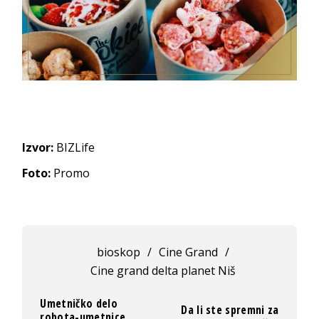
Izvor:
BIZLife
Foto:
Promo
bioskop
/
Cine Grand
/
Cine grand delta planet Niš
Umetničko delo
Da li ste spremni za
robota-umetnice