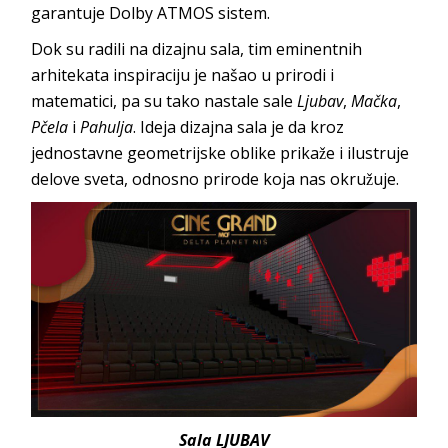
garantuje Dolby ATMOS sistem.
Dok su radili na dizajnu sala, tim eminentnih
arhitekata inspiraciju je našao u prirodi i
matematici, pa su tako nastale sale
Ljubav
,
Mačka
,
Pčela
i
Pahulja
. Ideja dizajna sala je da kroz
jednostavne geometrijske oblike prikaže i ilustruje
delove sveta, odnosno prirode koja nas okružuje.
Sala LJUBAV