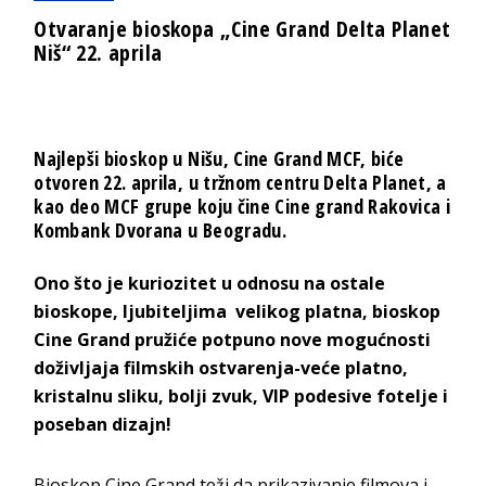
Otvaranje bioskopa „Cine Grand Delta Planet
Niš“ 22. aprila
Najlepši bioskop u Nišu, Cine Grand MCF, biće
otvoren 22. aprila, u tržnom centru Delta Planet, a
kao deo MCF grupe koju čine Cine grand Rakovica i
Kombank Dvorana u Beogradu.
Ono što je kuriozitet u odnosu na ostale
bioskope, ljubiteljima velikog platna, bioskop
Cine Grand pružiće potpuno nove mogućnosti
doživljaja filmskih ostvarenja-veće platno,
kristalnu sliku, bolji zvuk, VIP podesive fotelje i
poseban dizajn!
Bioskop Cine Grand teži da prikazivanje filmova i