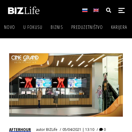
NOVO
U FOKUSU
BIZNIS
PREDUZETNIŠTVO
KARIJERA
AFTERHOUR
autor
BIZLife
05/04/2021 | 13:10
0