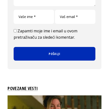
Zapamti moje ime i email u ovom
pretraživaču za sledeći komentar.
POVEZANE VESTI