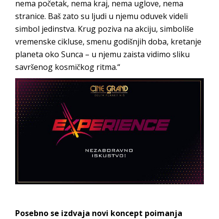
nema početak, nema kraj, nema uglove, nema
stranice. Baš zato su ljudi u njemu oduvek videli
simbol jedinstva. Krug poziva na akciju, simboliše
vremenske cikluse, smenu godišnjih doba, kretanje
planeta oko Sunca – u njemu zaista vidimo sliku
savršenog kosmičkog ritma.“
Posebno se izdvaja novi koncept poimanja