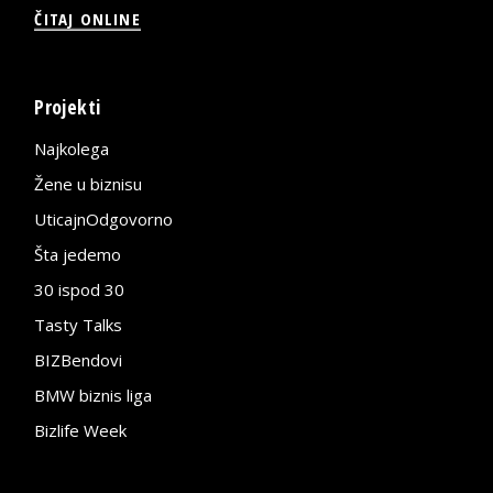
ČITAJ ONLINE
Projekti
Najkolega
Žene u biznisu
UticajnOdgovorno
Šta jedemo
30 ispod 30
Tasty Talks
BIZBendovi
BMW biznis liga
Bizlife Week