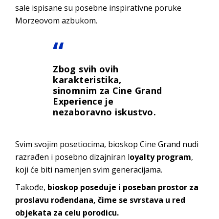
sale ispisane su posebne inspirativne poruke
Morzeovom azbukom.
Zbog svih ovih
karakteristika,
sinomnim za Cine Grand
Experience je
nezaboravno iskustvo.
Svim svojim posetiocima, bioskop Cine Grand nudi
razrađen i posebno dizajniran l
oyalty program
,
koji će biti namenjen svim generacijama.
Takođe,
bioskop poseduje i poseban prostor za
proslavu rođendana, čime se svrstava u red
objekata za celu porodicu.