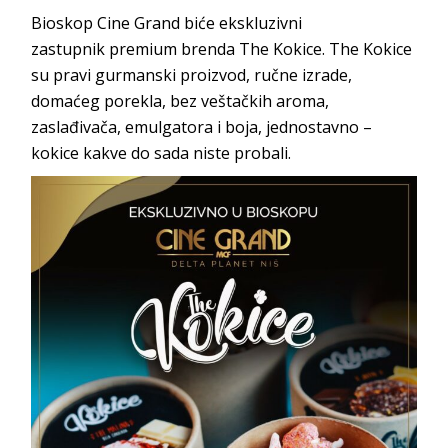
Bioskop Cine Grand biće ekskluzivni
zastupnik premium brenda The Kokice. The Kokice
su pravi gurmanski proizvod, ručne izrade,
domaćeg porekla, bez veštačkih aroma,
zaslađivača, emulgatora i boja, jednostavno –
kokice kakve do sada niste probali.