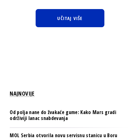
UČITAJ VIŠE
NAJNOVIJE
Od polja nane do žvakaće gume: Kako Mars gradi
održiviji lanac snabdevanja
MOL Serbia otvorila novu servisnu stanicu u Boru