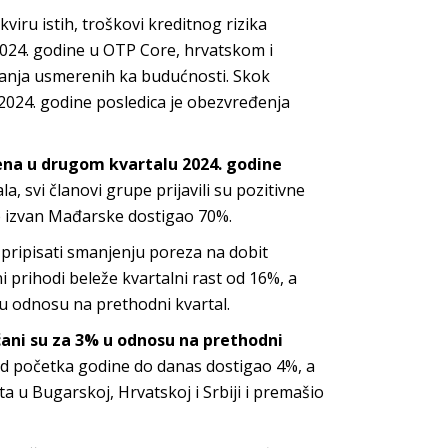
viru istih, troškovi kreditnog rizika
024. godine u OTP Core, hrvatskom i
anja usmerenih ka budućnosti. Skok
2024. godine posledica je obezvređenja
rena u drugom kvartalu 2024. godine
 svi članovi grupe prijavili su pozitivne
pe izvan Mađarske dostigao 70%.
pripisati smanjenju poreza na dobit
 prihodi beleže kvartalni rast od 16%, a
u odnosu na prethodni kvartal.
ćani su za 3% u odnosu na prethodni
 od početka godine do danas dostigao 4%, a
 u Bugarskoj, Hrvatskoj i Srbiji i premašio