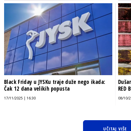
Black Friday u JYSKu traje duže nego ikada:
Dušan
Čak 12 dana velikih popusta
RED B
17/11/2025 | 16:30
08/10/2
UČITAJ VIŠE