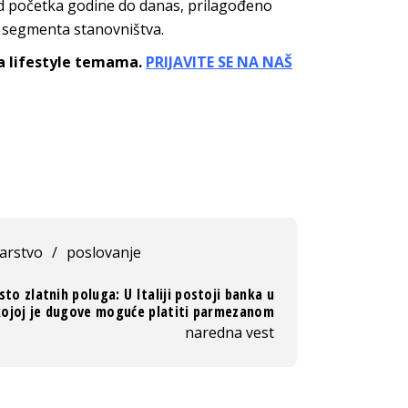
d početka godine do danas, prilagođeno
 segmenta stanovništva.
sa lifestyle temama.
PRIJAVITE SE NA NAŠ
arstvo
/
poslovanje
sto zlatnih poluga: U Italiji postoji banka u
kojoj je dugove moguće platiti parmezanom
naredna vest