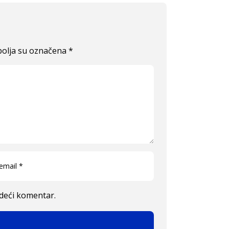
olja su označena
*
edeći komentar.