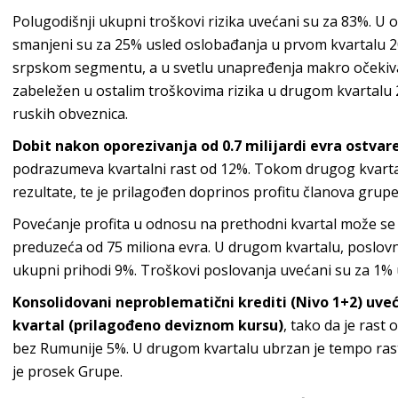
Polugodišnji ukupni troškovi rizika uvećani su za 83%. U ok
smanjeni su za 25% usled oslobađanja u prvom kvartalu 2
srpskom segmentu, a u svetlu unapređenja makro očekiv
zabeležen u ostalim troškovima rizika u drugom kvartalu 
ruskih obveznica.
Dobit nakon oporezivanja od 0.7 milijardi evra ostva
podrazumeva kvartalni rast od 12%. Tokom drugog kvartala,
rezultate, te je prilagođen doprinos profitu članova gru
Povećanje profita u odnosu na prethodni kvartal može se 
preduzeća od 75 miliona evra. U drugom kvartalu, poslovni
ukupni prihodi 9%. Troškovi poslovanja uvećani su za 1% 
Konsolidovani neproblematični krediti (Nivo 1+2) uve
kvartal (prilagođeno deviznom kursu)
, tako da je rast
bez Rumunije 5%. U drugom kvartalu ubrzan je tempo rasta
je prosek Grupe.