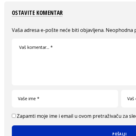
OSTAVITE KOMENTAR
Vaša adresa e-pošte neće biti objavljena.
Neophodna p
Zapamti moje ime i email u ovom pretraživaču za sl