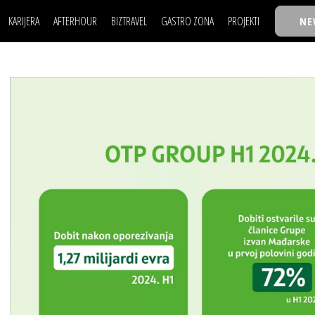
KARIJERA
AFTERHOUR
BIZTRAVEL
GASTRO ZONA
PROJEKTI
NE
POSAO
FILM I SCENA
NAJKOLEGA
LJUDI (HR)
KNJIGE
TASTY TALKS
POSAO
FILM I SCENA
NAJKOLEGA
JE
MOJ UGAO
AUTO SVET
30 ISPOD 30
LJUDI (HR)
KNJIGE
TASTY TALKS
USAVRŠAVANJE
STIL
BACK TO OFFICE/SCHOOL
JE
MOJ UGAO
AUTO SVET
30 ISPOD 30
KNOW-HOW
WELLBEING
BIZBENDOVI
USAVRŠAVANJE
STIL
BACK TO OFFICE/SCHOOL
BIZKOLEGIJUM
KNOW-HOW
WELLBEING
BIZBENDOVI
BMW BIZNIS LIGA
BIZKOLEGIJUM
BIZLIFE WEEK
BMW BIZNIS LIGA
IZJAVA GODINE
BIZLIFE WEEK
IZJAVA GODINE