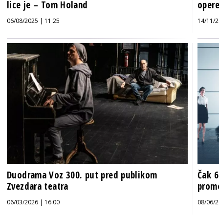
lice je – Tom Holand
opere
06/08/2025 | 11:25
14/11/2
Duodrama Voz 300. put pred publikom
Čak 6
Zvezdara teatra
prome
06/03/2026 | 16:00
08/06/2