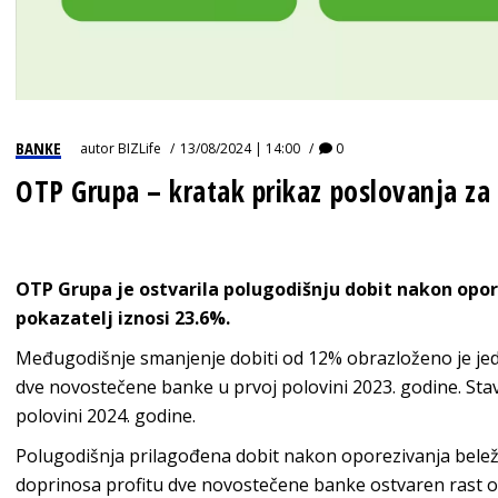
BANKE
autor
BIZLife
13/08/2024 | 14:00
0
OTP Grupa – kratak prikaz poslovanja za 
OTP Grupa je ostvarila polugodišnju dobit nakon opore
pokazatelj iznosi 23.6%.
Međugodišnje smanjenje dobiti od 12% obrazloženo je jed
dve novostečene banke u prvoj polovini 2023. godine. Sta
polovini 2024. godine.
Polugodišnja prilagođena dobit nakon oporezivanja beleži
doprinosa profitu dve novostečene banke ostvaren rast 