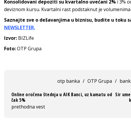
Konsolidovani depoziti su kvartalno uvećani 2%
i 3% o
deviznom kursu. Kvartalni rast podstaknut je volumenima
Saznajte sve o dešavanjima u biznisu, budite u toku 
NEWSLETTER.
Izvor:
BIZLife
Foto:
OTP Grupa
otp banka
/
OTP Grupa
/
bank
Online oročena štednja u AIK Banci, uz kamatu od
Sir ume
čak 5%
prethodna vest