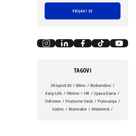
PRIJAVI SE
TAGOVI
30 Ispod 30
Bitno
Bizbendovi
Easy Life
Filmovi
HR
Izjava Dana
Odrzime
Poslovne Vesti
Putovanja
Važno
Wannabe
Webmind