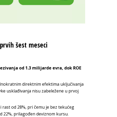
prvih šest meseci
zivanja od 1.3 milijarde evra, dok ROE
nokratnim direktnim efektima uključivanja
vke usklađivanja nisu zabeležene u prvoj
 rast od 28%, pri čemu je bez tekućeg
od 22%, prilagođen deviznom kursu.