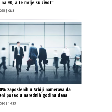
 na 90, a te mrlje su život“
025 | 08:31
0% zaposlenih u Srbiji namerava da
ni posao u narednih godinu dana
026 | 14:33