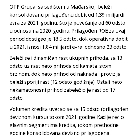
OTP Grupa, sa sedištem u Mađarskoj, beleži
konsolidovanu prilagođenu dobit od 1,39 milijardi
evra za 2021. godinu, što je povećanje od 60 odsto
u odnosu na 2020. godinu. Prilagođen ROE za ovaj
period dostigao je 18,5 odsto, dok operativna dobit
u 2021. iznosi 1,84 milijardi evra, odnosno 23 odsto.
Beleži se i dinamičan rast ukupnih prihoda, za 13
odsto uz rast neto prihoda od kamata istom
brzinom, dok neto prihod od naknada i provizija
beleži sporiji rast (12 odsto godišnje). Ostali neto
nekamatonosni prihod zabeležio je rast od 17
odsto.
Volumen kredita uvećao se za 15 odsto (prilagođen
deviznom kursu) tokom 2021. godine. Kad je reč o
glavnim segmentima kredita, tokom prethodne
godine konsolidovana devizno prilagođena