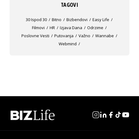
TAGOVI
30 Ispod 30
Bitno
Bizbendovi
Easy Life
Filmovi
HR
Izjava Dana
Odrzime
Poslovne Vesti
Putovanja
Važno
Wannabe
Webmind