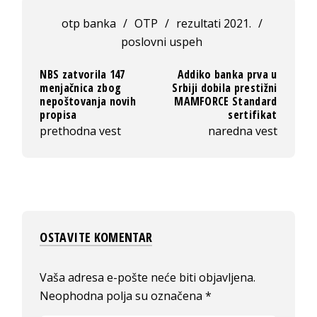
otp banka
/
OTP
/
rezultati 2021.
/
poslovni uspeh
NBS zatvorila 147
Addiko banka prva u
menjačnica zbog
Srbiji dobila prestižni
nepoštovanja novih
MAMFORCE Standard
propisa
sertifikat
prethodna vest
naredna vest
OSTAVITE KOMENTAR
Vaša adresa e-pošte neće biti objavljena.
Neophodna polja su označena
*