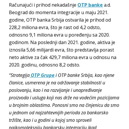
Računajući i prihod nekadašnje
OTP banke
a.d.
Beograd do momenta integracije u maju 2021.
godine, OTP banka Srbija ostvarila je prihod od
228,2 miliona evra, što je rast od 4,2 odsto,
odnosno 9,1 miliona evra u poređenju sa 2020.
godinom. Na poslednji dan 2021. godine, aktiva je
iznosila 5,66 milijardi evra, što predstavlja porast
neto aktive za čak 429,7 miliona evra u odnosu na
2020. godinu, odnosno 8,2 odsto.
“Strategija
OTP Grupe
i OTP banke Srbija, kao njene
članice, usmerena je na održavanje stabilnosti u
poslovanju, kao i na razvijanje i unapređivanje
proizvoda i usluga koji nas drže na vodećim pozicijama
u brojnim oblastima. Ponosni smo na činjenicu da smo
u jednom od najzahtevnijih perioda za bankarsko
tržište, kao i u godini u kojoj smo sproveli
najkompleksniju bankarsku integraciju ikad