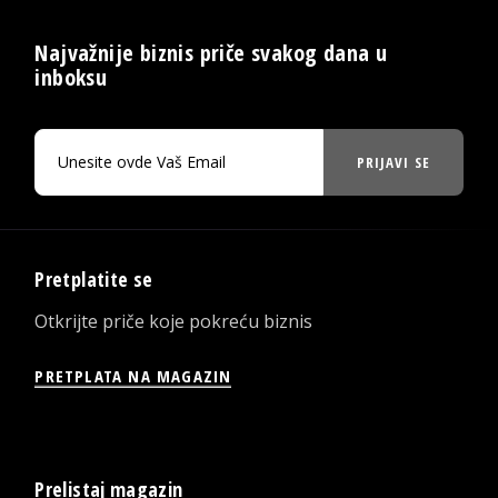
Najvažnije biznis priče svakog dana u
inboksu
PRIJAVI SE
Pretplatite se
Otkrijte priče koje pokreću biznis
PRETPLATA NA MAGAZIN
Prelistaj magazin