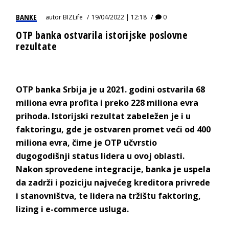
BANKE
autor
BIZLife
19/04/2022 | 12:18
0
OTP banka ostvarila istorijske poslovne
rezultate
OTP banka Srbija je u 2021. godini ostvarila 68
miliona evra profita i preko 228 miliona evra
prihoda. Istorijski rezultat zabeležen je i u
faktoringu, gde je ostvaren promet veći od 400
miliona evra, čime je OTP učvrstio
dugogodišnji status lidera u ovoj oblasti.
Nakon sprovedene integracije, banka je uspela
da zadrži i poziciju najvećeg kreditora privrede
i stanovništva, te lidera na tržištu faktoring,
lizing i e-commerce usluga.