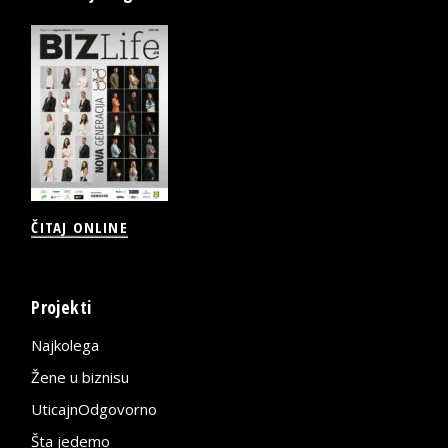
ČITAJ ONLINE
Projekti
Najkolega
Žene u biznisu
UticajnOdgovorno
Šta jedemo