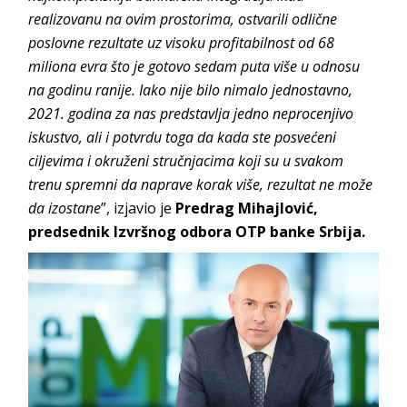
realizovanu na ovim prostorima, ostvarili odlične
poslovne rezultate uz visoku profitabilnost od 68
miliona evra što je gotovo sedam puta više u odnosu
na godinu ranije. Iako nije bilo nimalo jednostavno,
2021. godina za nas predstavlja jedno neprocenjivo
iskustvo, ali i potvrdu toga da kada ste posvećeni
ciljevima i okruženi stručnjacima koji su u svakom
trenu spremni da naprave korak više, rezultat ne može
da izostane
”, izjavio je
Predrag Mihajlović,
predsednik Izvršnog odbora OTP banke Srbija.