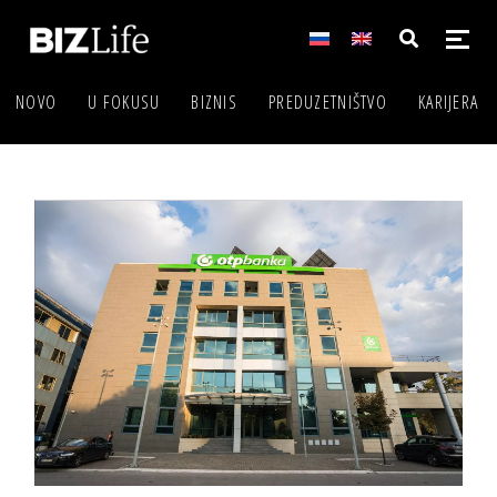
NOVO
U FOKUSU
BIZNIS
PREDUZETNIŠTVO
KARIJERA