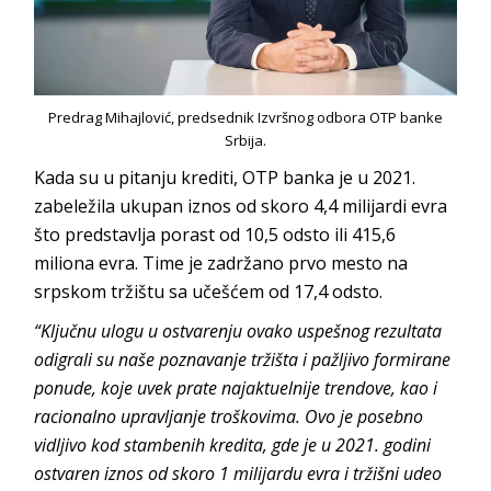
Predrag Mihajlović, predsednik Izvršnog odbora OTP banke
Srbija.
Kada su u pitanju krediti, OTP banka je u 2021.
zabeležila ukupan iznos od skoro 4,4 milijardi evra
što predstavlja porast od 10,5 odsto ili 415,6
miliona evra. Time je zadržano prvo mesto na
srpskom tržištu sa učešćem od 17,4 odsto.
“Ključnu ulogu u ostvarenju ovako uspešnog rezultata
odigrali su naše poznavanje tržišta i pažljivo formirane
ponude, koje uvek prate najaktuelnije trendove, kao i
racionalno upravljanje troškovima. Ovo je posebno
vidljivo kod stambenih kredita, gde je u 2021. godini
ostvaren iznos od skoro 1 milijardu evra i tržišni udeo