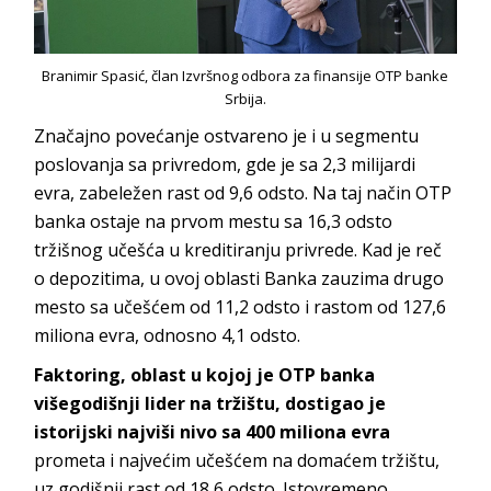
Branimir Spasić, član Izvršnog odbora za finansije OTP banke
Srbija.
Značajno povećanje ostvareno je i u segmentu
poslovanja sa privredom, gde je sa 2,3 milijardi
evra, zabeležen rast od 9,6 odsto. Na taj način OTP
banka ostaje na prvom mestu sa 16,3 odsto
tržišnog učešća u kreditiranju privrede. Kad je reč
o depozitima, u ovoj oblasti Banka zauzima drugo
mesto sa učešćem od 11,2 odsto i rastom od 127,6
miliona evra, odnosno 4,1 odsto.
Faktoring, oblast u kojoj je OTP banka
višegodišnji lider na tržištu, dostigao je
istorijski najviši nivo sa 400 miliona evra
prometa i najvećim učešćem na domaćem tržištu,
uz godišnji rast od 18,6 odsto. Istovremeno,