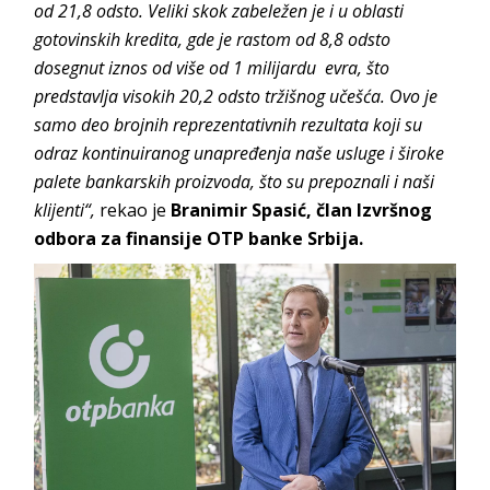
od 21,8 odsto. Veliki skok zabeležen je i u oblasti
gotovinskih kredita, gde je rastom od 8,8 odsto
dosegnut iznos od više od 1 milijardu evra, što
predstavlja visokih 20,2 odsto tržišnog učešća. Ovo je
samo deo brojnih reprezentativnih rezultata koji su
odraz kontinuiranog unapređenja naše usluge i široke
palete bankarskih proizvoda, što su prepoznali i naši
klijenti“,
rekao je
Branimir Spasić, član Izvršnog
odbora za finansije OTP banke Srbija.