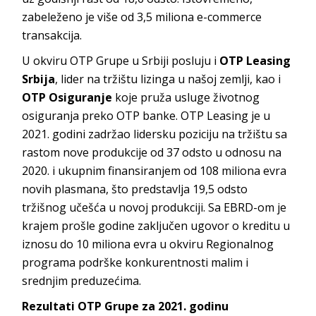
zabeleženo je više od 3,5 miliona e-commerce
transakcija.
U okviru OTP Grupe u Srbiji posluju i
OTP Leasing
Srbija
, lider na tržištu lizinga u našoj zemlji, kao i
OTP Osiguranje
koje pruža usluge životnog
osiguranja preko OTP banke. OTP Leasing je u
2021. godini zadržao lidersku poziciju na tržištu sa
rastom nove produkcije od 37 odsto u odnosu na
2020. i ukupnim finansiranjem od 108 miliona evra
novih plasmana, što predstavlja 19,5 odsto
tržišnog učešća u novoj produkciji. Sa EBRD-om je
krajem prošle godine zaključen ugovor o kreditu u
iznosu do 10 miliona evra u okviru Regionalnog
programa podrške konkurentnosti malim i
srednjim preduzećima.
Rezultati OTP Grupe za 2021. godinu