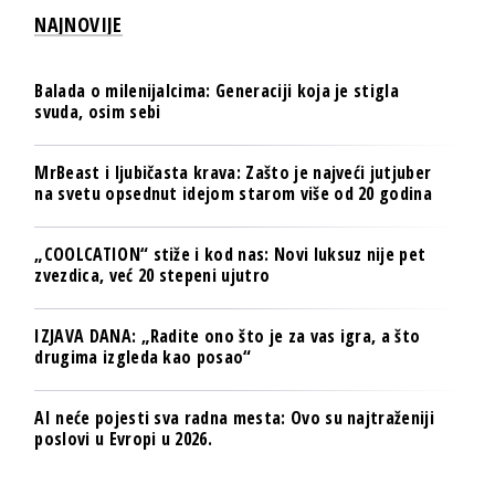
NAJNOVIJE
Balada o milenijalcima: Generaciji koja je stigla
svuda, osim sebi
MrBeast i ljubičasta krava: Zašto je najveći jutjuber
na svetu opsednut idejom starom više od 20 godina
„COOLCATION“ stiže i kod nas: Novi luksuz nije pet
zvezdica, već 20 stepeni ujutro
IZJAVA DANA: „Radite ono što je za vas igra, a što
drugima izgleda kao posao“
AI neće pojesti sva radna mesta: Ovo su najtraženiji
poslovi u Evropi u 2026.