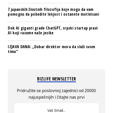
7 japanskih životnih filozofija koje mogu da vam
pomognu da pobedite lenjost i ostanete motivisani
Dok AI giganti grade ChatGPT, srpski startap pravi
AI koji razume naše jezike
IZJAVA DANA: „Dobar direktor mora da služi svom
timu“
BIZLIFE NEWSLETTER
Pridružite se poslovnoj zajednici od 20000
najuspešnijih i čitajte nas prvi