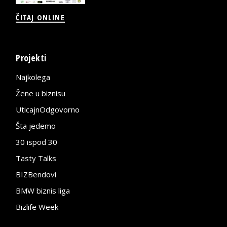
ČITAJ ONLINE
Projekti
Najkolega
Žene u biznisu
UticajnOdgovorno
Šta jedemo
30 ispod 30
Tasty Talks
BIZBendovi
BMW biznis liga
Bizlife Week