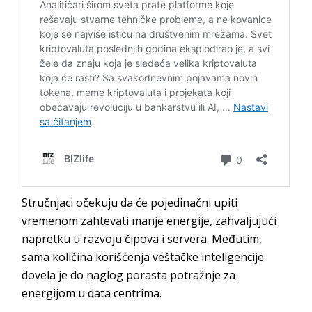
Stručnjaci očekuju da će pojedinačni upiti
vremenom zahtevati manje energije, zahvaljujući
napretku u razvoju čipova i servera. Međutim,
sama količina korišćenja veštačke inteligencije
dovela je do naglog porasta potražnje za
energijom u data centrima.