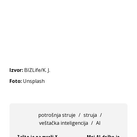
Izvor:
BIZLife/K. J.
Foto:
Unsplash
potrošnja struje
/
struja
/
veštačka inteligencija
/
AI