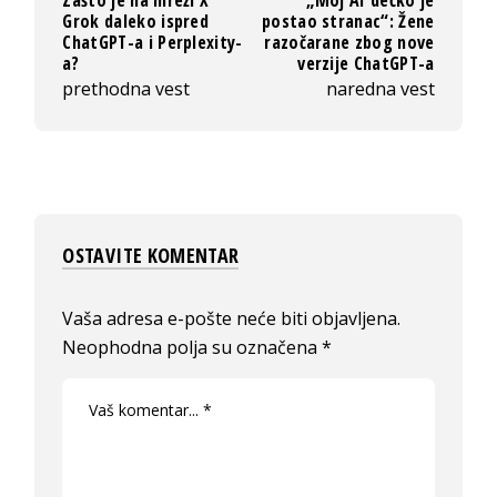
Zašto je na mreži X
„Moj AI dečko je
Grok daleko ispred
postao stranac“: Žene
ChatGPT-a i Perplexity-
razočarane zbog nove
a?
verzije ChatGPT-a
prethodna vest
naredna vest
OSTAVITE KOMENTAR
Vaša adresa e-pošte neće biti objavljena.
Neophodna polja su označena
*