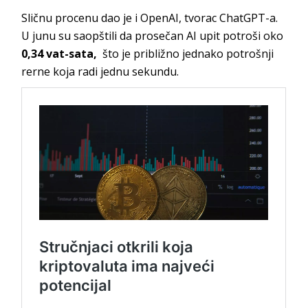
Sličnu procenu dao je i OpenAI, tvorac ChatGPT-a.
U junu su saopštili da prosečan AI upit potroši oko
0,34 vat-sata,
što je približno jednako potrošnji
rerne koja radi jednu sekundu.