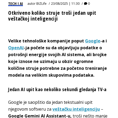
TECH I AI
autor
BIZLife
23/08/2025 | 11:30
0
Otkriveno koliko struje troši jedan upit
veštačkoj inteligenciji
Velike tehnološke kompanije poput
Google
-a i
OpenAI
-ja počele su da objavljuju podatke o
potrošnji energije svojih AI sistema, ali brojke
koje iznose ne uzimaju u obzir ogromne
količine struje potrebne za početno treniranje
modela na velikim skupovima podataka.
Jedan AI upit kao nekoliko sekundi gledanja TV-a
Google je saopštio da jedan tekstualni upit
njegovom softveru za
veštačku inteligenciju
–
Google Gemini AI Assistant-u,
troši nešto manje