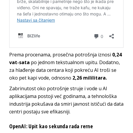
Prema procenama, prosečna potrošnja iznosi
0,24
vat-sata
po jednom tekstualnom upitu. Dodatno,
za hlađenje data centara koji pokreću AI troši se
oko pet kapi vode, odnosno
2,26 mililitara.
Zabrinutost oko potrošnje struje i vode u AI
aplikacijama postoji već godinama, a tehnološka
industrija pokušava da smiri javnost ističući da data
centri postaju sve efikasniji.
OpenAI: Upit kao sekunda rada rerne