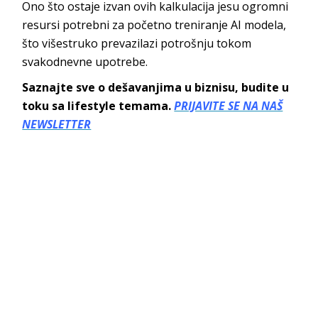
Ono što ostaje izvan ovih kalkulacija jesu ogromni
resursi potrebni za početno treniranje AI modela,
što višestruko prevazilazi potrošnju tokom
svakodnevne upotrebe.
Saznajte sve o dešavanjima u biznisu, budite u
toku sa lifestyle temama.
PRIJAVITE SE NA NAŠ
NEWSLETTER