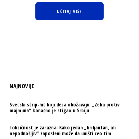
UČITAJ VIŠE
NAJNOVIJE
Svetski strip-hit koji deca obožavaju: „Zeka protiv
majmuna“ konačno je stigao u Srbiju
Toksičnost je zarazna: Kako jedan „briljantan, ali
nepodnošljiv“ zaposleni može da uništi ceo tim