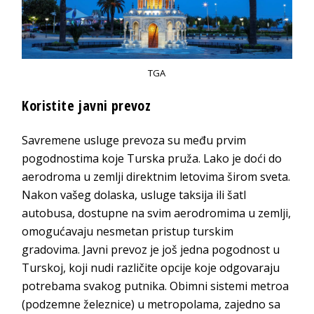
TGA
Koristite javni prevoz
Savremene usluge prevoza su među prvim
pogodnostima koje Turska pruža. Lako je doći do
aerodroma u zemlji direktnim letovima širom sveta.
Nakon vašeg dolaska, usluge taksija ili šatl
autobusa, dostupne na svim aerodromima u zemlji,
omogućavaju nesmetan pristup turskim
gradovima. Javni prevoz je još jedna pogodnost u
Turskoj, koji nudi različite opcije koje odgovaraju
potrebama svakog putnika. Obimni sistemi metroa
(podzemne železnice) u metropolama, zajedno sa