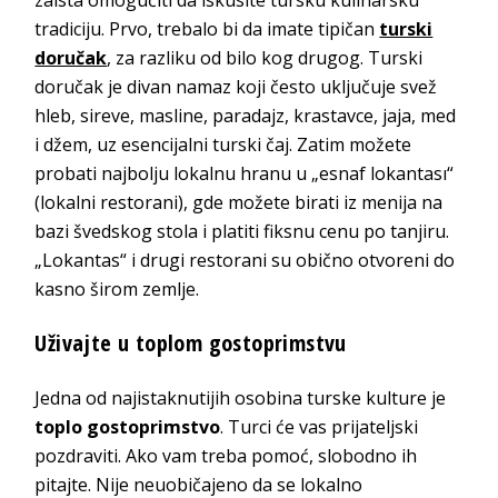
tradiciju. Prvo, trebalo bi da imate tipičan
turski
doručak
, za razliku od bilo kog drugog. Turski
doručak je divan namaz koji često uključuje svež
hleb, sireve, masline, paradajz, krastavce, jaja, med
i džem, uz esencijalni turski čaj. Zatim možete
probati najbolju lokalnu hranu u „esnaf lokantası“
(lokalni restorani), gde možete birati iz menija na
bazi švedskog stola i platiti fiksnu cenu po tanjiru.
„Lokantas“ i drugi restorani su obično otvoreni do
kasno širom zemlje.
Uživajte u toplom gostoprimstvu
Jedna od najistaknutijih osobina turske kulture je
toplo gostoprimstvo
. Turci će vas prijateljski
pozdraviti. Ako vam treba pomoć, slobodno ih
pitajte. Nije neuobičajeno da se lokalno