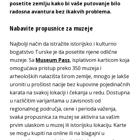
posetite zemlju kako bi vaše putovanje bilo
radosna avantura bez ikakvih problema.
Nabavite propusnice za muzeje
Najbolji način da istražite istorijsko i kulturno
bogatstvo Turske je da posetite njene odlične
muzeje. Sa
Museum Pass
, isplativom karticom koja
omogućava pristup preko 350 muzeja i
arheoloških nalazišta širom zemlje, mnogo je lakše
uroniti u prošlost nacije bez kupovine pojedinačnih
karata na svakoj lokaciji i čekanja u redu. Dostupna
u različitim varijantama u zavisnosti od
regionalnog područja, cene i perioda važenja,
svaka propusnica za muzej se aktivira sa vašim
prvim ulaskom u muzej ili istorijsku lokaciju. Karte
se mogu kupiti na online ili na blagajni u