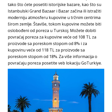
tako što ćete posetiti istorijske bazare, kao što su
Istanbulski Grand Bazaar i Bazar začina ili istražiti
moderniju atmosferu kupovine u tržnim centrima
širom zemlje. Štaviše, tokom kupovine možete biti
oslobođeni od poreza u Turskoj. Možete dobiti
povraćaj poreza za kupovine veće od 108 TL za
proizvode sa poreskom stopom od 8% i za
kupovinu veće od 118 TL za proizvode sa
poreskom stopom od 18%. Za više informacija o
povraćaju poreza posetite veb lokaciju GoTurkiye.