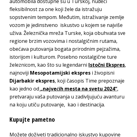
automobila dostupne su u Turskoj, nudeći
fleksibilnost za one koji žele da istražuju
sopstvenim tempom. Međutim, istraživanje zemlje
vozom je jedinstveno iskustvo u kojem se najviše
uživa. Železnička mreža Turske, koja obuhvata sve
regione brzim vozovima i nostalgičnim rutama,
obećava putovanja bogata prirodnim pejzažima,
istorijom i kulturom. Posebno nostalgične ture
železnicom, kao što su legendarni
Istočni Ekspres
,
najnoviji
Mesopotamijski ekspres
i živopisni
Dijarbakir ekspres
, koji časopis Time prepoznaje
kao jedno od
„najvećih mesta na svetu 2024“
,
pretvaraju vaša putovanja u zadivljujuću avanturu
na koju utiču putovanje, kao i destinacija.
Kupujte pametno
Možete doživeti tradicionalno iskustvo kupovine