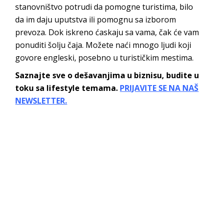
stanovništvo potrudi da pomogne turistima, bilo
da im daju uputstva ili pomognu sa izborom
prevoza. Dok iskreno ćaskaju sa vama, čak će vam
ponuditi šolju čaja. Možete naći mnogo ljudi koji
govore engleski, posebno u turističkim mestima.
Saznajte sve o dešavanjima u biznisu, budite u
toku sa lifestyle temama.
PRIJAVITE SE NA NAŠ
NEWSLETTER.