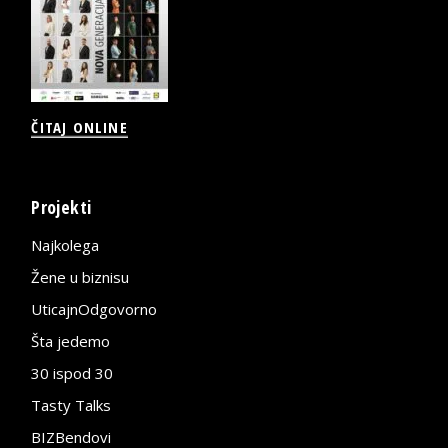
ČITAJ ONLINE
Projekti
Najkolega
Žene u biznisu
UticajnOdgovorno
Šta jedemo
30 ispod 30
Tasty Talks
BIZBendovi