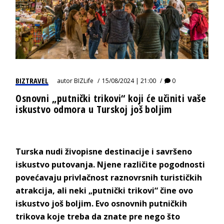
BIZTRAVEL
autor
BIZLife
15/08/2024 | 21:00
0
Osnovni „putnički trikovi“ koji će učiniti vaše
iskustvo odmora u Turskoj još boljim
Turska nudi živopisne destinacije i savršeno
iskustvo putovanja. Njene različite pogodnosti
povećavaju privlačnost raznovrsnih turističkih
atrakcija, ali neki „putnički trikovi“ čine ovo
iskustvo još boljim. Evo osnovnih putničkih
trikova koje treba da znate pre nego što