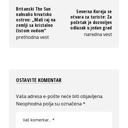
Britanski The Sun
Severna Koreja se
nahvalio hrvatsko
otvara za turiste: Za
ostrvo: „Mali raj na
početak je dozvoljen
zemlji sa kristalno
odlazak u jedan grad
čistom vodom“
naredna vest
prethodna vest
OSTAVITE KOMENTAR
Vaša adresa e-pošte neće biti objavljena.
Neophodna polja su označena
*