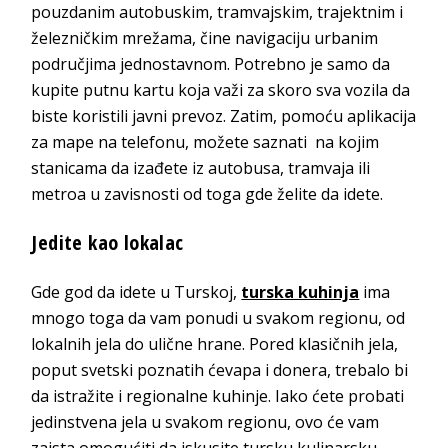
pouzdanim autobuskim, tramvajskim, trajektnim i
železničkim mrežama, čine navigaciju urbanim
područjima jednostavnom. Potrebno je samo da
kupite putnu kartu koja važi za skoro sva vozila da
biste koristili javni prevoz. Zatim, pomoću aplikacija
za mape na telefonu, možete saznati na kojim
stanicama da izađete iz autobusa, tramvaja ili
metroa u zavisnosti od toga gde želite da idete.
Jedite kao lokalac
Gde god da idete u Turskoj,
turska kuhinja
ima
mnogo toga da vam ponudi u svakom regionu, od
lokalnih jela do ulične hrane. Pored klasičnih jela,
poput svetski poznatih ćevapa i donera, trebalo bi
da istražite i regionalne kuhinje. Iako ćete probati
jedinstvena jela u svakom regionu, ovo će vam
zaista omogućiti da iskusite tursku kulinarsku