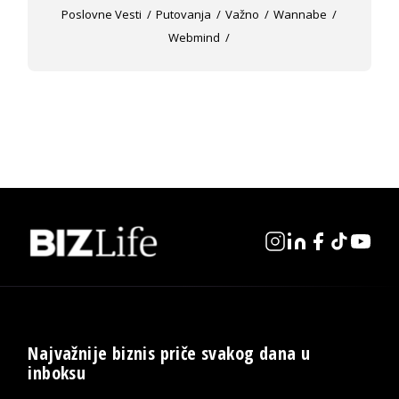
Poslovne Vesti
Putovanja
Važno
Wannabe
Webmind
Najvažnije biznis priče svakog dana u
inboksu