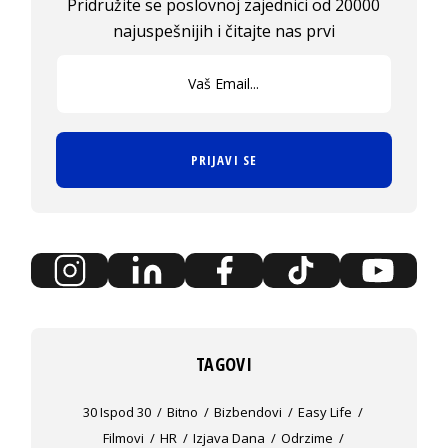
Pridružite se poslovnoj zajednici od 20000
najuspešnijih i čitajte nas prvi
PRIJAVI SE
TAGOVI
30 Ispod 30
Bitno
Bizbendovi
Easy Life
Filmovi
HR
Izjava Dana
Odrzime