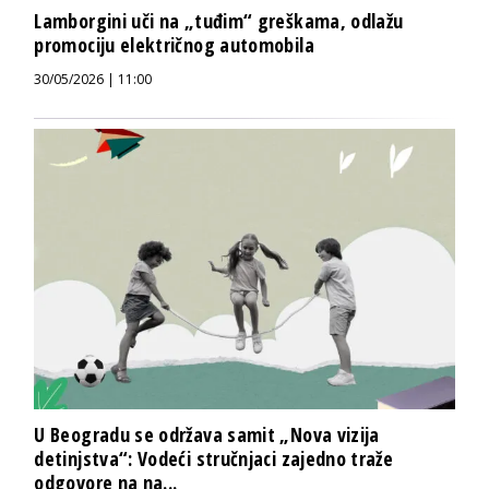
Lamborgini uči na „tuđim“ greškama, odlažu
promociju električnog automobila
30/05/2026 | 11:00
U Beogradu se održava samit „Nova vizija
detinjstva“: Vodeći stručnjaci zajedno traže
odgovore na na...