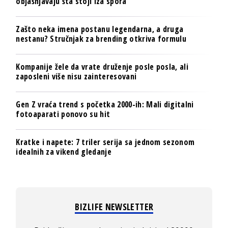
objašnjavaju šta stoji iza spora
Zašto neka imena postanu legendarna, a druga
nestanu? Stručnjak za brending otkriva formulu
Kompanije žele da vrate druženje posle posla, ali
zaposleni više nisu zainteresovani
Gen Z vraća trend s početka 2000-ih: Mali digitalni
fotoaparati ponovo su hit
Kratke i napete: 7 triler serija sa jednom sezonom
idealnih za vikend gledanje
BIZLIFE NEWSLETTER