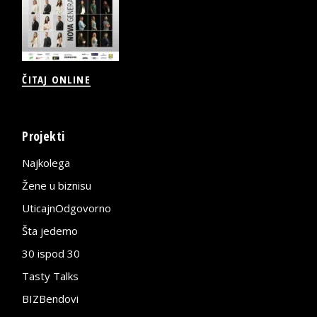
ČITAJ ONLINE
Projekti
Najkolega
Žene u biznisu
UticajnOdgovorno
Šta jedemo
30 ispod 30
Tasty Talks
BIZBendovi