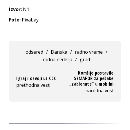
Izvor:
N1
Foto:
Pixabay
odsered
/
Danska
/
radno vreme
/
radna nedelja
/
grad
Komšije postavile
Igraj i osvoji uz CCC
SEMAFOR za pešake
„zablenute“ u mobilni
prethodna vest
naredna vest