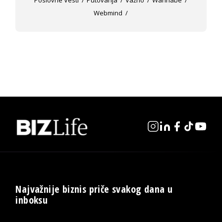
Poslovne Vesti
Putovanja
Važno
Wannabe
Webmind
Najvažnije biznis priče svakog dana u
inboksu