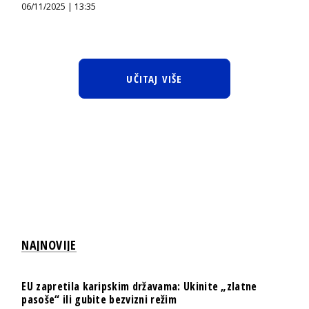
06/11/2025 | 13:35
UČITAJ VIŠE
NAJNOVIJE
EU zapretila karipskim državama: Ukinite „zlatne
pasoše“ ili gubite bezvizni režim