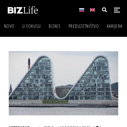
NOVO
U FOKUSU
BIZNIS
PREDUZETNIŠTVO
KARIJERA