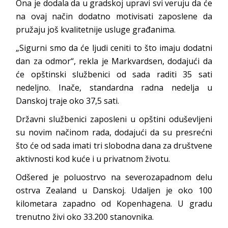
Ona je dodala da u gradskoj upravi svi veruju da će
na ovaj način dodatno motivisati zaposlene da
pružaju još kvalitetnije usluge građanima.
„Sigurni smo da će ljudi ceniti to što imaju dodatni
dan za odmor“, rekla je Markvardsen, dodajući da
će opštinski službenici od sada raditi 35 sati
nedeljno. Inače, standardna radna nedelja u
Danskoj traje oko 37,5 sati.
Državni službenici zaposleni u opštini oduševljeni
su novim načinom rada, dodajući da su presrećni
što će od sada imati tri slobodna dana za društvene
aktivnosti kod kuće i u privatnom životu.
Odšered je poluostrvo na severozapadnom delu
ostrva Zealand u Danskoj. Udaljen je oko 100
kilometara zapadno od Kopenhagena. U gradu
trenutno živi oko 33.200 stanovnika.