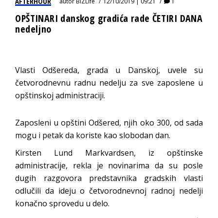
AFTERHOUR
autor
BIZLife
12/10/2019 | 09:21
1
OPŠTINARI danskog gradića rade ČETIRI DANA
nedeljno
Vlasti Odšereda, grada u Danskoj, uvele su
četvorodnevnu radnu nedelju za sve zaposlene u
opštinskoj administraciji.
Zaposleni u opštini Odšered, njih oko 300, od sada
mogu i petak da koriste kao slobodan dan.
Kirsten Lund Markvardsen, iz opštinske
administracije, rekla je novinarima da su posle
dugih razgovora predstavnika gradskih vlasti
odlučili da ideju o četvorodnevnoj radnoj nedelji
konačno sprovedu u delo.