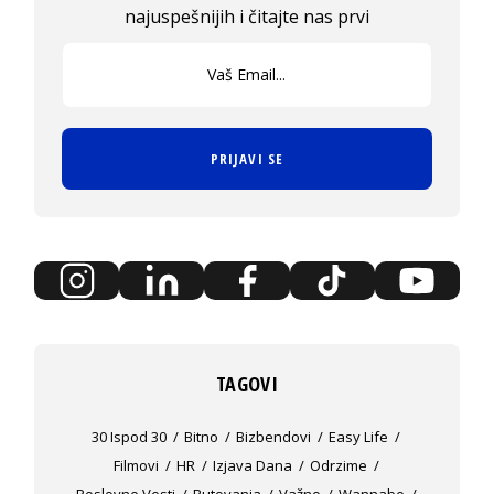
najuspešnijih i čitajte nas prvi
PRIJAVI SE
TAGOVI
30 Ispod 30
Bitno
Bizbendovi
Easy Life
Filmovi
HR
Izjava Dana
Odrzime