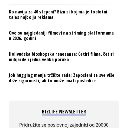
Ko navija za 40 stepeni? Biznisi kojima je toplotni
talas najbolja reklama
Ovo su najgledaniji filmovi na striming platformama
u 2026. godini
Holivudska bioskopska renesansa: Četiri filma, četiri
milijarde i jedna velika poruka
Job hugging menja tržište rada: Zaposleni se sve više
drže sigurnosti, ali to može imati posledice
BIZLIFE NEWSLETTER
Pridružite se poslovnoj zajednici od 20000