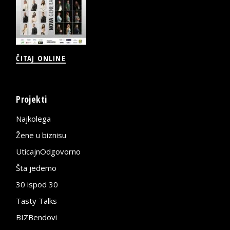
ČITAJ ONLINE
Projekti
Najkolega
Žene u biznisu
UticajnOdgovorno
Šta jedemo
30 ispod 30
Tasty Talks
BIZBendovi