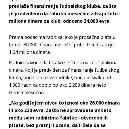
predlaže finansiranje fudbalskog kluba, za šta
je predviđeno da fabrika mesečno izdvaja četiri
miliona dinara za klub, odnosno 34.000 evra.
Prema podacima radnika, ako je prosečna plata u
fabrici 80.000 dinara, mesečni prihod sindikata je
1,04 miliona dinara.
Radnici navode da bi, ako se iznos od četiri miliona
dinara, koji je predviđen za finansiranje fudbalskog
kluba, podelio na sve radnike, onda bi svako od
1.300 radnika dobio po oko 2.200 dinara neto
iznosa mesečno.
„Na godišnjem nivou to iznosi oko 26.000 dinara
ili oko 220 evra. Zašto ne sprovedete anketu
među svim radnicima fabrike i otvoreno ih
pitate, bez pretnji i ucena, da li žele da se