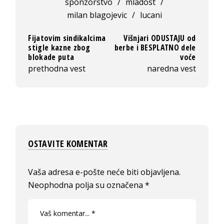
sponzorstvo
/
mladost
/
milan blagojevic
/
lucani
Fijatovim sindikalcima
Višnjari ODUSTAJU od
stigle kazne zbog
berbe i BESPLATNO dele
blokade puta
voće
prethodna vest
naredna vest
OSTAVITE KOMENTAR
Vaša adresa e-pošte neće biti objavljena.
Neophodna polja su označena
*