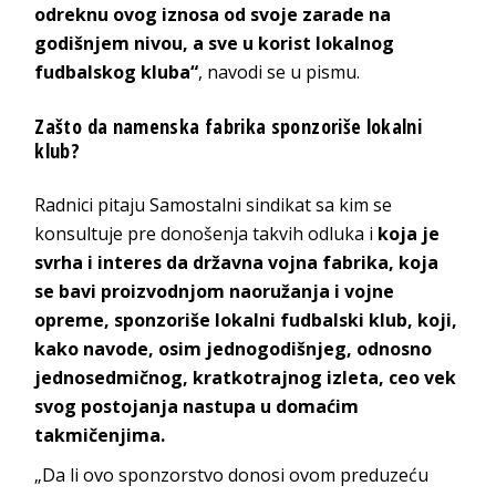
odreknu ovog iznosa od svoje zarade na
godišnjem nivou, a sve u korist lokalnog
fudbalskog kluba“
, navodi se u pismu.
Zašto da namenska fabrika sponzoriše lokalni
klub?
Radnici pitaju Samostalni sindikat sa kim se
konsultuje pre donošenja takvih odluka i
koja je
svrha i interes da državna vojna fabrika, koja
se bavi proizvodnjom naoružanja i vojne
opreme, sponzoriše lokalni fudbalski klub, koji,
kako navode, osim jednogodišnjeg, odnosno
jednosedmičnog, kratkotrajnog izleta, ceo vek
svog postojanja nastupa u domaćim
takmičenjima.
„Da li ovo sponzorstvo donosi ovom preduzeću