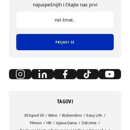
najuspešnijih i čitajte nas prvi
PRIJAVI SE
TAGOVI
30 Ispod 30
Bitno
Bizbendovi
Easy Life
Filmovi
HR
Izjava Dana
Odrzime