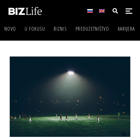
NOVO
U FOKUSU
BIZNIS
PREDUZETNIŠTVO
KARIJERA