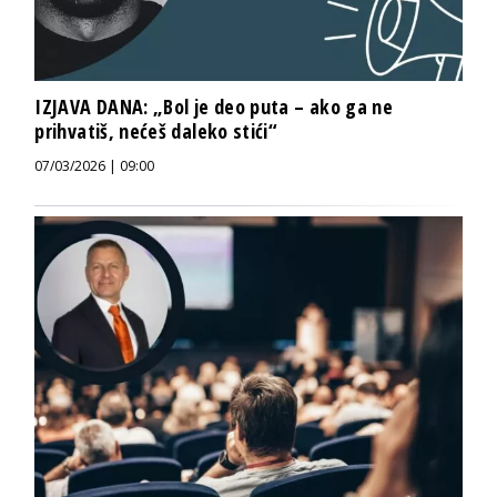
IZJAVA DANA: „Bol je deo puta – ako ga ne
prihvatiš, nećeš daleko stići“
07/03/2026 | 09:00