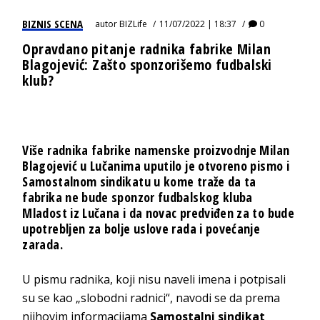
BIZNIS SCENA
autor
BIZLife
11/07/2022 | 18:37
0
Opravdano pitanje radnika fabrike Milan
Blagojević: Zašto sponzorišemo fudbalski
klub?
Više radnika fabrike namenske proizvodnje Milan
Blagojević u Lučanima uputilo je otvoreno pismo i
Samostalnom sindikatu u kome traže da ta
fabrika ne bude sponzor fudbalskog kluba
Mladost iz Lučana i da novac predviđen za to bude
upotrebljen za bolje uslove rada i povećanje
zarada.
U pismu radnika, koji nisu naveli imena i potpisali
su se kao „slobodni radnici“, navodi se da prema
njihovim informacijama
Samostalni sindikat