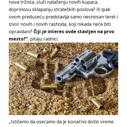
nova tržista, služi nalaženju novih kupaca,
doprinosu sklapanju strateških poslova? Ili ipak
ovom preduzeću predstavlja samo nesnosan teret i
izvor novih i novih rashoda, koji nikada neće biti
opravdani?
Čiji je interes ovde stavljen na prvo
mesto?“
, pitaju radnici.
„Ističemo da osećamo da je konačno došlo vreme