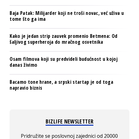
Baja Patak: Milijarder koji ne troši novac, već uživa u
tome što ga ima
Kako je jedan strip zauvek promenio Betmena: Od
šaljivog superheroja do mračnog osvetnika
Osam filmova koji su predvideli budućnost u kojoj
danas živimo
Bacamo tone hrane, a srpski startap je od toga
napravio biznis
BIZLIFE NEWSLETTER
Pridružite se poslovnoj zajednici od 20000