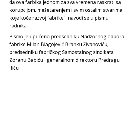
da ova farbika jednom za sva vremena raskrsti sa
korupcijom, mešetarenjem i svim ostalim stvarima
koje koče razvoj fabrike“, navodi se u pismu
radnika.
Pismo je upućeno predsedniku Nadzornog odbora
fabrike Milan Blagojević Branku Živanoviću,
predsedniku fabričkog Samostalnog sindikata
Zoranu Babiću i generalnom direktoru Predragu
Iliću.