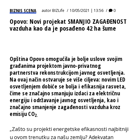
BIZNIS SCENA
autor
BIZLife
10/05/2021 | 13:56
0
Opovo: Novi projekat SMANJIO ZAGAĐENOST
vazduha kao da je posađeno 42 ha šume
Opština Opovo omogućila je bolje uslove svojim
građanima projektom javno-privatnog
partnerstva rekonstrukcijom javnog osvetljenja.
Na ovaj način ostvaruje se više ciljeva: novim LED
osvetljenjem dobiće se bolja i efikasnija rasveta,
čime se značajno smanjuju izdaci za električnu
energiju i održavanje javnog osvetljenja, kao i
značajno smanjenje zagađenosti vazduha kroz
emisiju
CO
2.
„Zašto su projekti energetske efikasnosti najbitniji
u ovom trenutku za našu zemlju? Adekvatan