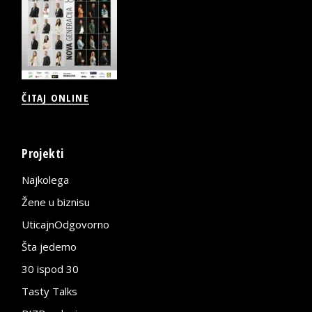
ČITAJ ONLINE
Projekti
Najkolega
Žene u biznisu
UticajnOdgovorno
Šta jedemo
30 ispod 30
Tasty Talks