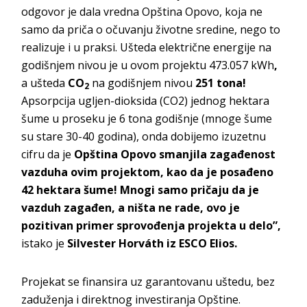
odgovor je dala vredna Opština Opovo, koja ne
samo da priča o očuvanju životne sredine, nego to
realizuje i u praksi. Ušteda električne energije na
godišnjem nivou je u ovom projektu 473.057 kWh
,
a ušteda
CO
na godišnjem nivou
251 tona!
2
Apsorpcija ugljen-dioksida (CO2) jednog hektara
šume u proseku je 6 tona godišnje (mnoge šume
su stare 30-40 godina), onda dobijemo izuzetnu
cifru da je
Opština Opovo smanjila zagađenost
vazduha ovim projektom, kao da je posađeno
42 hektara šume! Mnogi samo pričaju da je
vazduh zagađen, a ništa ne rade, ovo je
pozitivan primer sprovođenja projekta u delo”,
istako je
Silvester Horváth iz ESCO Elios.
Projekat se finansira uz garantovanu uštedu, bez
zaduženja i direktnog investiranja Opštine.