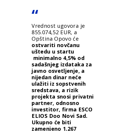
Vrednost ugovora je
855.074,52 EUR, a
Opština Opovo će
ostvariti novčanu
uštedu u startu
minimalno 4,5% od
sadašnjeg izdataka za
javno osvetljenje, a
nijedan dinar neće
ulažiti iz sopstvenih
sredstava, a rizik
projekta snosi privatni
partner, odnosno
investitor, firma ESCO
ELIOS Doo Novi Sad.
Ukupno će biti
zamenjeno 1.267