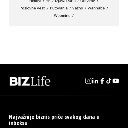
Filmovi
HR
Izjava Dana
Odrzime
Poslovne Vesti
Putovanja
Važno
Wannabe
Webmind
Najvažnije biznis priče svakog dana u
inboksu