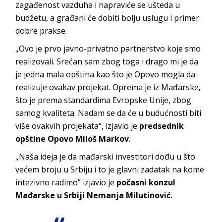
zagađenost vazduha i napraviće se ušteda u
budžetu, a građani će dobiti bolju uslugu i primer
dobre prakse.
„Ovo je prvo javno-privatno partnerstvo koje smo
realizovali. Srećan sam zbog toga i drago mi je da
je jedna mala opština kao što je Opovo mogla da
realizuje ovakav projekat. Oprema je iz Mađarske,
što je prema standardima Evropske Unije, zbog
samog kvaliteta. Nadam se da će u budućnosti biti
više ovakvih projekata“, izjavio je
predsednik
opštine Opovo Miloš Markov
.
„Naša ideja je da mađarski investitori dođu u što
većem broju u Srbiju i to je glavni zadatak na kome
intezivno radimo” izjavio je
počasni konzul
Mađarske u Srbiji Nemanja Milutinović.