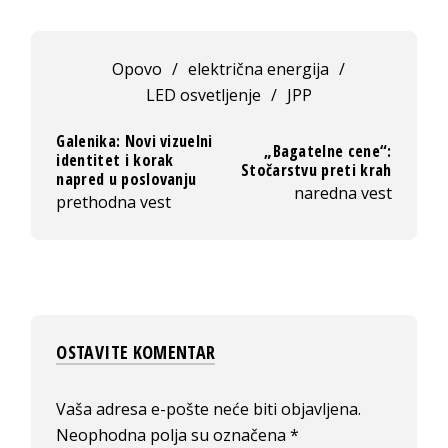
Opovo
/
električna energija
/
LED osvetljenje
/
JPP
Galenika: Novi vizuelni
„Bagatelne cene“:
identitet i korak
Stočarstvu preti krah
napred u poslovanju
naredna vest
prethodna vest
OSTAVITE KOMENTAR
Vaša adresa e-pošte neće biti objavljena.
Neophodna polja su označena
*