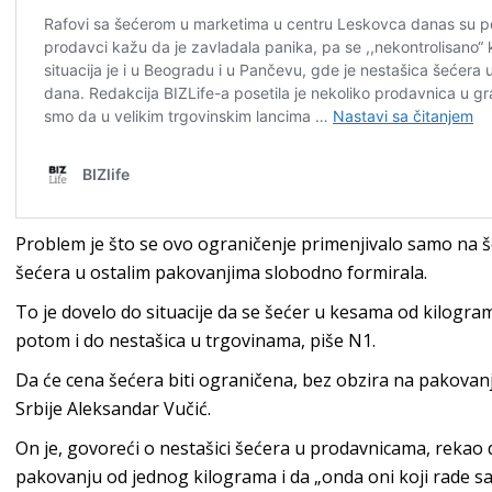
Problem je što se ovo ograničenje primenjivalo samo na š
šećera u ostalim pakovanjima slobodno formirala.
To je dovelo do situacije da se šećer u kesama od kilogram na
potom i do nestašica u trgovinama, piše N1.
Da će cena šećera biti ograničena, bez obzira na pakovanj
Srbije Aleksandar Vučić.
On je, govoreći o nestašici šećera u prodavnicama, rekao d
pakovanju od jednog kilograma i da „onda oni koji rade sa 