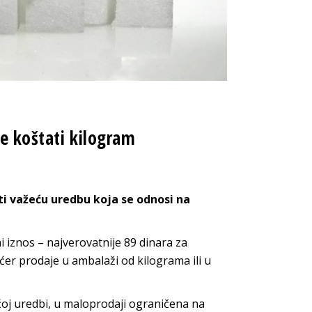
e koštati kilogram
ti važeću uredbu koja se odnosi na
 iznos – najverovatnije 89 dinara za
ećer prodaje u ambalaži od kilograma ili u
oj uredbi, u maloprodaji ograničena na