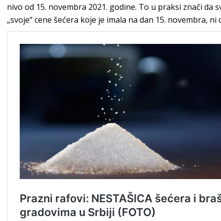
nivo od 15. novembra 2021. godine. To u praksi znači da s
„svoje“ cene šećera koje je imala na dan 15. novembra, ni 