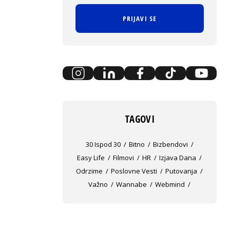
PRIJAVI SE
TAGOVI
30 Ispod 30
Bitno
Bizbendovi
Easy Life
Filmovi
HR
Izjava Dana
Odrzime
Poslovne Vesti
Putovanja
Važno
Wannabe
Webmind