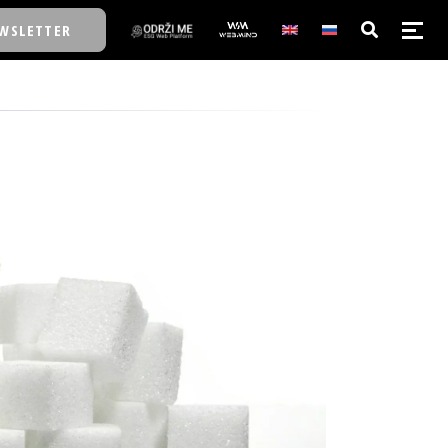
WSLETTER
E/SCHOOL
E/SCHOOL
A
A