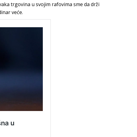
vaka trgovina u svojim rafovima sme da drži
dinar veće.