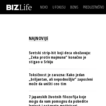
NOVO
U FOKUSU
BIZNIS
PREDUZETNIŠTVO
IZJAVA DANA
BIZNIS SCENA
VIDEO
REAL ESTATE
IZJAVA DANA
BIZNIS SCENA
BREND I KOMUNIKACI
VIDEO
REAL ESTATE
ESG & ENERGY
NAJNOVIJE
BREND I KOMUNIKACI
BANKE
ESG & ENERGY
OSIGURANJE
Svetski strip-hit koji deca obožavaju:
BANKE
„Zeka protiv majmuna“ konačno je
TECH I AI
stigao u Srbiju
OSIGURANJE
BIZNIS & SPORT
TECH I AI
Toksičnost je zarazna: Kako jedan
PULS REGIONA
„briljantan, ali nepodnošljiv“ zaposleni
BIZNIS & SPORT
može da uništi ceo tim
NOVO NA RAFU
PULS REGIONA
7 japanskih životnih filozofija koje
NOVO NA RAFU
mogu da vam pomognu da pobedite
lenjost i ostanete motivisani