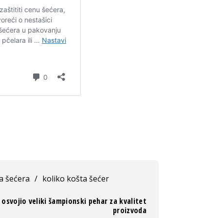
a šećera
/
koliko košta šećer
 osvojio veliki šampionski pehar za kvalitet
proizvoda