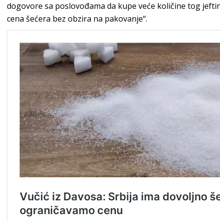
dogovore sa poslovođama da kupe veće količine tog jeftini
cena šećera bez obzira na pakovanje“.