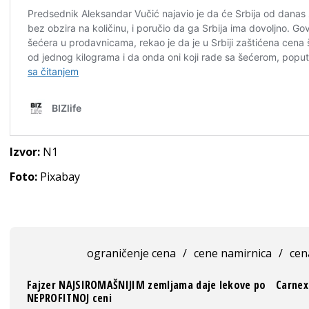
Izvor:
N1
Foto:
Pixabay
ograničenje cena
/
cene namirnica
/
cen
Fajzer NAJSIROMAŠNIJIM zemljama daje lekove po
Carnex
NEPROFITNOJ ceni