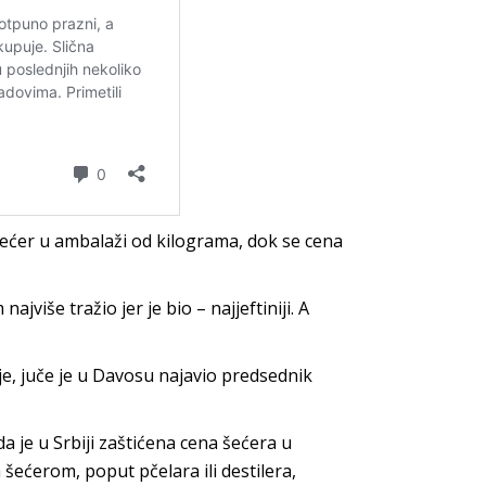
ećer u ambalaži od kilograma, dok se cena
jviše tražio jer je bio – najjeftiniji. A
e, juče je u Davosu najavio predsednik
a je u Srbiji zaštićena cena šećera u
šećerom, poput pčelara ili destilera,