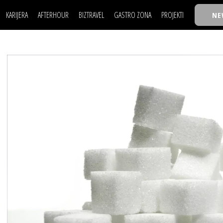
KARIJERA
AFTERHOUR
BIZTRAVEL
GASTRO ZONA
PROJEKTI
NE
POSAO
FILM I SCENA
NAJKOLEGA
LJUDI (HR)
KNJIGE
TASTY TALKS
POSAO
FILM I SCENA
NAJKOLEGA
JE
MOJ UGAO
AUTO SVET
30 ISPOD 30
LJUDI (HR)
KNJIGE
TASTY TALKS
USAVRŠAVANJE
STIL
BACK TO OFFIC
JE
MOJ UGAO
AUTO SVET
30 ISPOD 30
KNOW-HOW
WELLBEING
BIZBENDOVI
USAVRŠAVANJE
STIL
BACK TO OFFIC
BIZKOLEGIJUM
KNOW-HOW
WELLBEING
BIZBENDOVI
BMW BIZNIS LIG
BIZKOLEGIJUM
BIZLIFE WEEK
BMW BIZNIS LIG
IZJAVA GODINE
BIZLIFE WEEK
IZJAVA GODINE