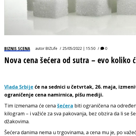
BIZNIS SCENA
autor
BIZLife
25/05/2022 | 15:50
0
Nova cena šećera od sutra – evo koliko ć
Vlada Srbije
će na sednici u četvrtak, 26. maja, izmeni
ograničenje cena namirnica, pišu mediji.
Tim izmenama će cena
šećera
biti ograničena na određeni
kilogram – i važiće za sva pakovanja, bez obzira da li se š
džakovima.
Šećera danima nema u trgovinama, a cena mu je, po važeć