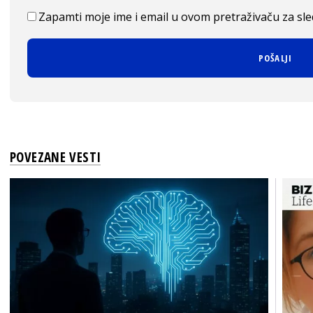
Zapamti moje ime i email u ovom pretraživaču za sl
POVEZANE VESTI