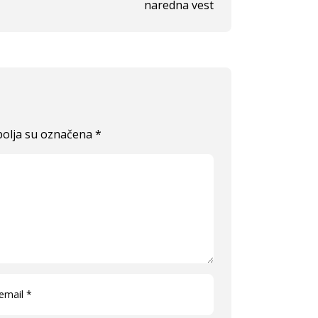
naredna vest
olja su označena
*