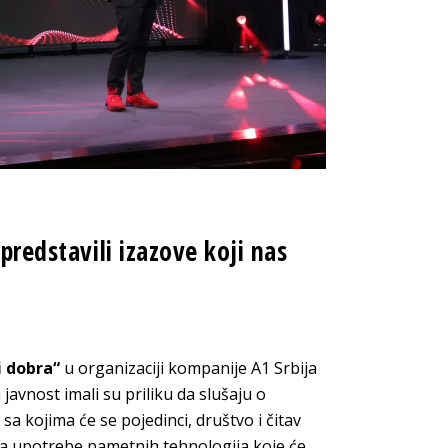
predstavili izazove koji nas
i dobra“
u organizaciji kompanije A1 Srbija
javnost imali su priliku da slušaju o
a kojima će se pojedinci, društvo i čitav
a upotrebe pametnih tehnologija koje će