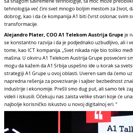
sa snagom savremene tehnologije, ta moć može preobliko
tehnologija već čini svet mnogo boljim mestom za život, da
dobrog, kao i da će kompanija A1 biti čvrst oslonac svim s
transformacije.
Alejandro Plater, COO A1 Telekom Austrija Grupe
je n
se konstantno razvija i da je podjednako uzbudljivo, ali i 
tome, kao ICT kompanija. „Svet nikada nije bio toliko međ
mašina. U okviru A1 Telekom Austrija Grupe posvećeni sm
mogu da kažem da A1 Srbija uspešno ide u korak sa svetski
strategiji A1 Grupe u ovoj oblasti. Uveren sam da ćemo u
napredna rešenja za povezivanje i sajber bezbednost znač
industrije i ekonomije. Prešli smo dug put, ali samo tek 
videli i iskusili. Očekuju nas zaista velike stvari koje će un
najbolje korisničko iskustvo u novoj digitalnoj eri. “