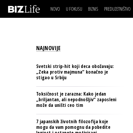
NOVO
U FOKUSU
BIZNIS
PREDUZETNIŠTVO
IZJAVA DANA
BIZNIS SCENA
VIDEO
REAL ESTATE
IZJAVA DANA
BIZNIS SCENA
BREND I KOMUNIKACI
VIDEO
REAL ESTATE
ESG & ENERGY
NAJNOVIJE
BREND I KOMUNIKACI
BANKE
ESG & ENERGY
OSIGURANJE
Svetski strip-hit koji deca obožavaju:
BANKE
„Zeka protiv majmuna“ konačno je
TECH I AI
stigao u Srbiju
OSIGURANJE
BIZNIS & SPORT
TECH I AI
Toksičnost je zarazna: Kako jedan
PULS REGIONA
„briljantan, ali nepodnošljiv“ zaposleni
BIZNIS & SPORT
može da uništi ceo tim
NOVO NA RAFU
PULS REGIONA
7 japanskih životnih filozofija koje
NOVO NA RAFU
mogu da vam pomognu da pobedite
lenjost i ostanete motivisani