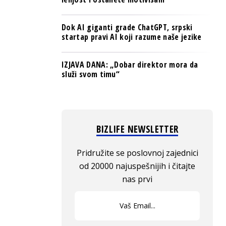
Dok AI giganti grade ChatGPT, srpski
startap pravi AI koji razume naše jezike
IZJAVA DANA: „Dobar direktor mora da
služi svom timu“
BIZLIFE NEWSLETTER
Pridružite se poslovnoj zajednici
od 20000 najuspešnijih i čitajte
nas prvi