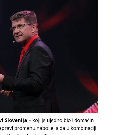
A1 Slovenija
– koji je ujedno bio i domaćin
apravi promenu nabolje, a da u kombinaciji