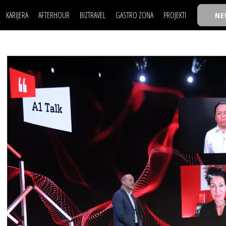
KARIJERA
AFTERHOUR
BIZTRAVEL
GASTRO ZONA
PROJEKTI
NE
POSAO
FILM I SCENA
NAJKOLEGA
LJUDI (HR)
KNJIGE
TASTY TALKS
POSAO
FILM I SCENA
NAJKOLEGA
JE
MOJ UGAO
AUTO SVET
30 ISPOD 30
LJUDI (HR)
KNJIGE
TASTY TALKS
USAVRŠAVANJE
STIL
BACK TO OFFIC
JE
MOJ UGAO
AUTO SVET
30 ISPOD 30
KNOW-HOW
WELLBEING
BIZBENDOVI
USAVRŠAVANJE
STIL
BACK TO OFFIC
BIZKOLEGIJUM
KNOW-HOW
WELLBEING
BIZBENDOVI
BMW BIZNIS LIG
BIZKOLEGIJUM
BIZLIFE WEEK
BMW BIZNIS LIG
IZJAVA GODINE
BIZLIFE WEEK
IZJAVA GODINE