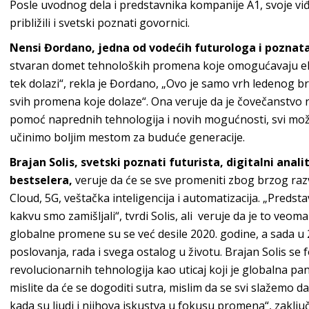
Posle uvodnog dela i predstavnika kompanije A1, svoje viđ
približili i svetski poznati govornici.
Nensi Đordano, jedna od vodećih futurologa i poznat
stvaran domet tehnoloških promena koje omogućavaju ek
tek dolazi“, rekla je Đordano, „Ovo je samo vrh ledenog br
svih promena koje dolaze“. Ona veruje da je čovečanstvo n
pomoć naprednih tehnologija i novih mogućnosti, svi m
učinimo boljim mestom za buduće generacije.
Brajan Solis, svetski poznati futurista, digitalni anali
bestselera,
veruje da će se sve promeniti zbog brzog raz
Cloud, 5G, veštačka inteligencija i automatizacija. „Preds
kakvu smo zamišljali“, tvrdi Solis, ali veruje da je to veom
globalne promene su se već desile 2020. godine, a sada 
poslovanja, rada i svega ostalog u životu. Brajan Solis s
revolucionarnih tehnologija kao uticaj koji je globalna pan
mislite da će se dogoditi sutra, mislim da se svi slažemo d
kada su ljudi i njihova iskustva u fokusu promena“, zaključi