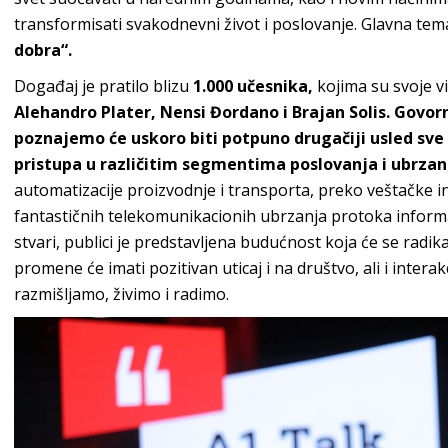
transformisati svakodnevni život i poslovanje. Glavna tema
dobra“.
Događaj je pratilo blizu
1.000 učesnika,
kojima su svoje vi
Alehandro Plater, Nensi Đordano i Brajan Solis. Govorn
poznajemo će uskoro biti potpuno drugačiji usled sve b
pristupa u različitim segmentima poslovanja i ubrza
automatizacije proizvodnje i transporta, preko veštačke int
fantastičnih telekomunikacionih ubrzanja protoka informa
stvari, publici je predstavljena budućnost koja će se radi
promene će imati pozitivan uticaj i na društvo, ali i intera
razmišljamo, živimo i radimo.