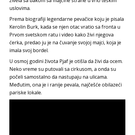
živela sa bakom sa majčine strane u vrlo teškim
uslovima.
Prema biografiji legendarne pevačice koju je pisala
Kerolin Burk, kada se njen otac vratio sa fronta u
Prvom svetskom ratu i video kako živi njegova
ćerka, predao ju je na čuvanje svojoj majci, koja je
imala svoj bordel.
U osmoj godini života Pjaf je otišla da živi da ocem.
Neko vreme su putovali sa cirkusom, a onda su
počeli samostalno da nastupaju na ulicama.
Međutim, ona je i ranije pevala, najčešće obilazeći
pariske lokale.