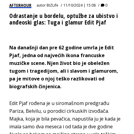
AFTERHOUR
autor
BIZLife
11/10/2024 | 15:08
0
Odrastanje u bordelu, optužbe za ubistvo i
anđeoski glas: Tuga i glamur Edit Pjaf
Na današnji dan pre 62 godine umrla je Edit
Pjaf, jedna od najvećih ikona francuske
muzičke scene. Njen život bio je obeležen
tugom i tragedijom, ali i slavom i glamurom,
pa je mitove o njoj teško razlikovati od
biografskih činjenica.
Edit Pjaf rođena je u siromašnom predgrađu
Pariza, Belvilu, u porodici cirkuskih izvođača.
Majka, koja je bila pevačica, napustila ju je kada je
imala samo dva meseca i od tada je dve godine