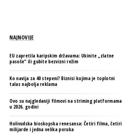
NAJNOVIJE
EU zapretila karipskim državama: Ukinite „zlatne
pasoše“ ili gubite bezvizni režim
Ko navija za 40 stepeni? Biznisi kojima je toplotni
talas najbolja reklama
Ovo su najgledaniji filmovi na striming platformama
u 2026. godini
Holivudska bioskopska renesansa: Četiri filma, četiri
milijarde i jedna velika poruka