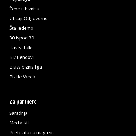
Žene u biznisu
UticajnOdgovorno
Šta jedemo
30 ispod 30
Tasty Talks
BIZBendovi
BMW biznis liga
Bizlife Week
Za partnere
Saradnja
Media Kit
Pretplata na magazin