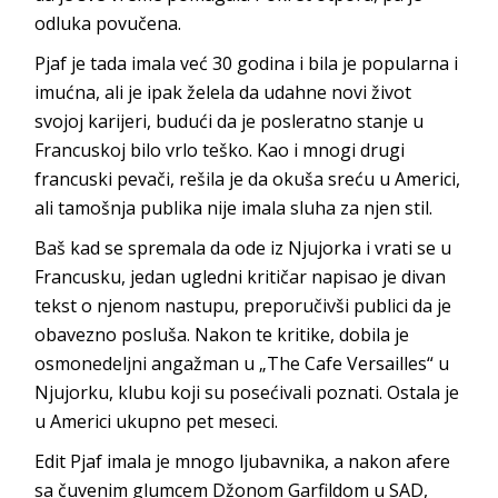
odluka povučena.
Pjaf je tada imala već 30 godina i bila je popularna i
imućna, ali je ipak želela da udahne novi život
svojoj karijeri, budući da je posleratno stanje u
Francuskoj bilo vrlo teško. Kao i mnogi drugi
francuski pevači, rešila je da okuša sreću u Americi,
ali tamošnja publika nije imala sluha za njen stil.
Baš kad se spremala da ode iz Njujorka i vrati se u
Francusku, jedan ugledni kritičar napisao je divan
tekst o njenom nastupu, preporučivši publici da je
obavezno posluša. Nakon te kritike, dobila je
osmonedeljni angažman u „The Cafe Versailles“ u
Njujorku, klubu koji su posećivali poznati. Ostala je
u Americi ukupno pet meseci.
Edit Pjaf imala je mnogo ljubavnika, a nakon afere
sa čuvenim glumcem Džonom Garfildom u SAD,