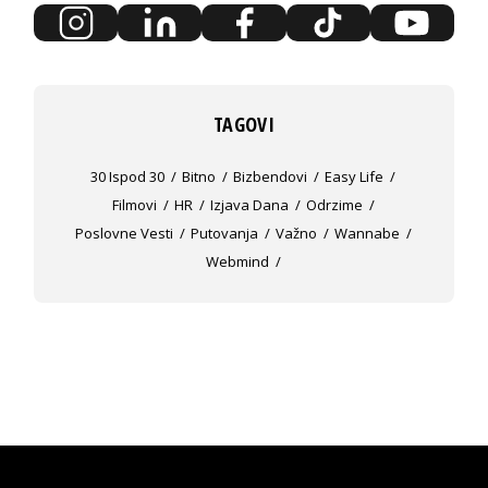
TAGOVI
30 Ispod 30
Bitno
Bizbendovi
Easy Life
Filmovi
HR
Izjava Dana
Odrzime
Poslovne Vesti
Putovanja
Važno
Wannabe
Webmind