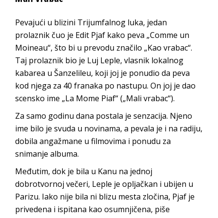
Pevajući u blizini Trijumfalnog luka, jedan
prolaznik čuo je Edit Pjaf kako peva „Comme un
Moineau“, što bi u prevodu značilo „Kao vrabac“.
Taj prolaznik bio je Luj Leple, vlasnik lokalnog
kabarea u Šanzelileu, koji joj je ponudio da peva
kod njega za 40 franaka po nastupu. On joj je dao
scensko ime „La Mome Piaf“ („Mali vrabac“).
Za samo godinu dana postala je senzacija. Njeno
ime bilo je svuda u novinama, a pevala je i na radiju,
dobila angažmane u filmovima i ponudu za
snimanje albuma.
Međutim, dok je bila u Kanu na jednoj
dobrotvornoj večeri, Leple je opljačkan i ubijen u
Parizu. Iako nije bila ni blizu mesta zločina, Pjaf je
privedena i ispitana kao osumnjičena, piše