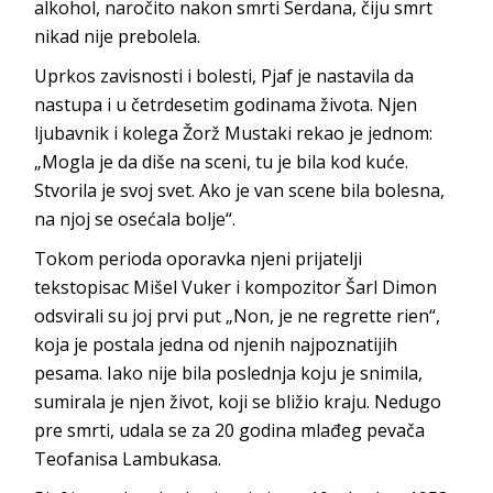
alkohol, naročito nakon smrti Serdana, čiju smrt
nikad nije prebolela.
Uprkos zavisnosti i bolesti, Pjaf je nastavila da
nastupa i u četrdesetim godinama života. Njen
ljubavnik i kolega Žorž Mustaki rekao je jednom:
„Mogla je da diše na sceni, tu je bila kod kuće.
Stvorila je svoj svet. Ako je van scene bila bolesna,
na njoj se osećala bolje“.
Tokom perioda oporavka njeni prijatelji
tekstopisac Mišel Vuker i kompozitor Šarl Dimon
odsvirali su joj prvi put „Non, je ne regrette rien“,
koja je postala jedna od njenih najpoznatijih
pesama. Iako nije bila poslednja koju je snimila,
sumirala je njen život, koji se bližio kraju. Nedugo
pre smrti, udala se za 20 godina mlađeg pevača
Teofanisa Lambukasa.