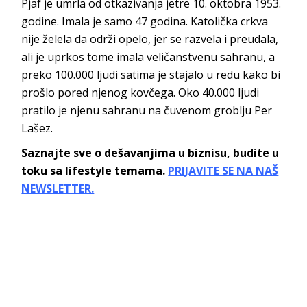
Pjaf je umrla od otkazivanja jetre 10. oktobra 1953.
godine. Imala je samo 47 godina. Katolička crkva
nije želela da održi opelo, jer se razvela i preudala,
ali je uprkos tome imala veličanstvenu sahranu, a
preko 100.000 ljudi satima je stajalo u redu kako bi
prošlo pored njenog kovčega. Oko 40.000 ljudi
pratilo je njenu sahranu na čuvenom groblju Per
Lašez.
Saznajte sve o dešavanjima u biznisu, budite u
toku sa lifestyle temama.
PRIJAVITE SE NA NAŠ
NEWSLETTER.