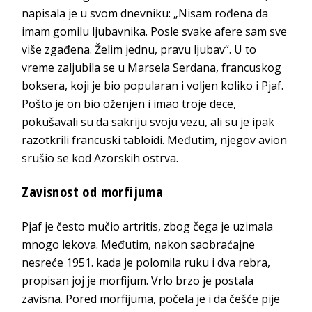
napisala je u svom dnevniku: „Nisam rođena da
imam gomilu ljubavnika. Posle svake afere sam sve
više zgađena. Želim jednu, pravu ljubav“. U to
vreme zaljubila se u Marsela Serdana, francuskog
boksera, koji je bio popularan i voljen koliko i Pjaf.
Pošto je on bio oženjen i imao troje dece,
pokušavali su da sakriju svoju vezu, ali su je ipak
razotkrili francuski tabloidi. Međutim, njegov avion
srušio se kod Azorskih ostrva.
Zavisnost od morfijuma
Pjaf je često mučio artritis, zbog čega je uzimala
mnogo lekova. Međutim, nakon saobraćajne
nesreće 1951. kada je polomila ruku i dva rebra,
propisan joj je morfijum. Vrlo brzo je postala
zavisna. Pored morfijuma, počela je i da češće pije