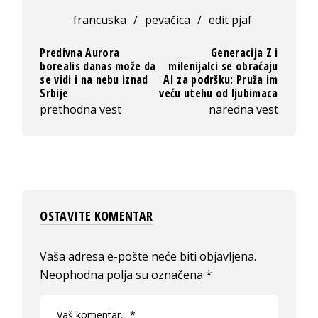
francuska
/
pevačica
/
edit pjaf
Predivna Aurora
Generacija Z i
borealis danas može da
milenijalci se obraćaju
se vidi i na nebu iznad
AI za podršku: Pruža im
Srbije
veću utehu od ljubimaca
prethodna vest
naredna vest
OSTAVITE KOMENTAR
Vaša adresa e-pošte neće biti objavljena.
Neophodna polja su označena
*