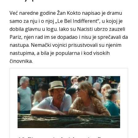
Već naredne godine Žan Kokto napisao je dramu
samo za nju i o njoj „Le Bel Indifferent“, u kojoj je
dobila glavnu u logu. Iako su Nacisti ubrzo zauzeli
Pariz, njen rad im se dopadao i nisu je sprečavali da
nastupa. Nemački vojnici prisustvovali su njenim
nastupima, a bila je popularna i kod visokih
činovnika.