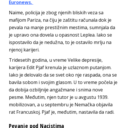
Euronews.
Naime, policija je zbog njenih bliskih veza sa
mafijom Pariza, na čiju je zaštitu računala dok je
pevala na manje prestižnim mestima, sumnjala da
je upravo ona dovela u opasnost Leplea. Iako se
ispostavilo da je nedužna, to je ostavilo mrlju na
njenoj karijeri.
Tridesetih godina, u vreme Velike depresije,
karijera Edit Pjaf krenula je uzlaznom putanjom.
Iako je delovalo da se svet oko nje raspada, ona se
bavila sobom i svojim glasom. U to vreme počela je
da dobija ozbiljnije angažmane i snima nove
pesme. Međutim, njen tutor je u avgustu 1939.
mobilizovan, a u septembru je Nemačka objavila
rat Francuskoj. Pjaf je, međutim, nastavila da radi.
Pevanje pod Nacistima