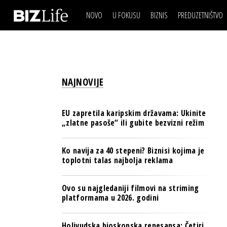
NOVO
U FOKUSU
BIZNIS
PREDUZETNIŠTVO
IZJAVA DANA
BIZNIS SCENA
VIDEO
REAL ESTATE
IZJAVA DANA
BIZNIS SCENA
BREND I KOMUNIKACI
VIDEO
REAL ESTATE
ESG & ENERGY
NAJNOVIJE
BREND I KOMUNIKACI
BANKE
ESG & ENERGY
OSIGURANJE
EU zapretila karipskim državama: Ukinite
BANKE
„zlatne pasoše“ ili gubite bezvizni režim
TECH I AI
OSIGURANJE
BIZNIS & SPORT
Ko navija za 40 stepeni? Biznisi kojima je
TECH I AI
toplotni talas najbolja reklama
PULS REGIONA
BIZNIS & SPORT
NOVO NA RAFU
Ovo su najgledaniji filmovi na striming
PULS REGIONA
platformama u 2026. godini
NOVO NA RAFU
Holivudska bioskopska renesansa: Četiri