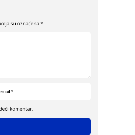
olja su označena
*
edeći komentar.