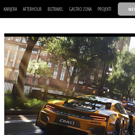
KARIJERA
AFTERHOUR
BIZTRAVEL
GASTRO ZONA
PROJEKTI
NE
POSAO
FILM I SCENA
NAJKOLEGA
LJUDI (HR)
KNJIGE
TASTY TALKS
POSAO
FILM I SCENA
NAJKOLEGA
JE
MOJ UGAO
AUTO SVET
30 ISPOD 30
LJUDI (HR)
KNJIGE
TASTY TALKS
USAVRŠAVANJE
STIL
BACK TO OFFICE/SCHOOL
JE
MOJ UGAO
AUTO SVET
30 ISPOD 30
KNOW-HOW
WELLBEING
BIZBENDOVI
USAVRŠAVANJE
STIL
BACK TO OFFICE/SCHOOL
BIZKOLEGIJUM
KNOW-HOW
WELLBEING
BIZBENDOVI
BMW BIZNIS LIGA
BIZKOLEGIJUM
BIZLIFE WEEK
BMW BIZNIS LIGA
IZJAVA GODINE
BIZLIFE WEEK
IZJAVA GODINE