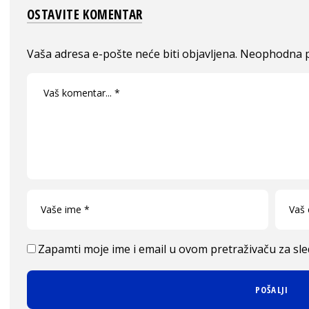
OSTAVITE KOMENTAR
Vaša adresa e-pošte neće biti objavljena.
Neophodna p
Zapamti moje ime i email u ovom pretraživaču za sl