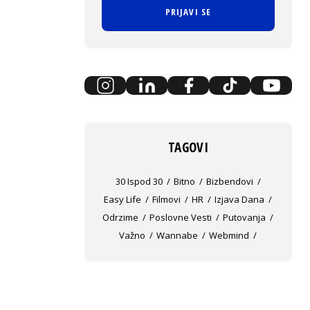
PRIJAVI SE
TAGOVI
30 Ispod 30
Bitno
Bizbendovi
Easy Life
Filmovi
HR
Izjava Dana
Odrzime
Poslovne Vesti
Putovanja
Važno
Wannabe
Webmind