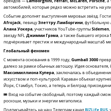
брендов —
Lamborghini, Ferrari, McLaren, Porsche
, 
автомобилей, которые редко можно встретить на ули
Событие дополнят выступления мировых звёзд. Гости 
Afrojack
, певицу
Элеттру Ламборгини
, футбольную
Алана Уокера
, участников YouTube-группы
Sidemen
звезду NFL
Джимми Грэма
, а также бывшего игрока
подчёркивает престиж и международный масштаб ме
Глобальный феномен
С момента основания в 1999 году,
Gumball 3000
превр
далеко за рамки обычных автошоу. Идея основателя,
Максимиллиона Купера
, заключалась в объединени
искусством и поп-культурой. Караван объехал крупн
Йорк, Стамбул, Токио, а теперь и Белград присоединил
🎟️ Вход на событие свободный, поэтому каждый смо
роскоши, музыки и энергии мегаполиса.
Подписывайтесь на наш Телеграм канал
BIZLife RUS
,