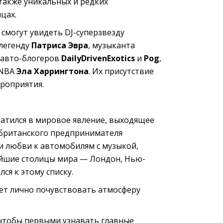
а также уникальных и редких
цах.
смогут увидеть DJ-суперзвезду
 легенду
Патриса Эвра
, музыканта
, авто-блогеров
DailyDrivenExotics
и
Pog
,
 NBA
Эла Харрингтона
. Их присутствие
роприятия.
атился в мировое явление, выходящее
 британского предпринимателя
и любви к автомобилям с музыкой,
ейшие столицы мира — Лондон, Нью-
ся к этому списку.
жет лично почувствовать атмосферу
 чтобы первыми узнавать главные