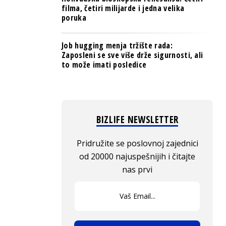
filma, četiri milijarde i jedna velika
poruka
Job hugging menja tržište rada:
Zaposleni se sve više drže sigurnosti, ali
to može imati posledice
BIZLIFE NEWSLETTER
Pridružite se poslovnoj zajednici
od 20000 najuspešnijih i čitajte
nas prvi