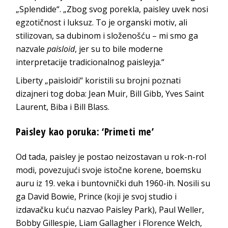
„Splendide“. „Zbog svog porekla, paisley uvek nosi
egzotičnost i luksuz. To je organski motiv, ali
stilizovan, sa dubinom i složenošću – mi smo ga
nazvale
paisloid
, jer su to bile moderne
interpretacije tradicionalnog paisleyja.“
Liberty „paisloidi“ koristili su brojni poznati
dizajneri tog doba: Jean Muir, Bill Gibb, Yves Saint
Laurent, Biba i Bill Blass.
Paisley kao poruka: ‘Primeti me’
Od tada, paisley je postao neizostavan u rok-n-rol
modi, povezujući svoje istočne korene, boemsku
auru iz 19. veka i buntovnički duh 1960-ih. Nosili su
ga David Bowie, Prince (koji je svoj studio i
izdavačku kuću nazvao Paisley Park), Paul Weller,
Bobby Gillespie, Liam Gallagher i Florence Welch,