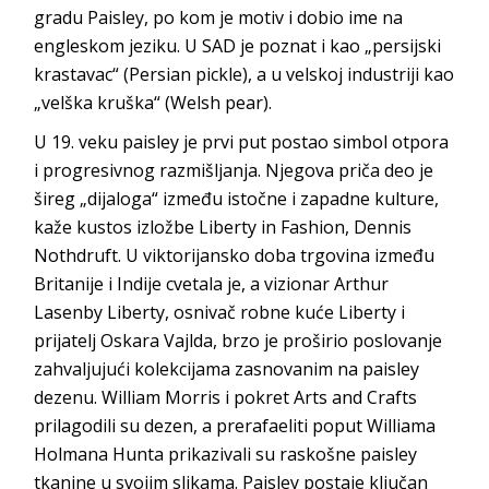
gradu Paisley, po kom je motiv i dobio ime na
engleskom jeziku. U SAD je poznat i kao „persijski
krastavac“ (Persian pickle), a u velskoj industriji kao
„velška kruška“ (Welsh pear).
U 19. veku paisley je prvi put postao simbol otpora
i progresivnog razmišljanja. Njegova priča deo je
šireg „dijaloga“ između istočne i zapadne kulture,
kaže kustos izložbe Liberty in Fashion, Dennis
Nothdruft. U viktorijansko doba trgovina između
Britanije i Indije cvetala je, a vizionar Arthur
Lasenby Liberty, osnivač robne kuće Liberty i
prijatelj Oskara Vajlda, brzo je proširio poslovanje
zahvaljujući kolekcijama zasnovanim na paisley
dezenu. William Morris i pokret Arts and Crafts
prilagodili su dezen, a prerafaeliti poput Williama
Holmana Hunta prikazivali su raskošne paisley
tkanine u svojim slikama. Paisley postaje ključan