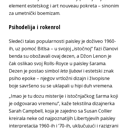
element estetskog i art nouveau pokreta – sinonim
za umetnički boemizam.
Psihodelija i rokenrol
Sledeći talas popularnosti paisley je doživeo 1960-
ih, uz pomoć Bitlsa – u svojoj „istočnoj“ fazi članovi
benda su obožavali ovaj dezen, a Džon Lenon je
čak oslikao svoj Rolls-Royce u paisley šarama.
Dezen je postao simbol
leta ljubavi
i estetski znak
psiho epoke – njegov vrtložni dizajn i živopisne
boje savršeno su se uklapali u hipi duh vremena.
„Imao je tu dozu misterije i istočnjačkog šarma koji
je odgovarao vremenu“, kaže tekstilna dizajnerka
Sarah Campbell, koja je zajedno sa Susan Collier
kreirala neke od najpoznatijih Libertyjevih paisley
interpretacija 1960-ih i ’70-ih, uključujući i razigrani