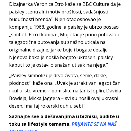
Dizajnerka Veronica Etro kaže za BBC Culture da je
paisley „centralni motiv prošlosti, sadašnjosti i
budućnosti brenda“. Njen otac osnovao je
kompaniju 1968. godine, a paisley je ubrzo postao
„simbol“ Etro tkanina. „Moj otac je puno putovao i
ta egzotična putovanja su snažno uticala na
originalne dizajne, jarke boje i bogate detalje.
Njegova baka je nosila bogato ukrašeni paisley
kaput i to je ostavilo snažan utisak na njega.“
„Paisley simbolizuje drvo života, seme, dakle,
plodnost“, kaže ona. „Uvek je atraktivan, egzotičan
i kul u isto vreme – pomislite na Janis Joplin, Davida
Bowieja, Micka Jaggera – svi su nosili ovaj ukrasni
dezen. Ima taj rokerski duh u sebi.“
Saznajte sve o dešavanjima u biznisu, budite u
toku sa lifestyle temama.
PRIJAVITE SE NA NAŠ