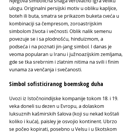
Njegova simbolična snaga verovatno igra veliku
ulogu. Originalni persijski motiv u obliku kapljice,
boteh ili buta, smatra se prikazom buketa cveća u
kombinaciji sa čempresom, zoroastrijskim
simbolom života i večnosti. Oblik nalik semenu
povezuje se i sa plodnošću, hinduizmom, a
podseća i na poznati jin-jang simbol. I danas je
veoma popularan u Iranu i južnoazijskim zemljama,
gde se tka srebrnim i zlatnim nitima na svili i finim
vunama za venčanja i svečanosti.
Simbol sofisticiranog boemskog duha
Uvozi iz Istočnoindijske kompanije tokom 18. i 19.
veka doneli su dezen u Evropu, a dolaskom
luksuznih kašmirskih šalova (koji su nekad koštali
koliko i kuća), paisley je osvojio kontinent. Ubrzo
se počeo kopirati, posebno u Velsu i u škotskom