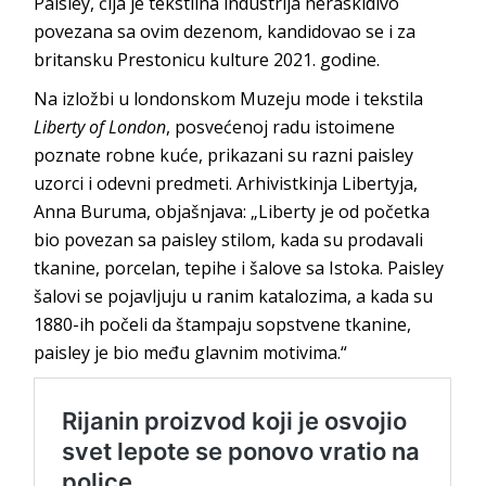
Paisley, čija je tekstilna industrija neraskidivo
povezana sa ovim dezenom, kandidovao se i za
britansku Prestonicu kulture 2021. godine.
Na izložbi u londonskom Muzeju mode i tekstila
Liberty of London
, posvećenoj radu istoimene
poznate robne kuće, prikazani su razni paisley
uzorci i odevni predmeti. Arhivistkinja Libertyja,
Anna Buruma, objašnjava: „Liberty je od početka
bio povezan sa paisley stilom, kada su prodavali
tkanine, porcelan, tepihe i šalove sa Istoka. Paisley
šalovi se pojavljuju u ranim katalozima, a kada su
1880-ih počeli da štampaju sopstvene tkanine,
paisley je bio među glavnim motivima.“