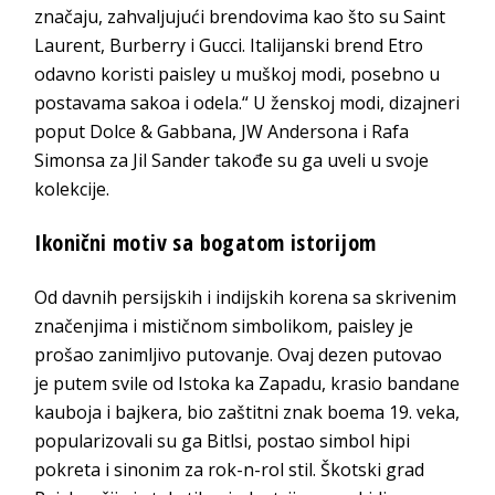
značaju, zahvaljujući brendovima kao što su Saint
Laurent, Burberry i Gucci. Italijanski brend Etro
odavno koristi paisley u muškoj modi, posebno u
postavama sakoa i odela.“ U ženskoj modi, dizajneri
poput Dolce & Gabbana, JW Andersona i Rafa
Simonsa za Jil Sander takođe su ga uveli u svoje
kolekcije.
Ikonični motiv sa bogatom istorijom
Od davnih persijskih i indijskih korena sa skrivenim
značenjima i mističnom simbolikom, paisley je
prošao zanimljivo putovanje. Ovaj dezen putovao
je putem svile od Istoka ka Zapadu, krasio bandane
kauboja i bajkera, bio zaštitni znak boema 19. veka,
popularizovali su ga Bitlsi, postao simbol hipi
pokreta i sinonim za rok-n-rol stil. Škotski grad