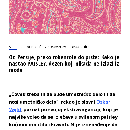
STIL
autor
BIZLife
30/06/2025 | 18:00
0
Od Persije, preko rokenrole do piste: Kako je
nastao PAISLEY, dezen koji nikada ne izlazi iz
mode
„Čovek treba ili da bude umetničko delo ili da
nosi umetničko delo“, rekao je slavni
Oskar
Vajld
, poznat po svojoj ekstravaganciji, koji je
najviše voleo da se izležava u svilenom paisley
kućnom mantilu i kravati. Nije iznenađenje da