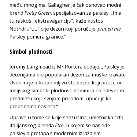
među mnogima. Gallagher je čak osnovao modni
brend
Pretty Green
, specijalizovan za paisley. „Ima
tu raskoš i ekstravaganciju“, kaže kustos
Nothdruft. „To je dezen koji poručuje:
primeti me
.
Paisley pomera granice.“
Simbol plodnosti
Jeremy Langmead iz Mr Portera dodaje: „Paisley je
decenijama bio popularan dezen za muške kravate.
Uvek mi je bilo zanimljivo što dezen koji potiče od
indijskog simbola plodnosti dominira na odevnom
predmetu koji, svojom prirodom, upućuje ka
preponama nosioca.“
Upravo u tome se krije senzualna, umetnička crta
italijanskog brenda
Etro
, u kojem se nasleđe
paisleyja pretapa s modernim izražajem.