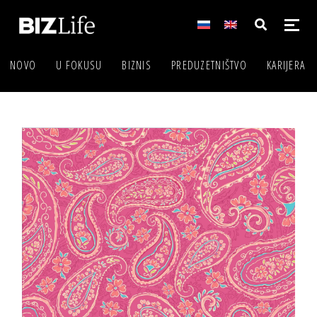
NOVO
U FOKUSU
BIZNIS
PREDUZETNIŠTVO
KARIJERA