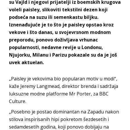
su Vajld i njegovi prijatelji iz boemskih krugova
voleli paisley, slikoviti tekstilni dezen koji
podseća na suzu ili semenkastu biljku.
Iznenađujuće je to što je paisley opstao kroz
vekove i što danas, u svojevrsnom modnom
preporodu, ponovo doživljava vrhunac
popularnosti, nedavne revije u Londonu,
Njujorku, Milanu i Parizu pokazale su da je još
uvek aktuelan.
„Paisley je vekovima bio popularan motiv u modi“,
kaže Jeremy Langmead, direktor brenda i sadržaja
luksuzne modne platforme Mr Porter, za BBC
Culture.
„Posebno je postao dominantan na Zapadu nakon
stilova inspirisanih hipi pokretom šezdesetih i
sedamdesetih godina, koji ponovo dobijaju na