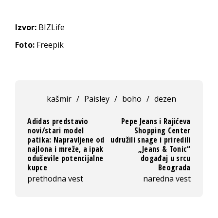
Izvor:
BIZLife
Foto:
Freepik
kašmir
/
Paisley
/
boho
/
dezen
Adidas predstavio
Pepe Jeans i Rajićeva
novi/stari model
Shopping Center
patika: Napravljene od
udružili snage i priredili
najlona i mreže, a ipak
„Jeans & Tonic“
oduševile potencijalne
događaj u srcu
kupce
Beograda
prethodna vest
naredna vest