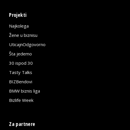
Projekti
Najkolega
Žene u biznisu
UticajnOdgovorno
Šta jedemo
30 ispod 30
Tasty Talks
BIZBendovi
BMW biznis liga
Bizlife Week
Za partnere