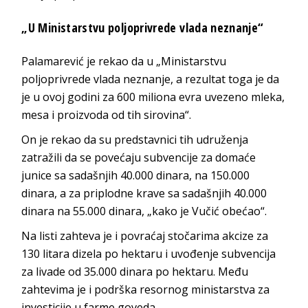
„U Ministarstvu poljoprivrede vlada neznanje“
Palamarević je rekao da u „Ministarstvu
poljoprivrede vlada neznanje, a rezultat toga je da
je u ovoj godini za 600 miliona evra uvezeno mleka,
mesa i proizvoda od tih sirovina“.
On je rekao da su predstavnici tih udruženja
zatražili da se povećaju subvencije za domaće
junice sa sadašnjih 40.000 dinara, na 150.000
dinara, a za priplodne krave sa sadašnjih 40.000
dinara na 55.000 dinara, „kako je Vučić obećao“.
Na listi zahteva je i povraćaj stočarima akcize za
130 litara dizela po hektaru i uvođenje subvencija
za livade od 35.000 dinara po hektaru. Među
zahtevima je i podrška resornog ministarstva za
investicije u farme goveda.