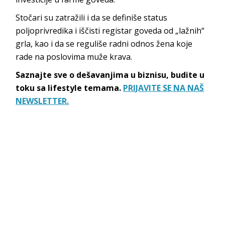
Stočari su zatražili i da se definiše status
poljoprivredika i iščisti registar goveda od „lažnih“
grla, kao i da se reguliše radni odnos žena koje
rade na poslovima muže krava.
Saznajte sve o dešavanjima u biznisu, budite u
toku sa lifestyle temama.
PRIJAVITE SE NA NAŠ
NEWSLETTER.