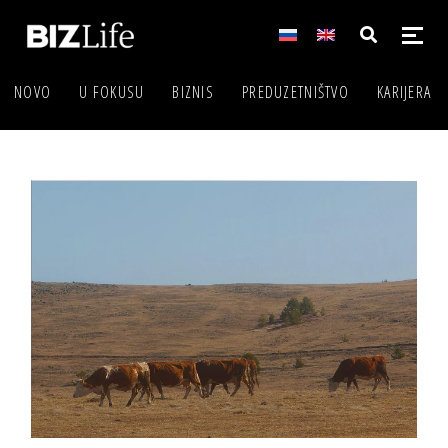
NOVO
U FOKUSU
BIZNIS
PREDUZETNIŠTVO
KARIJERA