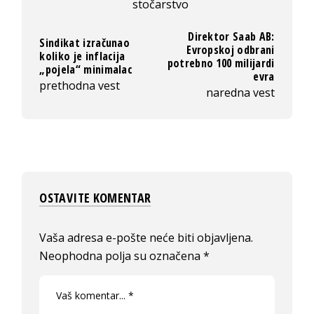
stočarstvo
Direktor Saab AB:
Sindikat izračunao
Evropskoj odbrani
koliko je inflacija
potrebno 100 milijardi
„pojela“ minimalac
evra
prethodna vest
naredna vest
OSTAVITE KOMENTAR
Vaša adresa e-pošte neće biti objavljena.
Neophodna polja su označena
*