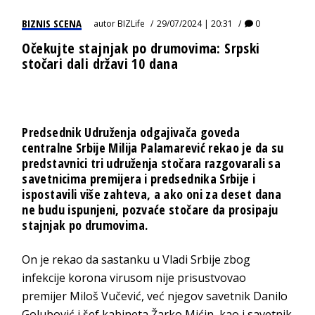
BIZNIS SCENA
autor
BIZLife
29/07/2024 | 20:31
0
Očekujte stajnjak po drumovima: Srpski
stočari dali državi 10 dana
Predsednik Udruženja odgajivača goveda
centralne Srbije Milija Palamarević rekao je da su
predstavnici tri udruženja stočara razgovarali sa
savetnicima premijera i predsednika Srbije i
ispostavili više zahteva, a ako oni za deset dana
ne budu ispunjeni, pozvaće stočare da prosipaju
stajnjak po drumovima.
On je rekao da sastanku u Vladi Srbije zbog
infekcije korona virusom nije prisustvovao
premijer Miloš Vučević, već njegov savetnik Danilo
Golubović i šef kabineta Žarko Mićin, kao i savetnik