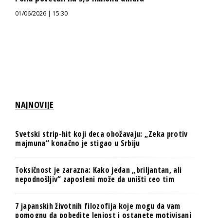
01/06/2026 | 15:30
NAJNOVIJE
Svetski strip-hit koji deca obožavaju: „Zeka protiv
majmuna“ konačno je stigao u Srbiju
Toksičnost je zarazna: Kako jedan „briljantan, ali
nepodnošljiv“ zaposleni može da uništi ceo tim
7 japanskih životnih filozofija koje mogu da vam
pomognu da pobedite lenjost i ostanete motivisani