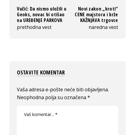
Vučić: Da nismo uložili u
Novi zakon „kroti“
Geoks, novac bi otišao
CENE majstora i brže
na UREĐENJE PARKOVA
KAŽNJAVA trgovce
prethodna vest
naredna vest
OSTAVITE KOMENTAR
Vaša adresa e-pošte neće biti objavljena.
Neophodna polja su označena
*