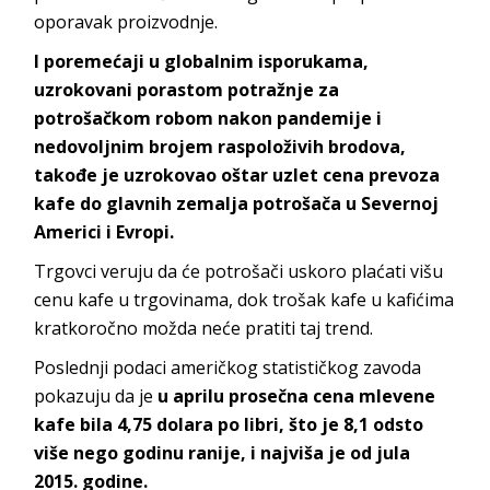
oporavak proizvodnje.
I poremećaji u globalnim isporukama,
uzrokovani porastom potražnje za
potrošačkom robom nakon pandemije i
nedovoljnim brojem raspoloživih brodova,
takođe je uzrokovao oštar uzlet cena prevoza
kafe do glavnih zemalja potrošača u Severnoj
Americi i Evropi.
Trgovci veruju da će potrošači uskoro plaćati višu
cenu kafe u trgovinama, dok trošak kafe u kafićima
kratkoročno možda neće pratiti taj trend.
Poslednji podaci američkog statističkog zavoda
pokazuju da je
u aprilu prosečna cena mlevene
kafe bila 4,75 dolara po libri, što je 8,1 odsto
više nego godinu ranije, i najviša je od jula
2015. godine.