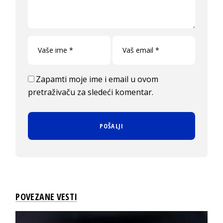
Zapamti moje ime i email u ovom
pretraživaču za sledeći komentar.
POVEZANE VESTI