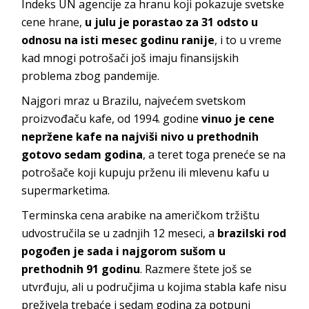
Indeks UN agencije za hranu koji pokazuje svetske
cene hrane,
u julu je porastao za 31 odsto u
odnosu na isti mesec godinu ranije
, i to u vreme
kad mnogi potrošači još imaju finansijskih
problema zbog pandemije.
Najgori mraz u Brazilu, najvećem svetskom
proizvođaču kafe, od 1994. godine
vinuo je cene
nepržene kafe na najviši nivo u prethodnih
gotovo sedam godina
, a teret toga preneće se na
potrošače koji kupuju prženu ili mlevenu kafu u
supermarketima.
Terminska cena arabike na američkom tržištu
udvostručila se u zadnjih 12 meseci, a
brazilski rod
pogođen je sada i najgorom sušom u
prethodnih 91 godinu
. Razmere štete još se
utvrđuju, ali u područjima u kojima stabla kafe nisu
preživela trebaće i sedam godina za potpuni