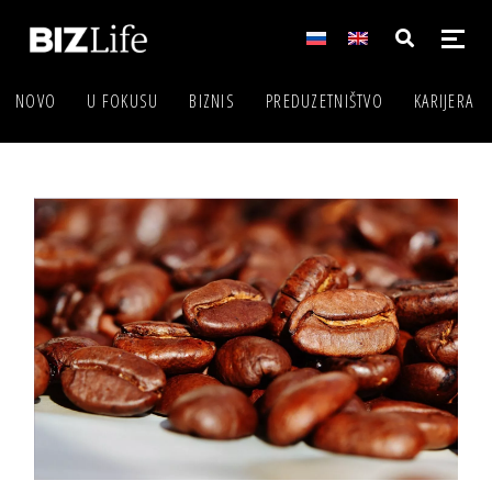
NOVO
U FOKUSU
BIZNIS
PREDUZETNIŠTVO
KARIJERA