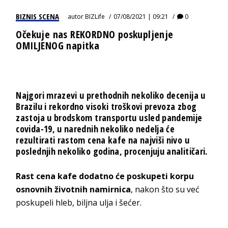
BIZNIS SCENA
autor
BIZLife
07/08/2021 | 09:21
0
Očekuje nas REKORDNO poskupljenje
OMILJENOG napitka
Najgori mrazevi u prethodnih nekoliko decenija u
Brazilu i rekordno visoki troškovi prevoza zbog
zastoja u brodskom transportu usled pandemije
covida-19, u narednih nekoliko nedelja će
rezultirati rastom cena kafe na najviši nivo u
poslednjih nekoliko godina, procenjuju analitičari.
Rast cena kafe dodatno će poskupeti korpu
osnovnih životnih namirnica
, nakon što su već
poskupeli hleb, biljna ulja i šećer.