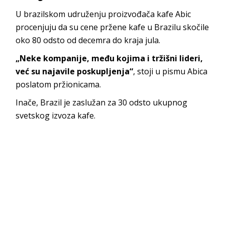
U brazilskom udruženju proizvođača kafe Abic
procenjuju da su cene pržene kafe u Brazilu skočile
oko 80 odsto od decemra do kraja jula.
„Neke kompanije, među kojima i tržišni lideri,
već su najavile poskupljenja“
, stoji u pismu Abica
poslatom pržionicama.
Inače, Brazil je zaslužan za 30 odsto ukupnog
svetskog izvoza kafe.