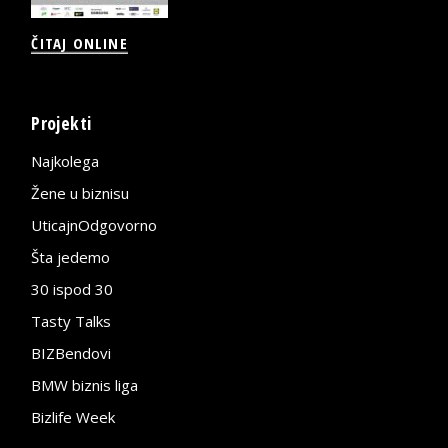
ČITAJ ONLINE
Projekti
Najkolega
Žene u biznisu
UticajnOdgovorno
Šta jedemo
30 ispod 30
Tasty Talks
BIZBendovi
BMW biznis liga
Bizlife Week