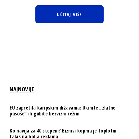
UČITAJ VIŠE
NAJNOVIJE
EU zapretila karipskim državama: Ukinite „zlatne
pasoše“ ili gubite bezvizni režim
Ko navija za 40 stepeni? Biznisi kojima je toplotni
talas najbolja reklama