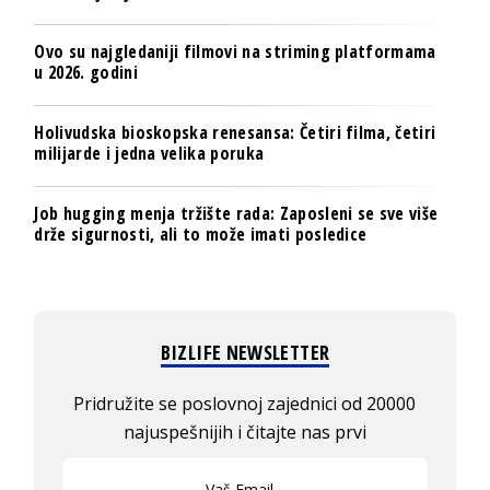
Ovo su najgledaniji filmovi na striming platformama
u 2026. godini
Holivudska bioskopska renesansa: Četiri filma, četiri
milijarde i jedna velika poruka
Job hugging menja tržište rada: Zaposleni se sve više
drže sigurnosti, ali to može imati posledice
BIZLIFE NEWSLETTER
Pridružite se poslovnoj zajednici od 20000
najuspešnijih i čitajte nas prvi