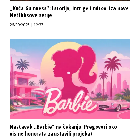
„Kuća Guinness“: Istorija, intrige i mitovi iza nove
Netfliksove serije
26/09/2025 | 12:37
Nastavak „Barbie“ na čekanju: Pregovori oko
visine honorata zaustavili projekat