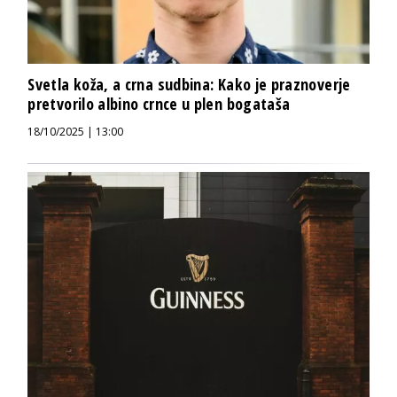
Svetla koža, a crna sudbina: Kako je praznoverje
pretvorilo albino crnce u plen bogataša
18/10/2025 | 13:00