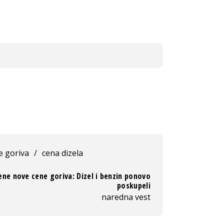
e goriva
/
cena dizela
ene nove cene goriva: Dizel i benzin ponovo
poskupeli
naredna vest