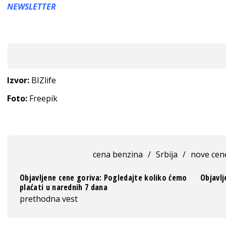
NEWSLETTER
Izvor:
BIZlife
Foto:
Freepik
cena benzina
/
Srbija
/
nove cen
Objavljene cene goriva: Pogledajte koliko ćemo
Objavlj
plaćati u narednih 7 dana
prethodna vest