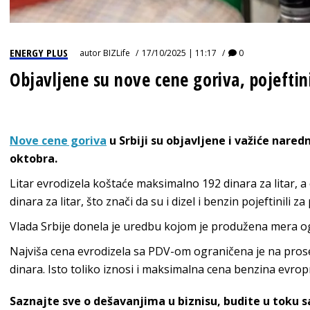
ENERGY PLUS
autor
BIZLife
17/10/2025 | 11:17
0
Objavljene su nove cene goriva, pojeftinil
Nove cene goriva
u Srbiji su objavljene i važiće nare
oktobra.
Litar evrodizela koštaće maksimalno 192 dinara za litar,
dinara za litar, što znači da su i dizel i benzin pojeftinili z
Vlada Srbije donela je uredbu kojom je produžena mera og
Najviša cena evrodizela sa PDV-om ograničena je na pro
dinara. Isto toliko iznosi i maksimalna cena benzina evr
Saznajte sve o dešavanjima u biznisu, budite u toku 