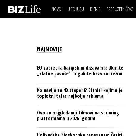
NOVO
U FOKUSU
BIZNIS
PREDUZETNIŠTVO
IZJAVA DANA
BIZNIS SCENA
VIDEO
REAL ESTATE
IZJAVA DANA
BIZNIS SCENA
BREND I KOMUNIKACI
VIDEO
REAL ESTATE
ESG & ENERGY
NAJNOVIJE
BREND I KOMUNIKACI
BANKE
ESG & ENERGY
OSIGURANJE
EU zapretila karipskim državama: Ukinite
BANKE
„zlatne pasoše“ ili gubite bezvizni režim
TECH I AI
OSIGURANJE
BIZNIS & SPORT
Ko navija za 40 stepeni? Biznisi kojima je
TECH I AI
toplotni talas najbolja reklama
PULS REGIONA
BIZNIS & SPORT
NOVO NA RAFU
Ovo su najgledaniji filmovi na striming
PULS REGIONA
platformama u 2026. godini
NOVO NA RAFU
Holivudska bioskopska renesansa: Četiri