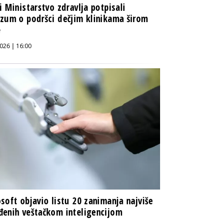
i Ministarstvo zdravlja potpisali
zum o podršci dečjim klinikama širom
e
026 | 16:00
soft objavio listu 20 zanimanja najviše
enih veštačkom inteligencijom