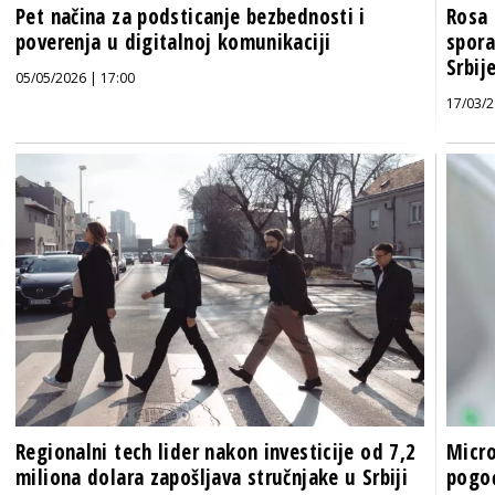
Pet načina za podsticanje bezbednosti i
Rosa 
poverenja u digitalnoj komunikaciji
spora
Srbij
05/05/2026 | 17:00
17/03/2
Regionalni tech lider nakon investicije od 7,2
Micro
miliona dolara zapošljava stručnjake u Srbiji
pogođ