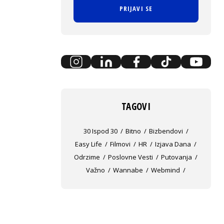
PRIJAVI SE
TAGOVI
30 Ispod 30
Bitno
Bizbendovi
Easy Life
Filmovi
HR
Izjava Dana
Odrzime
Poslovne Vesti
Putovanja
Važno
Wannabe
Webmind