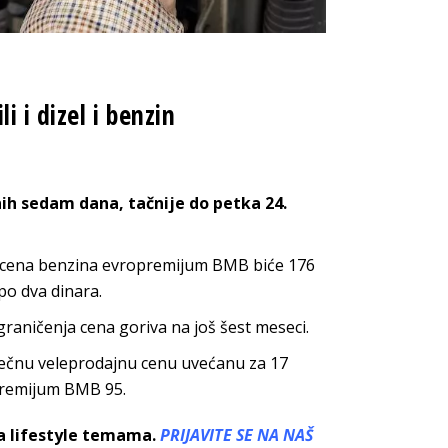
i i dizel i benzin
dnih sedam dana, tačnije do petka 24.
 a cena benzina evropremijum BMB biće 176
a po dva dinara.
raničenja cena goriva na još šest meseci.
sečnu veleprodajnu cenu uvećanu za 17
opremijum BMB 95.
sa lifestyle temama.
PRIJAVITE SE NA NAŠ