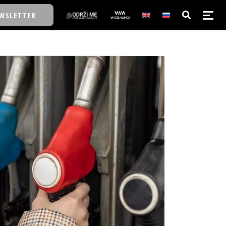
WSLETTER
E/SCHOOL
E/SCHOOL
A
A