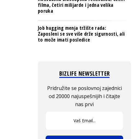
filma, četiri milijarde i jedna velika
poruka
Job hugging menja tržište rada:
Zaposleni se sve više drže sigurnosti, ali
to može imati posledice
BIZLIFE NEWSLETTER
Pridružite se poslovnoj zajednici
od 20000 najuspešnijih i čitajte
nas prvi