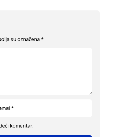
olja su označena
*
edeći komentar.