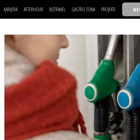
KARIJERA
AFTERHOUR
BIZTRAVEL
GASTRO ZONA
PROJEKTI
NE
POSAO
FILM I SCENA
NAJKOLEGA
LJUDI (HR)
KNJIGE
TASTY TALKS
POSAO
FILM I SCENA
NAJKOLEGA
JE
MOJ UGAO
AUTO SVET
30 ISPOD 30
LJUDI (HR)
KNJIGE
TASTY TALKS
USAVRŠAVANJE
STIL
BACK TO OFFIC
JE
MOJ UGAO
AUTO SVET
30 ISPOD 30
KNOW-HOW
WELLBEING
BIZBENDOVI
USAVRŠAVANJE
STIL
BACK TO OFFIC
BIZKOLEGIJUM
KNOW-HOW
WELLBEING
BIZBENDOVI
BMW BIZNIS LIG
BIZKOLEGIJUM
BIZLIFE WEEK
BMW BIZNIS LIG
IZJAVA GODINE
BIZLIFE WEEK
IZJAVA GODINE