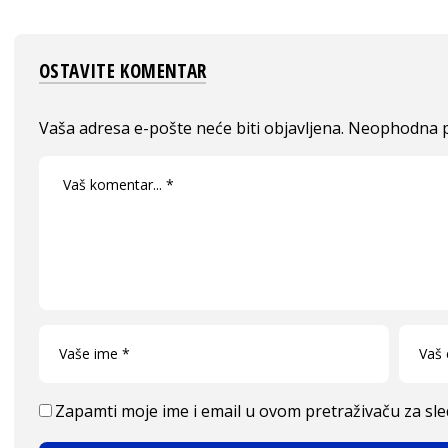
OSTAVITE KOMENTAR
Vaša adresa e-pošte neće biti objavljena.
Neophodna p
Zapamti moje ime i email u ovom pretraživaču za sl