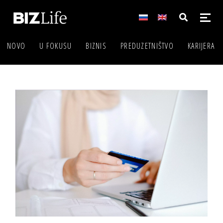
NOVO
U FOKUSU
BIZNIS
PREDUZETNIŠTVO
KARIJERA