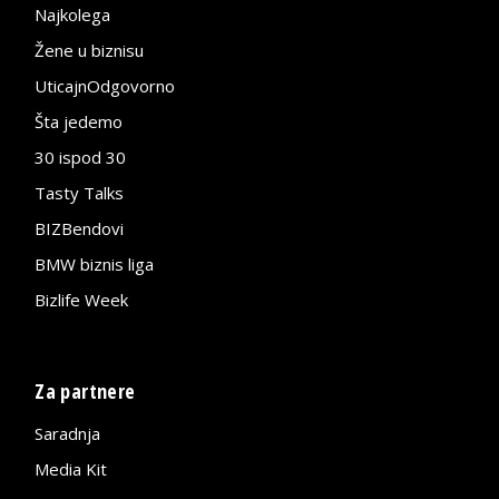
Najkolega
Žene u biznisu
UticajnOdgovorno
Šta jedemo
30 ispod 30
Tasty Talks
BIZBendovi
BMW biznis liga
Bizlife Week
Za partnere
Saradnja
Media Kit