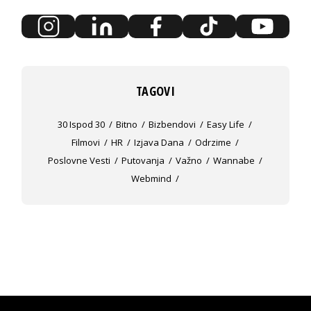
TAGOVI
30 Ispod 30
Bitno
Bizbendovi
Easy Life
Filmovi
HR
Izjava Dana
Odrzime
Poslovne Vesti
Putovanja
Važno
Wannabe
Webmind