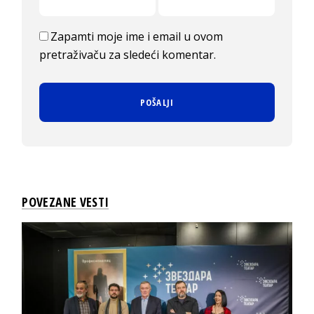
Zapamti moje ime i email u ovom
pretraživaču za sledeći komentar.
POVEZANE VESTI