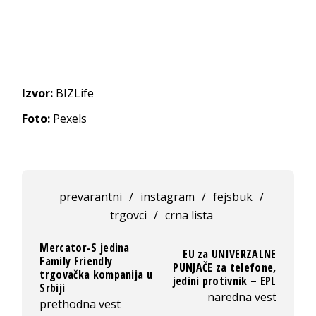
Izvor:
BIZLife
Foto:
Pexels
prevarantni
/
instagram
/
fejsbuk
/
trgovci
/
crna lista
Mercator-S jedina
EU za UNIVERZALNE
Family Friendly
PUNJAČE za telefone,
trgovačka kompanija u
jedini protivnik – EPL
Srbiji
naredna vest
prethodna vest