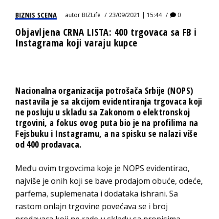
BIZNIS SCENA
autor
BIZLife
23/09/2021 | 15:44
0
Objavljena CRNA LISTA: 400 trgovaca sa FB i
Instagrama koji varaju kupce
Nacionalna organizacija potrošača Srbije (NOPS)
nastavila je sa akcijom evidentiranja trgovaca koji
ne posluju u skladu sa Zakonom o elektronskoj
trgovini, a fokus ovog puta bio je na profilima na
Fejsbuku i Instagramu, a na spisku se nalazi više
od 400 prodavaca.
Među ovim trgovcima koje je NOPS evidentirao,
najviše je onih koji se bave prodajom obuće, odeće,
parfema, suplemenata i dodataka ishrani. Sa
rastom onlajn trgovine povećava se i broj
prodavaca koji ne rade u skladu sa propisima.