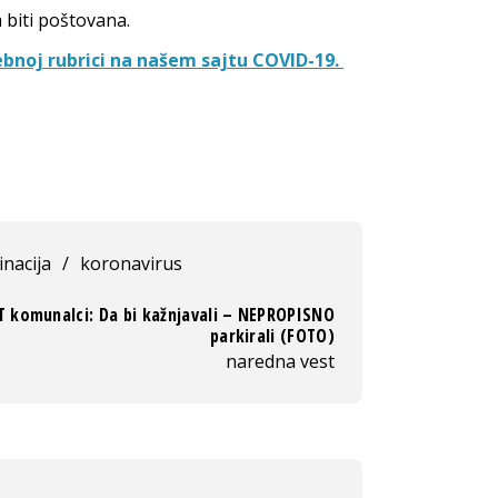
 biti poštovana.
ebnoj rubrici na našem sajtu COVID-19.
inacija
/
koronavirus
T komunalci: Da bi kažnjavali – NEPROPISNO
parkirali (FOTO)
naredna vest