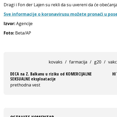
Dragi i Fon der Lajen su rekli da su uvereni da će obećanja
Sve informacije o koronavirusu možete pronaći u pos
Izvor:
Agencije
Foto:
Beta/AP
kovaks
/
farmacija
/
g20
/
vakc
DECA na Z. Balkanu u riziku od KOMERCIJALNE
HI
SEKSUALNE eksploatacije
prethodna vest