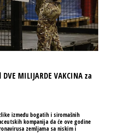
od DVE MILIJARDE VAKCINA za
zlike između bogatih i siromašnih
aceutskih kompanija da će ove godine
oronavirusa zemljama sa niskim i