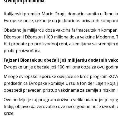
srednjim prihodima.
Italijanski premijer Mario Dragi, domaćin samita u Rimu ko
Evropske unije, rekao je da je doprinos privatnih kompani
Obećano je milijardu doza vakcina farmaceutskih kompanij
Džonson i Džonson i 100 miliona doza vakcine Moderne. T
biti prodate po proizvodnoj ceni, a zemljama sa srednjim 
profit proizvođača.
Fajzer i Biontek su obećali još milijardu dodatnih vak
Evropske unije obećale još 100 miliona doza za ovu godin
Mnoge evropske isporuke odvijaće se kroz program KOVAK
predsednica Evropske komisije Ursula fon der Lajen koja j
obezbedi pravedan pristup vakcinama za zemlje s niskim i
Ove nedelje je taj program doživeo veliki udarac jer je nje
Indiji, objavio da verovatno ove neće godine neće izvozi
krize.