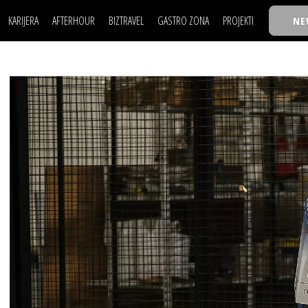
KARIJERA
AFTERHOUR
BIZTRAVEL
GASTRO ZONA
PROJEKTI
NE
POSAO
FILM I SCENA
NAJKOLEGA
LJUDI (HR)
KNJIGE
TASTY TALKS
POSAO
FILM I SCENA
NAJKOLEGA
JE
MOJ UGAO
AUTO SVET
30 ISPOD 30
LJUDI (HR)
KNJIGE
TASTY TALKS
USAVRŠAVANJE
STIL
BACK TO OFFIC
JE
MOJ UGAO
AUTO SVET
30 ISPOD 30
KNOW-HOW
WELLBEING
BIZBENDOVI
USAVRŠAVANJE
STIL
BACK TO OFFIC
BIZKOLEGIJUM
KNOW-HOW
WELLBEING
BIZBENDOVI
BMW BIZNIS LIG
BIZKOLEGIJUM
BIZLIFE WEEK
BMW BIZNIS LIG
IZJAVA GODINE
BIZLIFE WEEK
IZJAVA GODINE