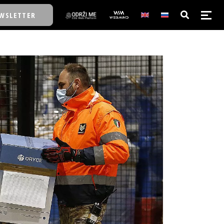
WSLETTER
E/SCHOOL
E/SCHOOL
A
A