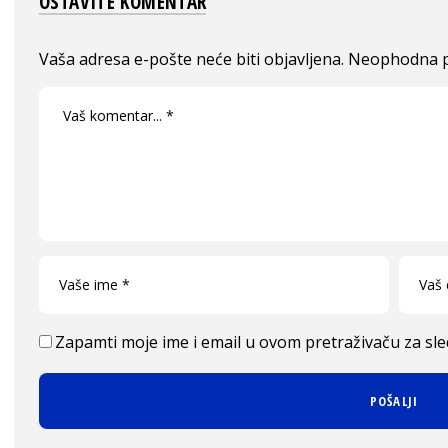
OSTAVITE KOMENTAR
Vaša adresa e-pošte neće biti objavljena.
Neophodna p
Zapamti moje ime i email u ovom pretraživaču za sl