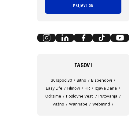
PRIJAVI SE
TAGOVI
30 Ispod 30
Bitno
Bizbendovi
Easy Life
Filmovi
HR
Izjava Dana
Odrzime
Poslovne Vesti
Putovanja
Važno
Wannabe
Webmind