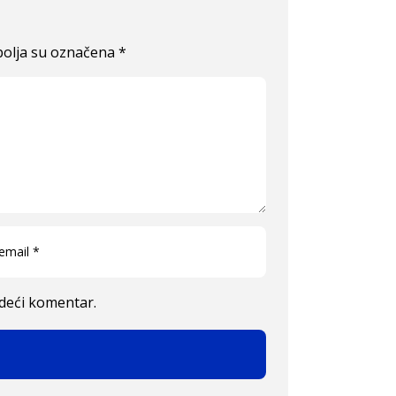
olja su označena
*
edeći komentar.