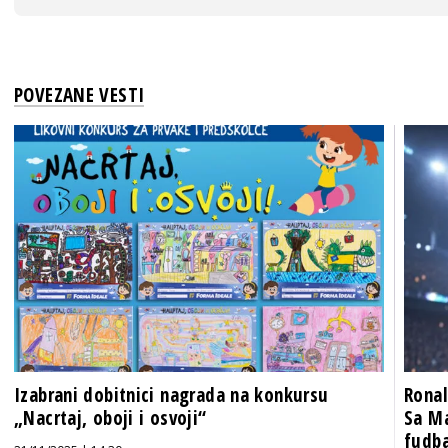
POVEZANE VESTI
Izabrani dobitnici nagrada na konkursu
Ronal
„Nacrtaj, oboji i osvoji“
Sa M
fudba