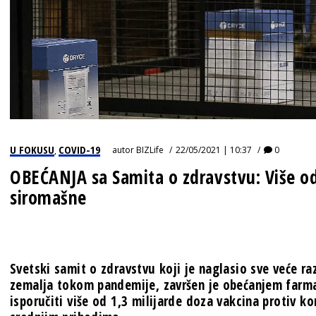
U FOKUSU
COVID-19
autor
BIZLife
22/05/2021 | 10:37
0
,
OBEĆANJA sa Samita o zdravstvu: Više 
siromašne
Svetski samit o zdravstvu koji je naglasio sve veće ra
zemalja tokom pandemije, završen je obećanjem farm
isporučiti više od 1,3 milijarde doza vakcina protiv k