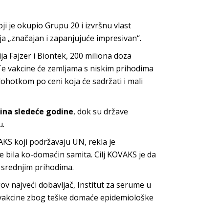
ji je okupio Grupu 20 i izvršnu vlast
ja „značajan i zapanjujuće impresivan“.
a Fajzer i Biontek, 200 miliona doza
e vakcine će zemljama s niskim prihodima
dohotkom po ceni koja će sadržati i mali
cina sledeće godine
, dok su države
u.
S koji podržavaju UN, rekla je
e bila ko-domaćin samita. Cilj KOVAKS je da
 srednjim prihodima.
gov najveći dobavljač, Institut za serume u
ti vakcine zbog teške domaće epidemiološke