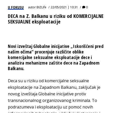
U FOKUSU
autor
BIZLife
22/05/2021 | 10:31
0
DECA na Z. Balkanu u riziku od KOMERCIJALNE
SEKSUALNE eksploatacije
Novi izveštaj Globalne inicijative „Iskorišćeni pred
našim očima“ procenjuje različite oblike
komercijalne seksualne eksploatacije dece i
analizira mehanizme zaštite dece na Zapadnom
Balkanu.
Deca su u riziku od komercijalne seksualne
eksploatacije na Zapadnom Balkanu, zaključak je
novog izveštaja Globalne inicijative protiv
transnacionalnog organizovanog kriminala. To
podrazumeva i eksploataciju uz pomoć novih