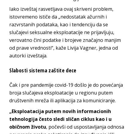
Iako izveštaj rasvetljava ovaj skriveni problem,
istovremeno ističe da „nedostatak ažurnih i
razvrstanih podataka, kao i tendenciju da se
slučajevi seksualne eksploatacije ne prijavljuju,
verovatno čini podatke i brojeve značajno manjim
od prave vrednosti“, kaže Livija Vagner, jedna od
autorki izveštaja.
Slabosti sistema zaštite dece
Čak i pre pandemije covid-19 došlo je do povećanja
broja slučajeva eksploatacije u regionu putem
društvenih mreža ili aplikacija za komuniciranje.
„Eksploatacija putem novih informacionih
tehnologija često sledi sličan ciklus kao i u
običnom životu
, počevši od uspostavljanja odnosa