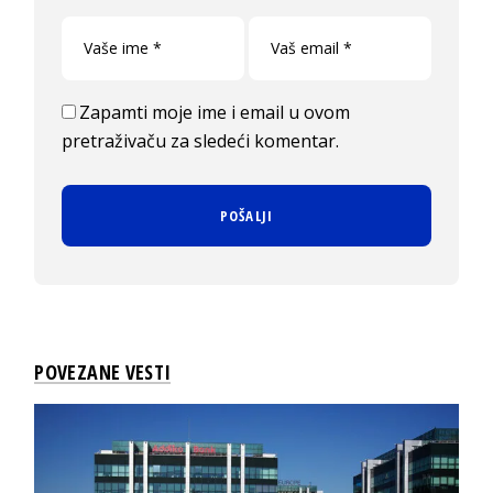
Zapamti moje ime i email u ovom
pretraživaču za sledeći komentar.
POVEZANE VESTI