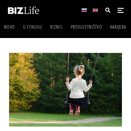
NOVO
U FOKUSU
BIZNIS
PREDUZETNIŠTVO
KARIJERA