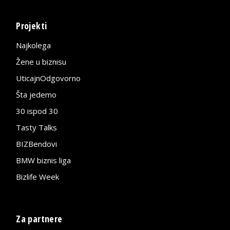
Projekti
Najkolega
Žene u biznisu
UticajnOdgovorno
Šta jedemo
30 ispod 30
Tasty Talks
BIZBendovi
BMW biznis liga
Bizlife Week
Za partnere