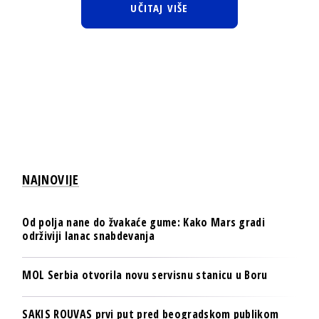
UČITAJ VIŠE
NAJNOVIJE
Od polja nane do žvakaće gume: Kako Mars gradi
održiviji lanac snabdevanja
MOL Serbia otvorila novu servisnu stanicu u Boru
SAKIS ROUVAS prvi put pred beogradskom publikom