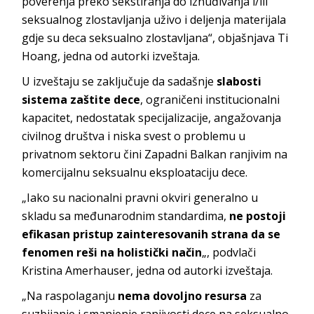
poverenja preko sekstiranja do iznuđivanja i/ili
seksualnog zlostavljanja uživo i deljenja materijala
gdje su deca seksualno zlostavljana“, objašnjava Ti
Hoang, jedna od autorki izveštaja.
U izveštaju se zaključuje da sadašnje
slabosti
sistema zaštite dece
, ograničeni institucionalni
kapacitet, nedostatak specijalizacije, angažovanja
civilnog društva i niska svest o problemu u
privatnom sektoru čini Zapadni Balkan ranjivim na
komercijalnu seksualnu eksploataciju dece.
„Iako su nacionalni pravni okviri generalno u
skladu sa međunarodnim standardima,
ne postoji
efikasan pristup zainteresovanih strana da se
fenomen reši na holistički način
„, podvlači
Kristina Amerhauser, jedna od autorki izveštaja.
„Na raspolaganju
nema dovoljno resursa
za
suzbijanje i smanjenje ranjivosti dece na seksualno