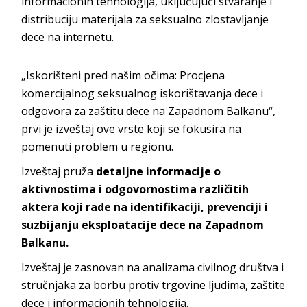
informacionih tehnologija, uključujući stvaranje i
distribuciju materijala za seksualno zlostavljanje
dece na internetu.
„Iskorišteni pred našim očima: Procjena
komercijalnog seksualnog iskorištavanja dece i
odgovora za zaštitu dece na Zapadnom Balkanu“,
prvi je izveštaj ove vrste koji se fokusira na
pomenuti problem u regionu.
Izveštaj pruža
detaljne informacije o
aktivnostima i odgovornostima različitih
aktera koji rade na identifikaciji, prevenciji i
suzbijanju eksploatacije dece na Zapadnom
Balkanu.
Izveštaj je zasnovan na analizama civilnog društva i
stručnjaka za borbu protiv trgovine ljudima, zaštite
dece i informacionih tehnologija.