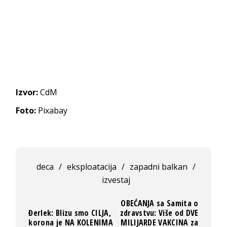
Izvor:
CdM
Foto:
Pixabay
deca
/
eksploatacija
/
zapadni balkan
/
izvestaj
OBEĆANJA sa Samita o
Đerlek: Blizu smo CILJA,
zdravstvu: Više od DVE
korona je NA KOLENIMA
MILIJARDE VAKCINA za