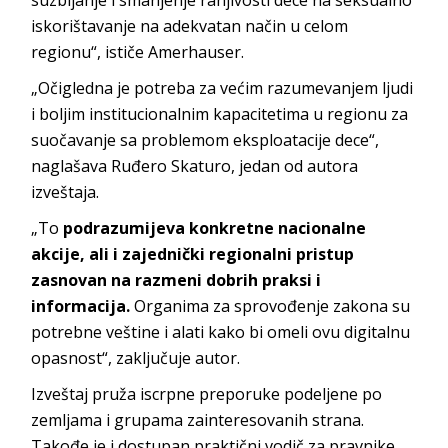
iskorištavanje na adekvatan način u celom
regionu“, ističe Amerhauser.
„Očigledna je potreba za većim razumevanjem ljudi
i boljim institucionalnim kapacitetima u regionu za
suočavanje sa problemom eksploatacije dece“,
naglašava Ruđero Skaturo, jedan od autora
izveštaja.
„To
podrazumijeva konkretne nacionalne
akcije, ali i zajednički regionalni pristup
zasnovan na razmeni dobrih praksi i
informacija.
Organima za sprovođenje zakona su
potrebne veštine i alati kako bi omeli ovu digitalnu
opasnost“, zaključuje autor.
Izveštaj pruža iscrpne preporuke podeljene po
zemljama i grupama zainteresovanih strana.
Takođe je i dostupan praktični vodič za pravnike