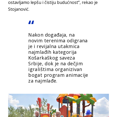
ostavljamo lepšu i čistiju budućnost“, rekao je
Stojanović.
Nakon događaja, na
novim terenima odigrana
je i revijalna utakmica
najmlađih kategorija
Košarkaškog saveza
Srbije, dok je na dečjim
igralištima organizivan
bogat program animacije
za najmlađe.