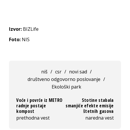
Izvor:
BIZLife
Foto:
NIS
niš
/
csr
/
novi sad
/
društveno odgovorno poslovanje
/
Ekološki park
Voće i povrće iz METRO
Stotine stabala
radnje postaje
smanjiće efekte emisije
kompost
štetnih gasova
prethodna vest
naredna vest