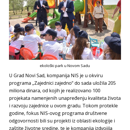
ekološki park u Novom Sadu
U Grad Novi Sad, kompanija NIS je u okviru
programa „Zajednici zajedno“ do sada uložila 205
miliona dinara, od kojih je realizovano 100
projekata namenjenih unapređenju kvaliteta života
i razvoju zajednice u ovom gradu. Tokom protekle
godine, fokus NIS-ovog programa društvene
odgovornosti bili su projekti iz oblasti ekologije i
zaštite životne sredine, te je kompanija izdvojila