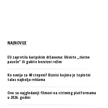
NAJNOVIJE
EU zapretila karipskim državama: Ukinite „zlatne
pasoše“ ili gubite bezvizni režim
Ko navija za 40 stepeni? Biznisi kojima je toplotni
talas najbolja reklama
Ovo su najgledaniji filmovi na striming platformama
u 2026. godini