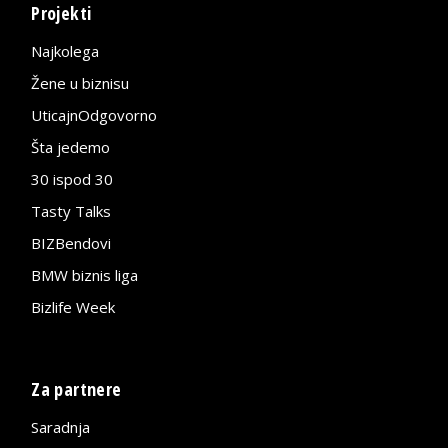
Projekti
Najkolega
Žene u biznisu
UticajnOdgovorno
Šta jedemo
30 ispod 30
Tasty Talks
BIZBendovi
BMW biznis liga
Bizlife Week
Za partnere
Saradnja