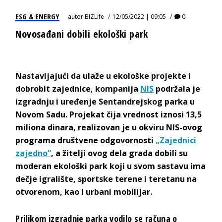
ESG & ENERGY
autor
BIZLife
12/05/2022 | 09:05
0
Novosađani dobili ekološki park
Nastavljajući da ulaže u ekološke projekte i
dobrobit zajednice, kompanija
NIS
podržala je
izgradnju i uređenje Sentandrejskog parka u
Novom Sadu. Projekat čija vrednost iznosi 13,5
miliona dinara, realizovan je u okviru NIS-ovog
programa društvene odgovornosti
„Zajednici
zajedno“
, a žitelji ovog dela grada dobili su
moderan ekološki park koji u svom sastavu ima
dečje igralište, sportske terene i teretanu na
otvorenom, kao i urbani mobilijar.
Prilikom izgradnje parka vodilo se računa o