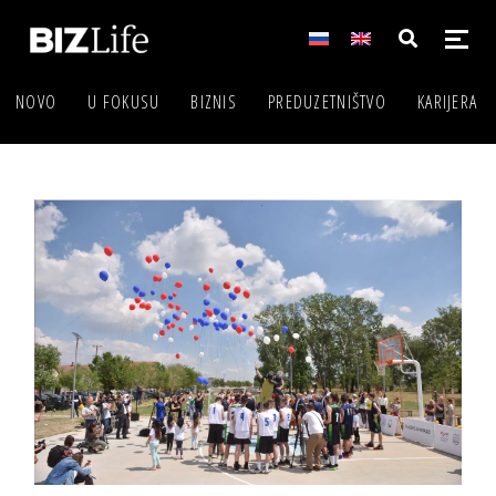
NOVO
U FOKUSU
BIZNIS
PREDUZETNIŠTVO
KARIJERA