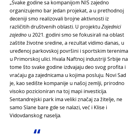
„Svake godine sa kompanijom NIS zajedno
organizujemo bar jedan projekat, a u prethodnoj
deceniji smo realizovali brojne aktivnosti iz
različitih društvenih oblasti. U projektu
Zajednici
zajedno
u 2021. godini smo se fokusirali na oblast
zaštite životne sredine, a rezultat vidimo danas, u
uređenoj parkovskoj površini i sportskim terenima
u Primorskoj ulici. Hvala Naftnoj industriji Srbije na
tome što svake godine izdvajaju deo svog profita i
vraćaju ga zajednicama u kojima posluju. Novi Sad
je, kao sedište kompanije u našoj zemlji, prirodno
visoko pozicioniran na toj mapi investicija.
Sentandrejski park ima veliki značaj za žitelje, ne
samo Slane bare gde se nalazi, već i Klise i
Vidovdanskog naselja.