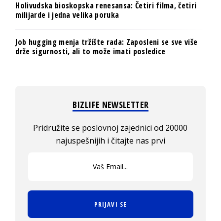
Holivudska bioskopska renesansa: Četiri filma, četiri
milijarde i jedna velika poruka
Job hugging menja tržište rada: Zaposleni se sve više
drže sigurnosti, ali to može imati posledice
BIZLIFE NEWSLETTER
Pridružite se poslovnoj zajednici od 20000
najuspešnijih i čitajte nas prvi
PRIJAVI SE