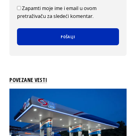
Zapamti moje ime i email u ovom
pretraživaču za sledeći komentar.
POVEZANE VESTI