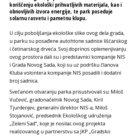
korišćenju ekološki prihvatljivih materijala, kao i
obnovljivih izvora energije, te park poseduje
solarnu rasvetu i pametnu klupu.
U cilju poboljšanja ekološke slike ovog dela grada,
u parku su posađene autohtone sadnice lišćarskog
i četinarskog drveća. Svoj doprinos oplemenjivanju
ovog prostora dali su i predstavnici kompanije NIS
i Grada Novog Sada, koji su uz podršku članova
Kluba volontera kompanije NIS posadili i dodatni
broj sadnica.
Svečanom otvaranju parka prisustvovali su: Miloš
Vučević, gradonačelnik Novog Sada, Kiril
Tjurdenjev, generalni direktor NIS-a, Miloš
Stojanović, predsednik Ekološkog udruženja
„Zeleni Sad“, koje je nosilac ovog projekta
realizovanog u partnerstvu sa JKP „Gradsko