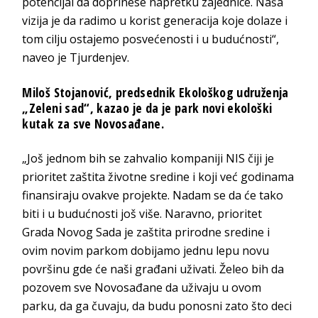
potencijal da doprinese napretku zajednice. Naša
vizija je da radimo u korist generacija koje dolaze i
tom cilju ostajemo posvećenosti i u budućnosti“,
naveo je Tjurdenjev.
Miloš Stojanović, predsednik Ekološkog udruženja
„Zeleni sad“
, kazao je da je park novi ekološki
kutak za sve Novosađane.
„Još jednom bih se zahvalio kompaniji NIS čiji je
prioritet zaštita životne sredine i koji već godinama
finansiraju ovakve projekte. Nadam se da će tako
biti i u budućnosti još više. Naravno, prioritet
Grada Novog Sada je zaštita prirodne sredine i
ovim novim parkom dobijamo jednu lepu novu
površinu gde će naši građani uživati. Želeo bih da
pozovem sve Novosađane da uživaju u ovom
parku, da ga čuvaju, da budu ponosni zato što deci