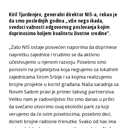
Kiril Tjurdenjev, generalni direktor NIS-a
, rekao je
da smo poslednjih godina „više nego ikada,
svedoci važnosti odgovornog poslovanja kojim
doprinosimo boljem kvalitetu životne sredine“.
„Zato NIS ostaje posvećen naporima da doprinese
napretku zajednice i trudimo se da aktivno
učestvujemo u njenom razvoju. Posebno smo
ponosni na prijateljstva koja negujemo sa lokalnim
zajednicama širom Srbije i sa kojima realizujemo
brojne projekte u korist građana. Naša saradnja sa
Novim Sadom pravi je primer takvog partnerstva.
Veliko nam je zadovoljstvo što smo danas u prilici
da svečano otvorimo ovaj ekološki park za koji
verujemo da će svim posetiocima, posebno deci,
doneti brojne radosne trenutke. Svako od nas ima