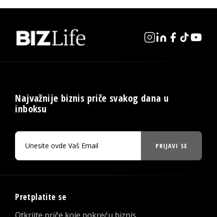
Najvažnije biznis priče svakog dana u
inboksu
PRIJAVI SE
Pretplatite se
Otkrijte priče koje pokreću biznis