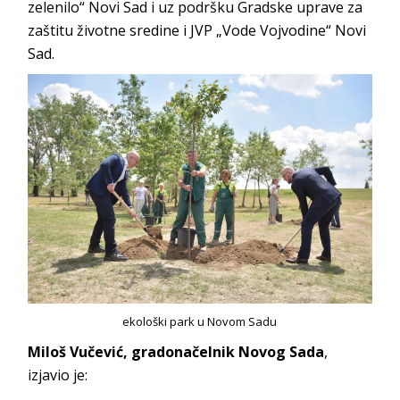
zelenilo“ Novi Sad i uz podršku Gradske uprave za
zaštitu životne sredine i JVP „Vode Vojvodine“ Novi
Sad.
ekološki park u Novom Sadu
Miloš Vučević, gradonačelnik Novog Sada
,
izjavio je: