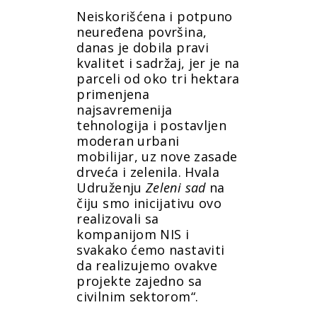
Neiskorišćena i potpuno
neuređena površina,
danas je dobila pravi
kvalitet i sadržaj, jer je na
parceli od oko tri hektara
primenjena
najsavremenija
tehnologija i postavljen
moderan urbani
mobilijar, uz nove zasade
drveća i zelenila. Hvala
Udruženju
Zeleni sad
na
čiju smo inicijativu ovo
realizovali sa
kompanijom NIS i
svakako ćemo nastaviti
da realizujemo ovakve
projekte zajedno sa
civilnim sektorom“.