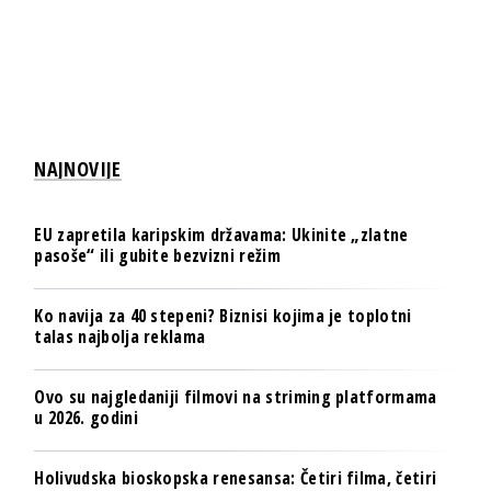
NAJNOVIJE
EU zapretila karipskim državama: Ukinite „zlatne
pasoše“ ili gubite bezvizni režim
Ko navija za 40 stepeni? Biznisi kojima je toplotni
talas najbolja reklama
Ovo su najgledaniji filmovi na striming platformama
u 2026. godini
Holivudska bioskopska renesansa: Četiri filma, četiri