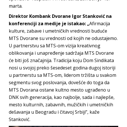
marta.
Direktor Kombank Dvorane Igor Stanković na
konferenciji za medije je istakao: „
Afirmacija
kulture, zabave i umetničkih vrednosti buduće
MTS Dvorane su vrednosti od kojih ne odustajemo.
U partnerstvu sa MTS-om vizija kreativnog
oblikovanja i unapređenje sadržaja MTS Dvorane
će biti još značajnija. Tradicija koju Dom Sindikata
nosi u svojoj preko šesedeset godina dugoj istoriji
u partnerstu sa MTS-om, liderom tržišta u svakom
segmentu svog poslovanja, dovešće do toga da
MTS Dvorana ostane kultno mesto ugrađeno u
DNK svih generacija, kao najbolje, sada i najlepše,
mesto kulturnih, zabavnih, mužičkih i umetničkih
dešavanja u Beogradu i čitavoj Srbiji”, kaže
Stanković.