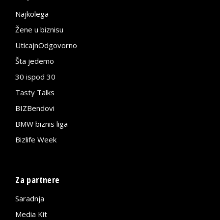
Najkolega
Žene u biznisu
UticajnOdgovorno
Šta jedemo
30 ispod 30
Tasty Talks
BIZBendovi
BMW biznis liga
Bizlife Week
Za partnere
Saradnja
Media Kit