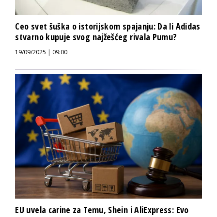
Ceo svet šuška o istorijskom spajanju: Da li Adidas
stvarno kupuje svog najžešćeg rivala Pumu?
19/09/2025 | 09:00
EU uvela carine za Temu, Shein i AliExpress: Evo