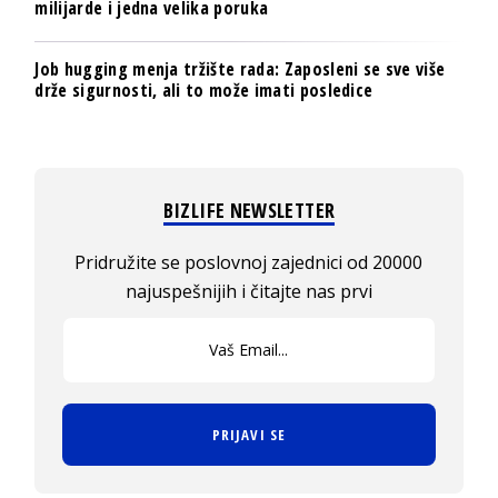
milijarde i jedna velika poruka
Job hugging menja tržište rada: Zaposleni se sve više
drže sigurnosti, ali to može imati posledice
BIZLIFE NEWSLETTER
Pridružite se poslovnoj zajednici od 20000
najuspešnijih i čitajte nas prvi
PRIJAVI SE