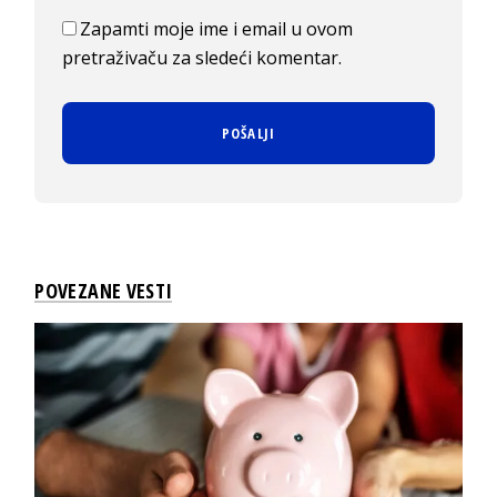
Zapamti moje ime i email u ovom
pretraživaču za sledeći komentar.
POVEZANE VESTI