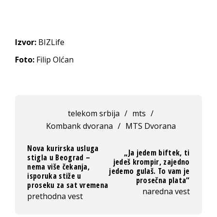
Izvor:
BIZLife
Foto:
Filip Olćan
telekom srbija
/
mts
/
Kombank dvorana
/
MTS Dvorana
Nova kurirska usluga
„Ja jedem biftek, ti
stigla u Beograd –
jedeš krompir, zajedno
nema više čekanja,
jedemo gulaš. To vam je
isporuka stiže u
prosečna plata“
proseku za sat vremena
naredna vest
prethodna vest