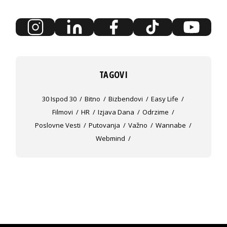
TAGOVI
30 Ispod 30
Bitno
Bizbendovi
Easy Life
Filmovi
HR
Izjava Dana
Odrzime
Poslovne Vesti
Putovanja
Važno
Wannabe
Webmind