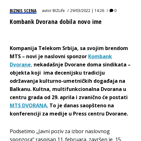
BIZNIS SCENA
autor
BIZLife
29/03/2022 | 14:26
0
Kombank Dvorana dobila novo ime
Kompanija Telekom Srbija, sa svojim brendom
MTS – novi je naslovni sponzor
Kombank
Dvorane,
nekadašnje Dvorane doma sindikata –
objekta koji ima decenijsku tradiciju
održavanja kulturno-umetničkih događaja na
Balkanu.
Kultna, multifunkcionalna Dvorana u
centru grada od 29. aprila i zvanično će postati
MTS DVORANA.
To je danas saopšteno na
konferenciji za medije u Press centru Dvorane.
Podsetimo „Javni poziv za izbor naslovnog
sponzora“ raspisan 11. februara, završen je 15.