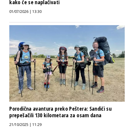
kako će se naplaćivati
01/07/2026 | 13:30
Porodična avantura preko Peštera: Sandići su
prepešačili 130 kilometara za osam dana
21/10/2025 | 11:29