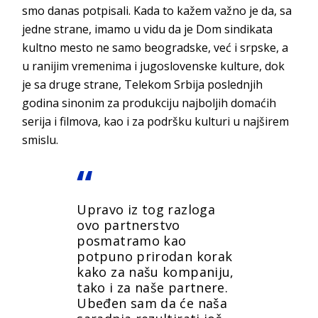
smo danas potpisali. Kada to kažem važno je da, sa
jedne strane, imamo u vidu da je Dom sindikata
kultno mesto ne samo beogradske, već i srpske, a
u ranijim vremenima i jugoslovenske kulture, dok
je sa druge strane, Telekom Srbija poslednjih
godina sinonim za produkciju najboljih domaćih
serija i filmova, kao i za podršku kulturi u najširem
smislu.
Upravo iz tog razloga
ovo partnerstvo
posmatramo kao
potpuno prirodan korak
kako za našu kompaniju,
tako i za naše partnere.
Ubeđen sam da će naša