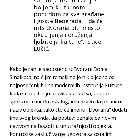
saradnja rezultirati još
boljom kulturnom
ponudom za sve građane
i goste Beograda, i da će
mts dvorana biti mesto
okupljanja i druženja
ljubitelja kulture“, ističe
Lučić.
Kako je ranije saopšteno u Dvorani Doma
Sindikata, na čijim temeljima je nikla jedna od
najposećenijih i najmodernijih institucija kulture –
kada su u pitanju pravila konkursa, budući
sponzor, između ostalog, ima pravo da promeni
naziv objekta, tako što će imenu „Dvorana“ dodati
ime svog brenda, da postavi oznake sa novim
nazivom na fasadi i u unutrašnjosti objekta,
kontroliše zaključivanje ugovora sa ostalim