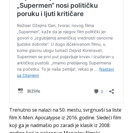
Trenutno se nalazi na 50. mestu, svrgnuvši sa liste
film X-Men: Apocalypse iz 2016. godine. Sledeći film
koji ga je nadmašio po zaradi je klasik iz 2008.
godine koji je pokrenuo Marvelov filmski