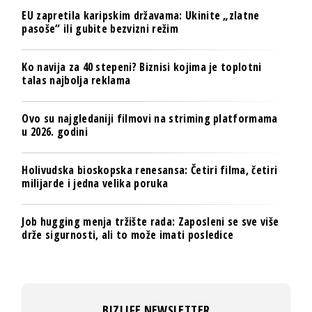
EU zapretila karipskim državama: Ukinite „zlatne
pasoše“ ili gubite bezvizni režim
Ko navija za 40 stepeni? Biznisi kojima je toplotni
talas najbolja reklama
Ovo su najgledaniji filmovi na striming platformama
u 2026. godini
Holivudska bioskopska renesansa: Četiri filma, četiri
milijarde i jedna velika poruka
Job hugging menja tržište rada: Zaposleni se sve više
drže sigurnosti, ali to može imati posledice
BIZLIFE NEWSLETTER