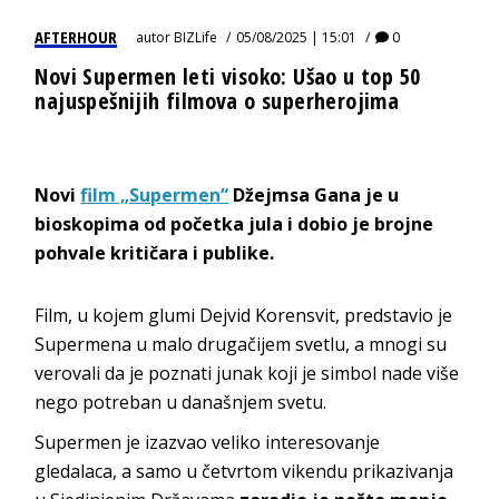
AFTERHOUR
autor
BIZLife
05/08/2025 | 15:01
0
Novi Supermen leti visoko: Ušao u top 50
najuspešnijih filmova o superherojima
Novi
film „Supermen“
Džejmsa Gana je u
bioskopima od početka jula i dobio je brojne
pohvale kritičara i publike.
Film, u kojem glumi Dejvid Korensvit, predstavio je
Supermena u malo drugačijem svetlu, a mnogi su
verovali da je poznati junak koji je simbol nade više
nego potreban u današnjem svetu.
Supermen je izazvao veliko interesovanje
gledalaca, a samo u četvrtom vikendu prikazivanja