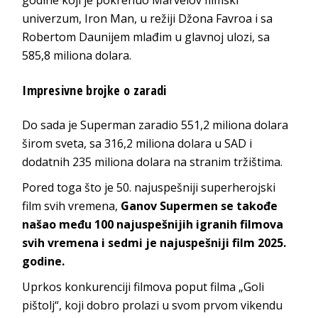
univerzum, Iron Man, u režiji Džona Favroa i sa
Robertom Daunijem mlađim u glavnoj ulozi, sa
585,8 miliona dolara.
Impresivne brojke o zaradi
Do sada je Superman zaradio 551,2 miliona dolara
širom sveta, sa 316,2 miliona dolara u SAD i
dodatnih 235 miliona dolara na stranim tržištima.
Pored toga što je 50. najuspešniji superherojski
film svih vremena,
Ganov Supermen se takođe
našao među 100 najuspešnijih igranih filmova
svih vremena i sedmi je najuspešniji film 2025.
godine.
Uprkos konkurenciji filmova poput filma „Goli
pištolj“, koji dobro prolazi u svom prvom vikendu