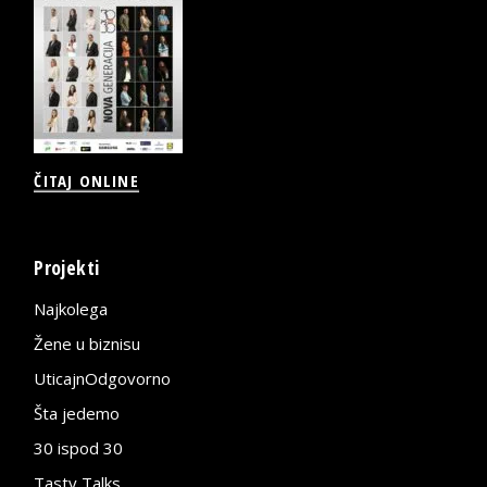
ČITAJ ONLINE
Projekti
Najkolega
Žene u biznisu
UticajnOdgovorno
Šta jedemo
30 ispod 30
Tasty Talks