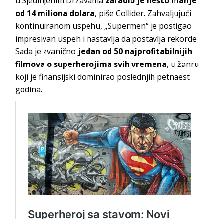
u Sjedinjenim Državama
zaradio je nešto manje
od 14 miliona dolara
, piše Collider. Zahvaljujući
kontinuiranom uspehu, „Supermen“ je postigao
impresivan uspeh i nastavlja da postavlja rekorde.
Sada je zvanično
jedan od 50 najprofitabilnijih
filmova o superherojima svih vremena
, u žanru
koji je finansijski dominirao poslednjih petnaest
godina.