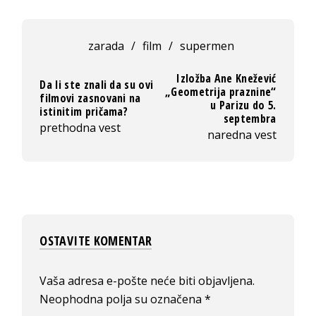
zarada
/
film
/
supermen
Izložba Ane Knežević
Da li ste znali da su ovi
„Geometrija praznine“
filmovi zasnovani na
u Parizu do 5.
istinitim pričama?
septembra
prethodna vest
naredna vest
OSTAVITE KOMENTAR
Vaša adresa e-pošte neće biti objavljena.
Neophodna polja su označena
*