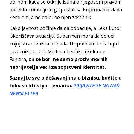
borbom kada se otkrije istina o njegovom pravom
poreklu: roditelji su ga poslali sa Kriptona da vlada
Zemljom, a ne da bude njen zaštitnik.
Kako javnost počinje da ga odbacuje, a Leks Lutor
iskorišćava situaciju, Supermen mora da odluči
kojoj strani zaista pripada. Uz podršku Lois Lejn i
saveznika poput Mistera Terifika i Zelenog
Fenjera,
on se bori ne samo protiv moćnih
neprijatelja već i za sopstveni identitet.
Saznajte sve o dešavanjima u biznisu, budite u
toku sa lifestyle temama.
PRIJAVITE SE NA NAŠ
NEWSLETTER