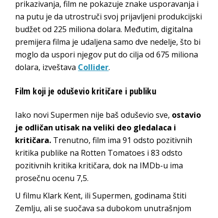
prikazivanja, film ne pokazuje znake usporavanja i
na putu je da utrostruči svoj prijavljeni produkcijski
budžet od 225 miliona dolara. Međutim, digitalna
premijera filma je udaljena samo dve nedelje, što bi
moglo da uspori njegov put do cilja od 675 miliona
dolara, izveštava
Collider
.
Film koji je oduševio kritičare i publiku
Iako novi Supermen nije baš oduševio sve,
ostavio
je odličan utisak na veliki deo gledalaca i
kritičara.
Trenutno, film ima 91 odsto pozitivnih
kritika publike na Rotten Tomatoes i 83 odsto
pozitivnih kritika kritičara, dok na IMDb-u ima
prosečnu ocenu 7,5.
U filmu Klark Kent, ili Supermen, godinama štiti
Zemlju, ali se suočava sa dubokom unutrašnjom