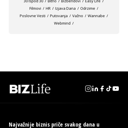
30 Ispod 30
Bitno
Bizbendovi
Easy Life
Filmovi
HR
Izjava Dana
Odrzime
Poslovne Vesti
Putovanja
Važno
Wannabe
Webmind
Najvažnije biznis priče svakog dana u