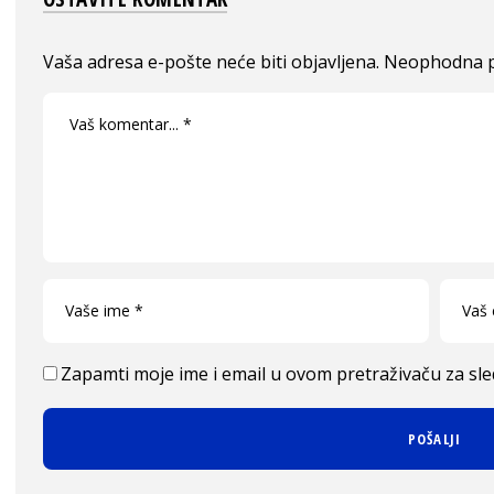
Vaša adresa e-pošte neće biti objavljena.
Neophodna p
Zapamti moje ime i email u ovom pretraživaču za sl