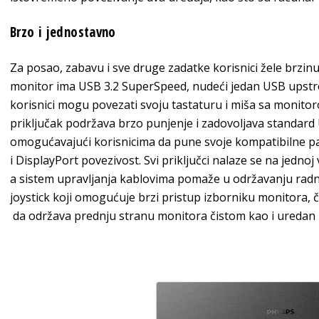
Brzo i jednostavno
Za posao, zabavu i sve druge zadatke korisnici žele brzin
monitor ima USB 3.2 SuperSpeed, nudeći jedan USB upstre
korisnici mogu povezati svoju tastaturu i miša sa monitoro
priključak podržava brzo punjenje i zadovoljava standard 
omogućavajući korisnicima da pune svoje kompatibilne pa
i DisplayPort povezivost. Svi priključci nalaze se na jednoj
a sistem upravljanja kablovima pomaže u održavanju radn
joystick koji omogućuje brzi pristup izborniku monitora, čini
da održava prednju stranu monitora čistom kao i uredan r