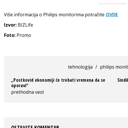
Više informacija o Philips monitorima potražite
OVDE
.
Izvor:
BIZLife
Foto:
Promo
tehnologija
/
philips monit
„Postkovid ekonomiji će trebati vremena da se
Sind
oporavi“
prethodna vest
OSTAVITE KOMENTAR