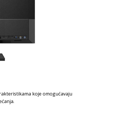
karakteristikama koje omogućavaju
ećanja.