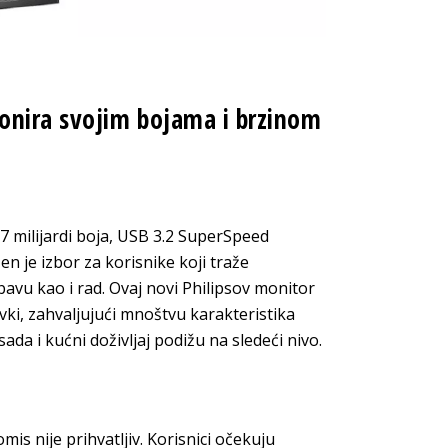
onira svojim bojama i brzinom
07 milijardi boja, USB 3.2 SuperSpeed
n je izbor za korisnike koji traže
avu kao i rad. Ovaj novi Philipsov monitor
tavki, zahvaljujući mnoštvu karakteristika
da i kućni doživljaj podižu na sledeći nivo.
omis nije prihvatljiv. Korisnici očekuju