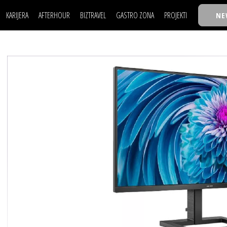
KARIJERA
AFTERHOUR
BIZTRAVEL
GASTRO ZONA
PROJEKTI
NE
POSAO
FILM I SCENA
NAJKOLEGA
LJUDI (HR)
KNJIGE
TASTY TALKS
POSAO
FILM I SCENA
NAJKOLEGA
JE
MOJ UGAO
AUTO SVET
30 ISPOD 30
LJUDI (HR)
KNJIGE
TASTY TALKS
USAVRŠAVANJE
STIL
BACK TO OFFIC
JE
MOJ UGAO
AUTO SVET
30 ISPOD 30
KNOW-HOW
WELLBEING
BIZBENDOVI
USAVRŠAVANJE
STIL
BACK TO OFFIC
BIZKOLEGIJUM
KNOW-HOW
WELLBEING
BIZBENDOVI
BMW BIZNIS LIG
BIZKOLEGIJUM
BIZLIFE WEEK
BMW BIZNIS LIG
IZJAVA GODINE
BIZLIFE WEEK
IZJAVA GODINE