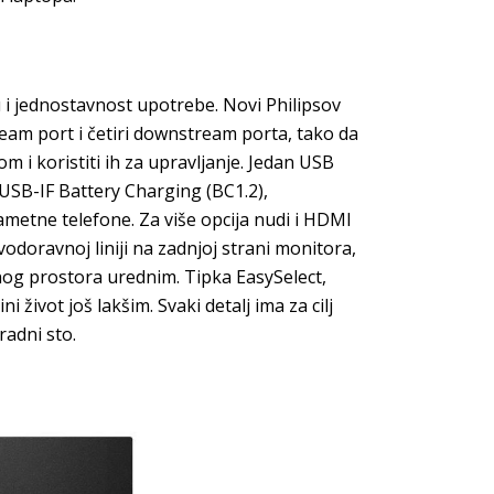
u i jednostavnost upotrebe. Novi Philipsov
am port i četiri downstream porta, tako da
m i koristiti ih za upravljanje. Jedan USB
USB-IF Battery Charging (BC1.2),
metne telefone. Za više opcija nudi i HDMI
 vodoravnoj liniji na zadnjoj strani monitora,
og prostora urednim. Tipka EasySelect,
 život još lakšim. Svaki detalj ima za cilj
adni sto.