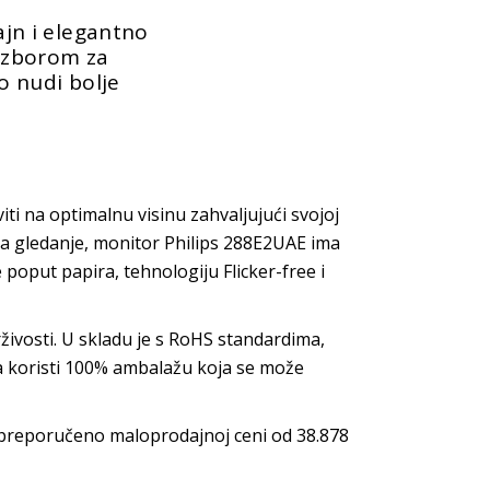
zajn i elegantno
 izborom za
 nudi bolje
iti na optimalnu visinu zahvaljujući svojoj
a gledanje, monitor Philips 288E2UAE ima
e poput papira, tehnologiju Flicker-free i
živosti. U skladu je s RoHS standardima,
, a koristi 100% ambalažu koja se može
preporučeno maloprodajnoj ceni od 38.878