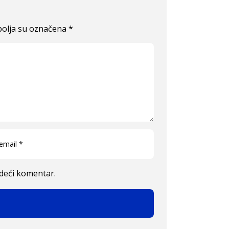
olja su označena
*
edeći komentar.