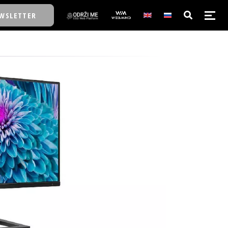
WSLETTER
E/SCHOOL
E/SCHOOL
A
A