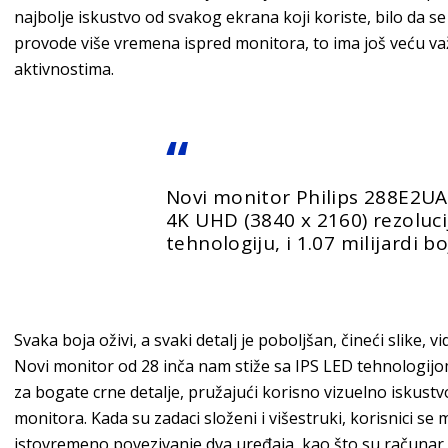
najbolje iskustvo od svakog ekrana koji koriste, bilo da s
provode više vremena ispred monitora, to ima još veću v
aktivnostima.
Novi monitor Philips 288E2UA
4K UHD (3840 x 2160) rezoluci
tehnologiju, i 1.07 milijardi bo
Svaka boja oživi, a svaki detalj je poboljšan, čineći slike,
Novi monitor od 28 inča nam stiže sa IPS LED tehnologijo
za bogate crne detalje, pružajući korisno vizuelno iskustv
monitora. Kada su zadaci složeni i višestruki, korisnici s
istovremeno povezivanje dva uređaja, kao što su računar 