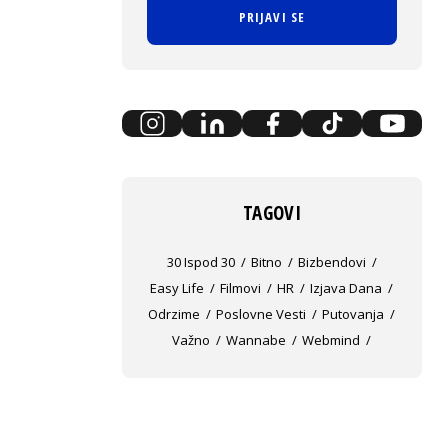
PRIJAVI SE
TAGOVI
30 Ispod 30
Bitno
Bizbendovi
Easy Life
Filmovi
HR
Izjava Dana
Odrzime
Poslovne Vesti
Putovanja
Važno
Wannabe
Webmind