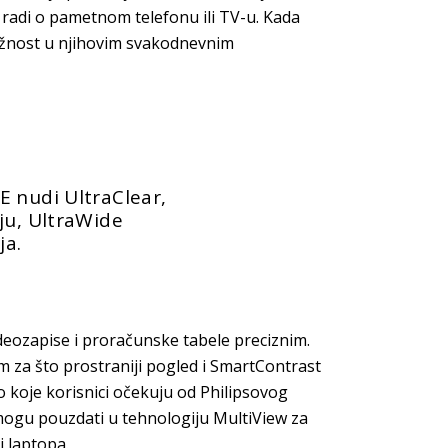
e radi o pametnom telefonu ili TV-u. Kada
ažnost u njihovim svakodnevnim
E nudi UltraClear,
ju, UltraWide
ja.
 videozapise i proračunske tabele preciznim.
m za što prostraniji pogled i SmartContrast
o koje korisnici očekuju od Philipsovog
e mogu pouzdati u tehnologiju MultiView za
i laptopa.