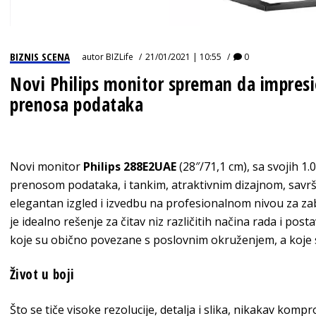
BIZNIS SCENA
autor
BIZLife
21/01/2021 | 10:55
0
Novi Philips monitor spreman da impresi
prenosa podataka
Novi monitor
Philips 288E2UAE
(28″/71,1 cm), sa svojih 1.
prenosom podataka, i tankim, atraktivnim dizajnom, savrše
elegantan izgled i izvedbu na profesionalnom nivou za zab
je idealno rešenje za čitav niz različitih načina rada i pos
koje su obično povezane s poslovnim okruženjem, a koje sa
Život u boji
Što se tiče visoke rezolucije, detalja i slika, nikakav kompr