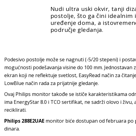
Nudi ultra uski okvir, tanji di
postolje, što ga čini idealnim
uređenje doma, a istovremeno
područje gledanja.
Podesivo postolje može se nagnuti (-5/20 stepeni) i postav
mogućnosti podešavanja visine do 100 mm. Jednostavan z
ekran koji ne reflektuje svetlost, EasyRead način za čitanj
LowBlue način rada za prijatnije gledanje.
Ovaj Philips monitor takođe se ističe karakteristikama odr
ima EnergyStar 8.0 i TCO sertifikat, ne sadrži olovo i živu
reciklirati.
Philips 288E2UAE
monitor biće dostupan od februara po 
dinara.