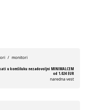
ori
/
monitori
ikati u komšiluku nezadovoljni MINIMALCEM
od 1.024 EUR
naredna vest